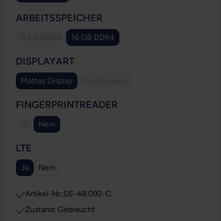
AUSWÄHLEN
ARBEITSSPEICHER
8 GB DDR4
16 GB DDR4
(Diese Option ist zurzeit nicht verfügbar.)
AUSWÄHLEN
DISPLAYART
Mattes Display
Touchscreen
(Diese Option ist zurzeit nicht verfügb
AUSWÄHLEN
FINGERPRINTREADER
Ja
Nein
(Diese Option ist zurzeit nicht verfügbar.)
AUSWÄHLEN
LTE
Ja
Nein
Artikel-Nr.:
DE-48.092-C
Zustand: Gebraucht