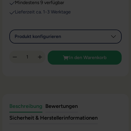
Mindestens 9 verfügbar
Lieferzeit ca. 1-3 Werktage
Produkt konfigurieren
Produkt Anzahl: Gib den gewünschten Wert 
In den Warenkorb
Beschreibung
Bewertungen
Sicherheit & Herstellerinformationen