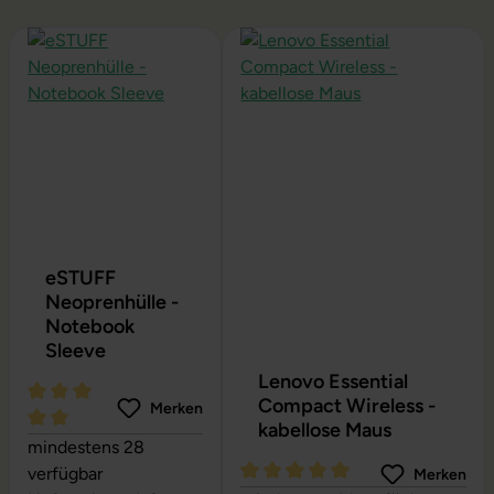
Produktgalerie überspringen
eSTUFF
Neoprenhülle -
Notebook
Sleeve
Lenovo Essential
Compact Wireless -
Merken
kabellose Maus
Durchschnittliche Bewertung von 5 von 5 Sternen
mindestens 28
verfügbar
Merken