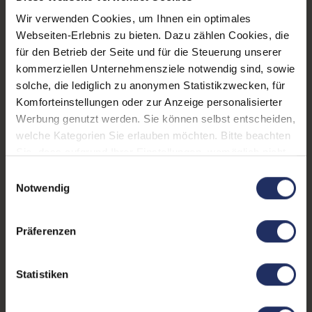
Arbeitsspeicher:
16 GB DDR4
Wir verwenden Cookies, um Ihnen ein optimales
Webcam:
Ja
Webseiten-Erlebnis zu bieten. Dazu zählen Cookies, die
für den Betrieb der Seite und für die Steuerung unserer
LTE:
Ja
kommerziellen Unternehmensziele notwendig sind, sowie
solche, die lediglich zu anonymen Statistikzwecken, für
Fingerprintreader:
Nein
Komforteinstellungen oder zur Anzeige personalisierter
Tastaturbeleuchtung:
Ja
Werbung genutzt werden. Sie können selbst entscheiden,
welche Kategorien Sie erlauben möchten. Bitte beachten
Betriebssystem:
Windows 11 Professional
Sie, dass aufgrund Ihrer Einstellungen, womöglich nicht
alle Funktionen der Webseite zur Verfügung stehen.
Schnittstellen:
1x Audio / Mikrofon - 3.5
Einwilligungsauswahl
Weitere Informationen finden Sie in
Notwendig
mm Combo
, 1x HDMI
, 2x
unserer Datenschutzerklärung.
Thunderbolt 4
, 2x USB 3.0
Typ-A
Präferenzen
Tastaturlayout:
Deutsch (QWERTZ) ohne
Ziffernblock
Statistiken
Onboard-Grafik:
Intel® Iris Xe Graphics