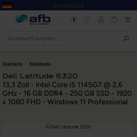
Summer SALE
um Hauptinhalt springen
Zur Navigation der B2B-Plattform springen
Startseite
-
Notebooks
Dell Latitude 5320
13,3 Zoll - Intel Core i5 1145G7 @ 2,6
GHz - 16 GB DDR4 - 250 GB SSD - 1920
x 1080 FHD - Windows 11 Professional
Bildergalerie überspringen