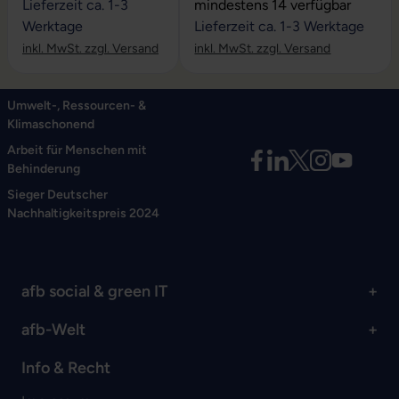
Durchschnittliche Bewertung vo
Lieferzeit ca. 1-3
mindestens 14 verfügbar
Werktage
Lieferzeit ca. 1-3 Werktage
inkl. MwSt. zzgl. Versand
inkl. MwSt. zzgl. Versand
Umwelt-, Ressourcen- &
Klimaschonend
Arbeit für Menschen mit
Behinderung
Sieger Deutscher
Nachhaltigkeitspreis 2024
afb social & green IT
afb-Welt
Info & Recht