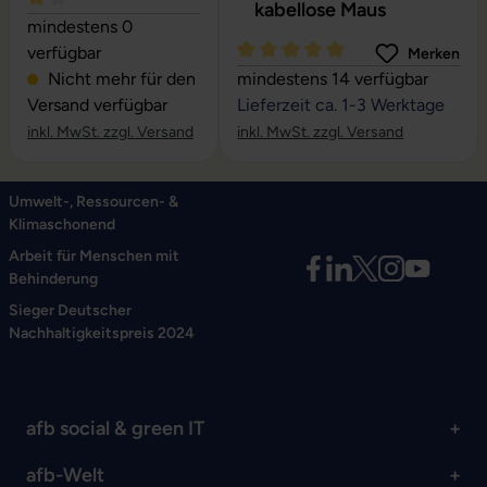
kabellose Maus
Durchschnittliche Bewertung von 4.24 von 5 Sternen
mindestens 0
verfügbar
Merken
Durchschnittliche Bewertung vo
Nicht mehr für den
mindestens 14 verfügbar
Versand verfügbar
Lieferzeit ca. 1-3 Werktage
inkl. MwSt. zzgl. Versand
inkl. MwSt. zzgl. Versand
Umwelt-, Ressourcen- &
Klimaschonend
Arbeit für Menschen mit
Behinderung
Sieger Deutscher
Nachhaltigkeitspreis 2024
afb social & green IT
afb-Welt