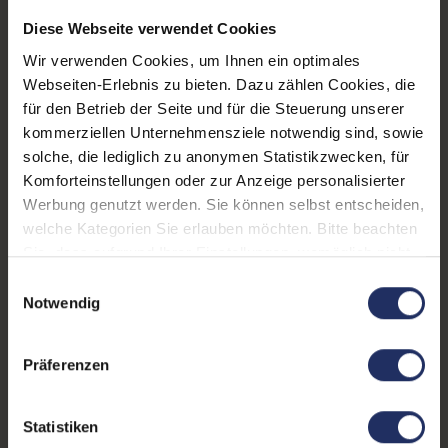
Diese Webseite verwendet Cookies
Prozessorkerne:
4
Wir verwenden Cookies, um Ihnen ein optimales
Datenspeicher:
250 GB SSD
Webseiten-Erlebnis zu bieten. Dazu zählen Cookies, die
für den Betrieb der Seite und für die Steuerung unserer
Arbeitsspeicher:
16 GB DDR4
kommerziellen Unternehmensziele notwendig sind, sowie
solche, die lediglich zu anonymen Statistikzwecken, für
Webcam:
Ja
Komforteinstellungen oder zur Anzeige personalisierter
LTE:
Ja
Werbung genutzt werden. Sie können selbst entscheiden,
welche Kategorien Sie erlauben möchten. Bitte beachten
Fingerprintreader:
Nein
Sie, dass aufgrund Ihrer Einstellungen, womöglich nicht
alle Funktionen der Webseite zur Verfügung stehen.
Tastaturbeleuchtung:
Ja
Einwilligungsauswahl
Weitere Informationen finden Sie in
Notwendig
Betriebssystem:
Windows 11 Professional
unserer Datenschutzerklärung.
Schnittstellen:
1x HDMI
, 1x LAN RJ-45
, 1x
Präferenzen
SD-Kartenleser
, 1x USB 3
Typ C
Mehr anzeigen
, 3x USB 3 Typ A
Statistiken
Tastaturlayout:
Deutsch (QWERTZ) ohne