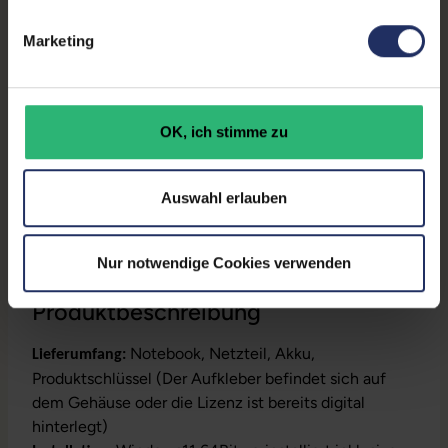
Ziffernblock
Marketing
Onboard-Grafik:
Intel® UHD Graphics
Partnerprogramm:
Ja
OK, ich stimme zu
GTIN/EAN:
4255867571330
Maße (LxBxH):
216 x 323 x 20,26 mm
Auswahl erlauben
Gewicht:
1,48 kg
Nur notwendige Cookies verwenden
Produktbeschreibung
Notebook, Netzteil, Akku,
Lieferumfang:
Produktschlüssel (Der Aufkleber befindet sich auf
dem Gehäuse oder die Lizenz ist bereits digital
hinterlegt)