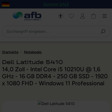
Summer SALE
um Hauptinhalt springen
Zur Navigation der B2B-Plattform springen
Startseite
-
Notebooks
Dell Latitude 5410
14,0 Zoll - Intel Core i5 10210U @ 1,6
GHz - 16 GB DDR4 - 250 GB SSD - 1920
x 1080 FHD - Windows 11 Professional
Bildergalerie überspringen