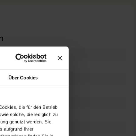
n
raucht
Über Cookies
 Zoll
0 x 1080 FHD
es Display
ookies, die für den Betrieb
el Core i5 10210U @ 1,6 GHz
ie solche, die lediglich zu
bung genutzt werden. Sie
s aufgrund Ihrer