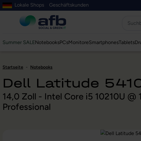
Lokale Shops
Geschäftskunden
Hauptinhalt springen
ur Suche springen
Zur Hauptnavigation springen
Zur Navigation der B2B-Plattform springen
Summer SALE
Notebooks
PCs
Monitore
Smartphones
Tablets
Dr
Startseite
-
Notebooks
Dell Latitude 541
14,0 Zoll - Intel Core i5 10210U 
Professional
Bildergalerie überspringen