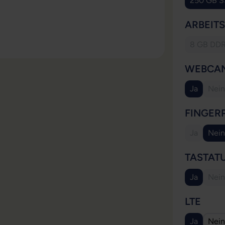
250 GB 
ARBEIT
8 GB DD
(Dies
WEBCA
Ja
Nein
(Di
FINGER
Ja
Nein
(Diese Opt
TASTAT
Ja
Nein
(Di
AUS
LTE
Ja
Nein