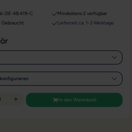
r.:
DE-48.419-C
Mindestens 2 verfügbar
: Gebraucht
Lieferzeit ca. 1-3 Werktage
ör
konfigurieren
 Anzahl: Gib den gewünschten Wert ein od
In den Warenkorb