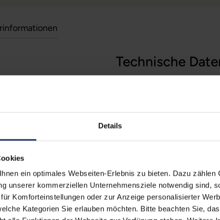
erinformationen
Technische Date
(Der Aufkleber befindet sich
Zustand:
Geb
egt)
Grading:
Fair
rherstellungsmöglichkeit auf
Details
Displaygröße:
14,0
zität liegt im Normalfall
Displayauflösung:
192
ufzeiten übernehmen.
Cookies
Displayart:
Matt
nen ein optimales Webseiten-Erlebnis zu bieten. Dazu zählen C
Prozessor:
Int
ung unserer kommerziellen Unternehmensziele notwendig sind, sow
ür Komforteinstellungen oder zur Anzeige personalisierter Wer
CPU Generation:
10
elche Kategorien Sie erlauben möchten. Bitte beachten Sie, das