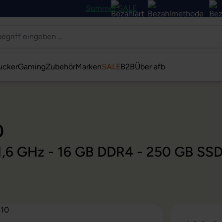
Summer SALE
ucker
Gaming
Zubehör
Marken
SALE
B2B
Über afb
0
@ 1,6 GHz - 16 GB DDR4 - 250 GB SS