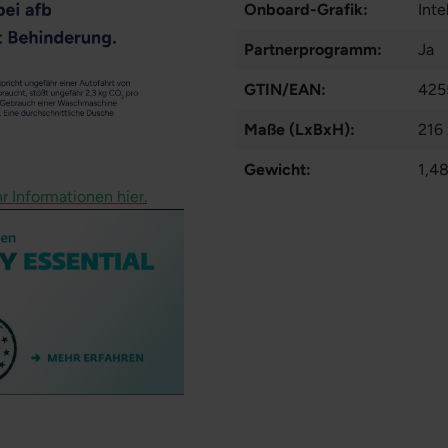
Onboard-Grafik:
Int
Partnerprogramm:
Ja
GTIN/EAN:
425
Maße (LxBxH):
216
Gewicht:
1,48
r Informationen hier.