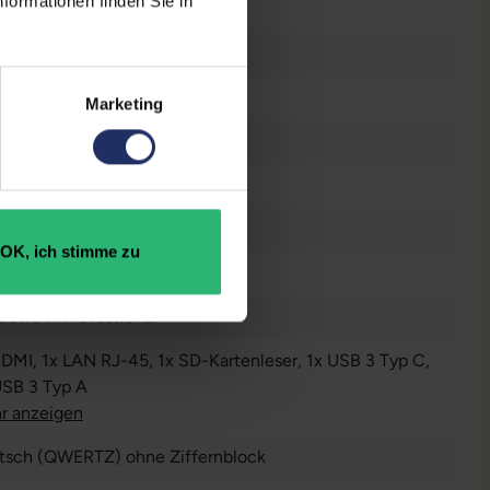
formationen finden Sie in
 GB SSD
GB DDR4
Marketing
n
OK, ich stimme zu
dows 11 Professional
HDMI
, 1x LAN RJ-45
, 1x SD-Kartenleser
, 1x USB 3 Typ C
,
USB 3 Typ A
r anzeigen
tsch (QWERTZ) ohne Ziffernblock