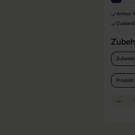
Artikel-N
Zustand
Zubeh
Zubehör
Produkt 
Produkt