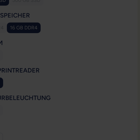
SSD
500 GB SSD
(Diese Option ist zurzeit nicht verfügbar.)
AUSWÄHLEN
SSPEICHER
R4
16 GB DDR4
e Option ist zurzeit nicht verfügbar.)
AUSWÄHLEN
M
ese Option ist zurzeit nicht verfügbar.)
AUSWÄHLEN
PRINTREADER
ion ist zurzeit nicht verfügbar.)
AUSWÄHLEN
URBELEUCHTUNG
ese Option ist zurzeit nicht verfügbar.)
WÄHLEN