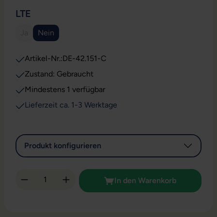
AUSWÄHLEN
LTE
Ja
Nein
(Diese Option ist zurzeit nicht verfügbar.)
Artikel-Nr.:
DE-42.151-C
Zustand: Gebraucht
Mindestens 1 verfügbar
Lieferzeit ca. 1-3 Werktage
Produkt konfigurieren
Produkt Anzahl: Gib den gewünschten Wert 
In den Warenkorb