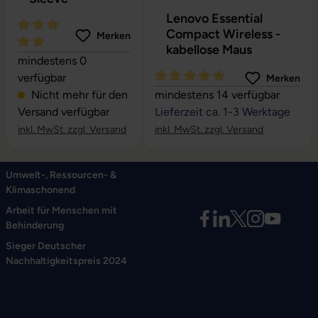
Lenovo Essential
Compact Wireless -
Merken
kabellose Maus
Durchschnittliche Bewertung von 5 von 5 Sternen
mindestens 0
verfügbar
Merken
Durchschnittliche Bewertung vo
Nicht mehr für den
mindestens 14 verfügbar
Versand verfügbar
Lieferzeit ca. 1-3 Werktage
inkl. MwSt. zzgl. Versand
inkl. MwSt. zzgl. Versand
Umwelt-, Ressourcen- &
Klimaschonend
Arbeit für Menschen mit
Behinderung
Sieger Deutscher
Nachhaltigkeitspreis 2024