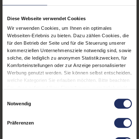
GHz
Diese Webseite verwendet Cookies
CPU Generation:
11
Wir verwenden Cookies, um Ihnen ein optimales
Prozessorkerne:
8
Webseiten-Erlebnis zu bieten. Dazu zählen Cookies, die
für den Betrieb der Seite und für die Steuerung unserer
Datenspeicher:
500 GB SSD
kommerziellen Unternehmensziele notwendig sind, sowie
Arbeitsspeicher:
32 GB DDR4
solche, die lediglich zu anonymen Statistikzwecken, für
Komforteinstellungen oder zur Anzeige personalisierter
Webcam:
Ja
Werbung genutzt werden. Sie können selbst entscheiden,
welche Kategorien Sie erlauben möchten. Bitte beachten
LTE:
Nein
Sie, dass aufgrund Ihrer Einstellungen, womöglich nicht
Fingerprintreader:
Ja
alle Funktionen der Webseite zur Verfügung stehen.
Einwilligungsauswahl
Weitere Informationen finden Sie in
Notwendig
Tastaturbeleuchtung:
Ja
unserer Datenschutzerklärung.
Betriebssystem:
Windows 11 Professional
Präferenzen
Schnittstellen:
1x Audio / Mikrofon - 3.5
mm Combo
, 1x HDMI
, 1x