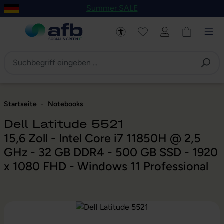
Summer SALE
um Hauptinhalt springen
Zur Navigation der B2B-Plattform springen
Startseite
-
Notebooks
Dell Latitude 5521
15,6 Zoll - Intel Core i7 11850H @ 2,5
GHz - 32 GB DDR4 - 500 GB SSD - 1920
x 1080 FHD - Windows 11 Professional
Bildergalerie überspringen