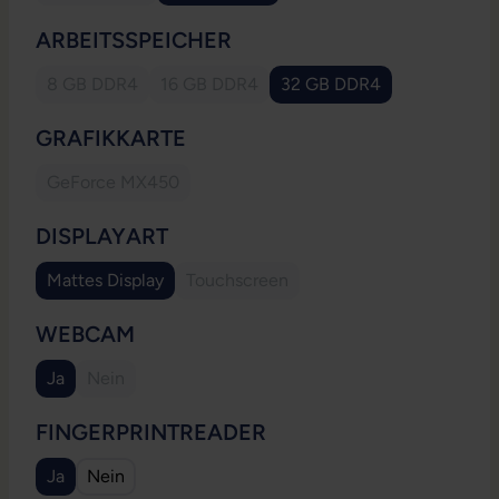
AUSWÄHLEN
ARBEITSSPEICHER
8 GB DDR4
16 GB DDR4
32 GB DDR4
(Diese Option ist zurzeit nicht verfügbar.)
(Diese Option ist zurzeit nicht verfügbar.)
AUSWÄHLEN
GRAFIKKARTE
GeForce MX450
(Diese Option ist zurzeit nicht verfügbar.)
AUSWÄHLEN
DISPLAYART
Mattes Display
Touchscreen
(Diese Option ist zurzeit nicht verfügb
AUSWÄHLEN
WEBCAM
Ja
Nein
(Diese Option ist zurzeit nicht verfügbar.)
AUSWÄHLEN
FINGERPRINTREADER
Ja
Nein