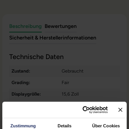
Beschreibung
Bewertungen
Sicherheit & Herstellerinformationen
Technische Daten
Zustand:
Gebraucht
Grading:
Fair
Displaygröße:
15,6 Zoll
Displayauflösung:
1920 x 1080 FHD
Displayart:
Mattes Display
Zustimmung
Details
Über Cookies
Prozessor:
Intel Core i7 11850H @ 2,5