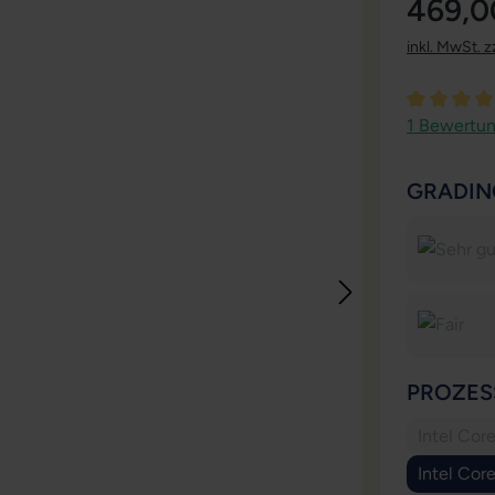
469,0
inkl. MwSt. z
Durchschni
1 Bewertu
GRADIN
PROZES
Intel Cor
Intel Cor