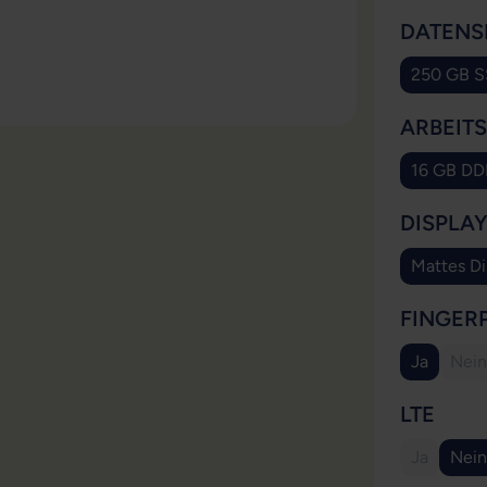
DATENS
250 GB 
ARBEIT
16 GB D
DISPLA
Mattes Di
FINGER
Ja
Nein
(Di
AUS
LTE
Ja
Nein
(Diese Opt