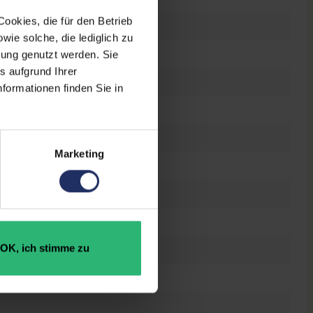
ookies, die für den Betrieb
raucht
ie solche, die lediglich zu
bung genutzt werden. Sie
s aufgrund Ihrer
 Zoll
formationen finden Sie in
0 x 1080 FHD
es Display
Marketing
el Core i7 1185G7 @ 3,0 GHz
OK, ich stimme zu
 GB SSD
GB DDR4