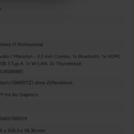
n
dows 11 Professional
Audio / Mikrofon - 3.5 mm Combo
, 1x Bluetooth
, 1x HDMI
,
USB 3 Typ A
, 1x W-LAN
, 2x Thunderbolt
r anzeigen
tsch (QWERTZ) ohne Ziffernblock
l® Iris Xe Graphics
5665789005
,5 x 306,5 x 18,36 mm