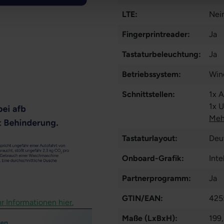
LTE:
Nei
Fingerprintreader:
Ja
Tastaturbeleuchtung:
Ja
Betriebssystem:
Win
Schnittstellen:
1x 
1x 
Meh
Tastaturlayout:
Deu
Onboard-Grafik:
Inte
Partnerprogramm:
Ja
GTIN/EAN:
425
r Informationen hier.
Maße (LxBxH):
199