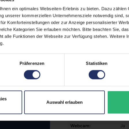
 (Der Aufkleber befindet sich
nen ein optimales Webseiten-Erlebnis zu bieten. Dazu zählen C
Zustand:
Geb
egt)
ung unserer kommerziellen Unternehmensziele notwendig sind, sow
erherstellungsmöglichkeit auf
Grading:
Gut
ür Komforteinstellungen oder zur Anzeige personalisierter Wer
elche Kategorien Sie erlauben möchten. Bitte beachten Sie, das
Displaygröße:
13,3
zität liegt im Normalfall
ht alle Funktionen der Webseite zur Verfügung stehen. Weitere In
g.
Displayauflösung:
192
ufzeiten übernehmen.
Displayart:
Matt
Präferenzen
Statistiken
Prozessor:
Int
CPU Generation:
11
Prozessorkerne:
4
ies
Auswahl erlauben
Datenspeicher:
250
Arbeitsspeicher:
16 
Webcam:
Ja