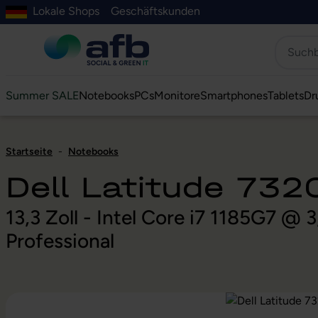
Lokale Shops
Geschäftskunden
Hauptinhalt springen
ur Suche springen
Zur Hauptnavigation springen
Zur Navigation der B2B-Plattform springen
Summer SALE
Notebooks
PCs
Monitore
Smartphones
Tablets
Dr
Startseite
-
Notebooks
Dell Latitude 732
13,3 Zoll - Intel Core i7 1185G7 
Professional
Bildergalerie überspringen