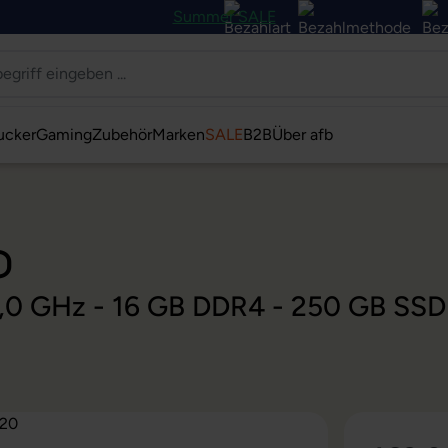
Summer SALE
ucker
Gaming
Zubehör
Marken
SALE
B2B
Über afb
0
@ 3,0 GHz - 16 GB DDR4 - 250 GB SS