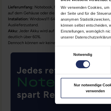
Lieferumfang:
Notebook, Netzteil, Akku, Produktschlüssel
Wir verwenden Cookies, um Ih
auf dem Gehäuse oder die Lizenz ist bereits digital hinterl
der Seite und für die Steuer
Installation:
Windows11 64Bit vorinstalliert inklusive Wied
anonymen Statistikzwecken, f
Auslieferzustand.
können selbst entscheiden, w
Akku:
Jeder Akku wird auf Funktion geprüft. Die Akku-Kapa
Einstellungen, womöglich nic
deutlich über 60%.
unserer Datenschutzerklärun
Dennoch können wir keine Garantieleistungen auf Akkula
Einwilligungsauswahl
Notwendig
Nur notwendige Cook
verwenden