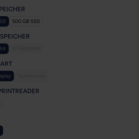
AUSWÄHLEN
PEICHER
SSD
500 GB SSD
AUSWÄHLEN
SSPEICHER
DR4
32 GB DDR4
(Diese Option ist zurzeit nicht verfügbar.)
AUSWÄHLEN
YART
splay
Touchscreen
(Diese Option ist zurzeit nicht verfügbar.)
AUSWÄHLEN
PRINTREADER
ese Option ist zurzeit nicht verfügbar.)
WÄHLEN
ion ist zurzeit nicht verfügbar.)