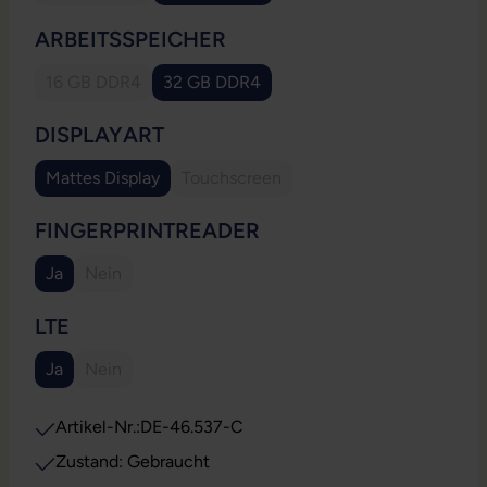
AUSWÄHLEN
ARBEITSSPEICHER
16 GB DDR4
32 GB DDR4
(Diese Option ist zurzeit nicht verfügbar.)
AUSWÄHLEN
DISPLAYART
Mattes Display
Touchscreen
(Diese Option ist zurzeit nicht verfügb
AUSWÄHLEN
FINGERPRINTREADER
Ja
Nein
(Diese Option ist zurzeit nicht verfügbar.)
AUSWÄHLEN
LTE
Ja
Nein
(Diese Option ist zurzeit nicht verfügbar.)
Artikel-Nr.:
DE-46.537-C
Zustand: Gebraucht