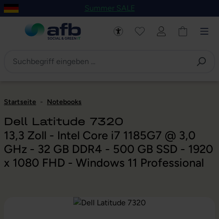
Summer SALE
um Hauptinhalt springen
Zur Navigation der B2B-Plattform springen
Startseite
-
Notebooks
Dell Latitude 7320
13,3 Zoll - Intel Core i7 1185G7 @ 3,0
GHz - 32 GB DDR4 - 500 GB SSD - 1920
x 1080 FHD - Windows 11 Professional
Bildergalerie überspringen