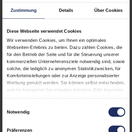
Zustimmung
Details
Über Cookies
Zustand:
Gebraucht
Grading:
Fair
Diese Webseite verwendet Cookies
Displaygröße:
13,3 Zoll
Wir verwenden Cookies, um Ihnen ein optimales
Webseiten-Erlebnis zu bieten. Dazu zählen Cookies, die
Displayauflösung:
1920 x 1080 FHD
für den Betrieb der Seite und für die Steuerung unserer
Displayart:
Mattes Display
kommerziellen Unternehmensziele notwendig sind, sowie
solche, die lediglich zu anonymen Statistikzwecken, für
Prozessor:
Intel Core i7 1185G7 @ 3,0
Komforteinstellungen oder zur Anzeige personalisierter
GHz
Werbung genutzt werden. Sie können selbst entscheiden,
welche Kategorien Sie erlauben möchten. Bitte beachten
CPU Generation:
11
Sie, dass aufgrund Ihrer Einstellungen, womöglich nicht
Prozessorkerne:
4
alle Funktionen der Webseite zur Verfügung stehen.
Einwilligungsauswahl
Weitere Informationen finden Sie in
Notwendig
Datenspeicher:
500 GB SSD
unserer Datenschutzerklärung.
Arbeitsspeicher:
32 GB DDR4
Präferenzen