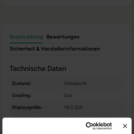
Beschreibung
Bewertungen
Sicherheit & Herstellerinformationen
Technische Daten
Zustand:
Gebraucht
Grading:
Gut
Displaygröße:
14,0 Zoll
Displayauflösung:
1920 x 1080 FHD
Displayart:
Touchscreen