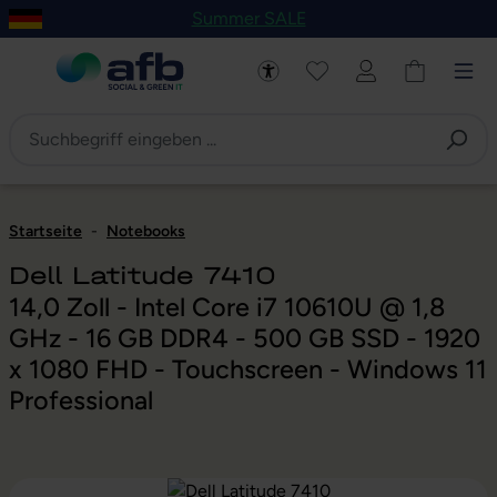
Summer SALE
um Hauptinhalt springen
Zur Navigation der B2B-Plattform springen
Startseite
-
Notebooks
Dell Latitude 7410
14,0 Zoll - Intel Core i7 10610U @ 1,8
GHz - 16 GB DDR4 - 500 GB SSD - 1920
x 1080 FHD - Touchscreen - Windows 11
Professional
Bildergalerie überspringen