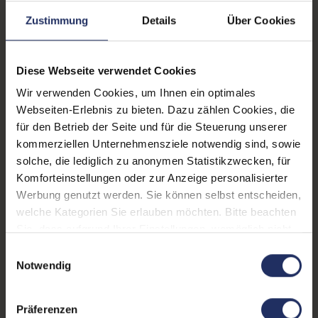
Zustimmung
Details
Über Cookies
Prozessor:
Intel Core i7 10610U @ 1,8
GHz
CPU Generation:
10
Diese Webseite verwendet Cookies
Wir verwenden Cookies, um Ihnen ein optimales
Prozessorkerne:
4
Webseiten-Erlebnis zu bieten. Dazu zählen Cookies, die
Datenspeicher:
500 GB SSD
für den Betrieb der Seite und für die Steuerung unserer
kommerziellen Unternehmensziele notwendig sind, sowie
Arbeitsspeicher:
16 GB DDR4
solche, die lediglich zu anonymen Statistikzwecken, für
Komforteinstellungen oder zur Anzeige personalisierter
Webcam:
Ja
Werbung genutzt werden. Sie können selbst entscheiden,
LTE:
Nein
welche Kategorien Sie erlauben möchten. Bitte beachten
Sie, dass aufgrund Ihrer Einstellungen, womöglich nicht
Fingerprintreader:
Ja
alle Funktionen der Webseite zur Verfügung stehen.
Einwilligungsauswahl
Weitere Informationen finden Sie in
Notwendig
Tastaturbeleuchtung:
Ja
unserer Datenschutzerklärung.
Betriebssystem:
Windows 11 Professional
Präferenzen