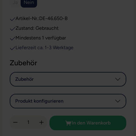
Ja
Nein
(Diese Option ist zurzeit nicht verfügbar.)
Artikel-Nr.:
DE-46.650-B
Zustand: Gebraucht
Mindestens 1 verfügbar
Lieferzeit ca. 1-3 Werktage
Zubehör
Zubehör
Produkt konfigurieren
Produkt Anzahl: Gib den gewünschten Wert 
In den Warenkorb