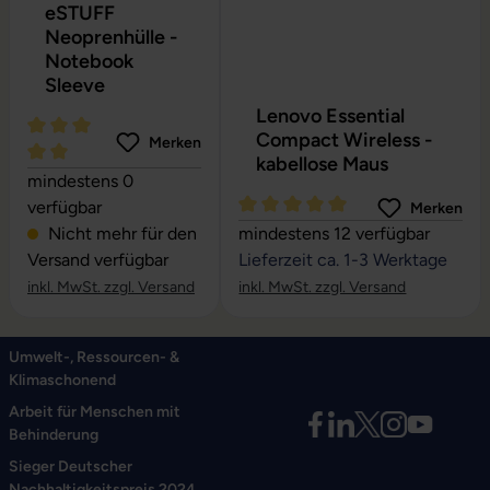
eSTUFF
Neoprenhülle -
Notebook
Sleeve
Lenovo Essential
Compact Wireless -
Merken
kabellose Maus
Durchschnittliche Bewertung von 5 von 5 Sternen
mindestens 0
verfügbar
Merken
Durchschnittliche Bewertung vo
Nicht mehr für den
mindestens 12 verfügbar
Versand verfügbar
Lieferzeit ca. 1-3 Werktage
inkl. MwSt. zzgl. Versand
inkl. MwSt. zzgl. Versand
Umwelt-, Ressourcen- &
Klimaschonend
Arbeit für Menschen mit
Behinderung
Sieger Deutscher
Nachhaltigkeitspreis 2024