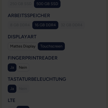
250 GB SSD
500 GB SSD
(Diese Option ist zurzeit nicht verfügbar.)
AUSWÄHLEN
ARBEITSSPEICHER
8 GB DDR4
16 GB DDR4
32 GB DDR4
(Diese Option ist zurzeit nicht verfügbar.)
(Diese Option ist zurzeit
AUSWÄHLEN
DISPLAYART
Mattes Display
Touchscreen
AUSWÄHLEN
FINGERPRINTREADER
Ja
Nein
AUSWÄHLEN
TASTATURBELEUCHTUNG
Ja
Nein
(Diese Option ist zurzeit nicht verfügbar.)
AUSWÄHLEN
LTE