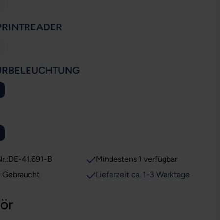
ese Option ist zurzeit nicht verfügbar.)
AUSWÄHLEN
PRINTREADER
ese Option ist zurzeit nicht verfügbar.)
AUSWÄHLEN
URBELEUCHTUNG
WÄHLEN
ion ist zurzeit nicht verfügbar.)
r.:
DE-41.691-B
Mindestens 1 verfügbar
: Gebraucht
Lieferzeit ca. 1-3 Werktage
ör