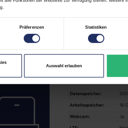
ht alle Funktionen der Webseite zur Verfügung stehen. Weitere In
Zustand:
Geb
egt)
g.
erherstellungsmöglichkeit auf
Grading:
Gut
Displaygröße:
14,0
zität liegt im Normalfall
Präferenzen
Statistiken
Displayauflösung:
192
ufzeiten übernehmen.
Displayart:
Matt
Prozessor:
Int
ies
Auswahl erlauben
CPU Generation:
11
Prozessorkerne:
4
Datenspeicher:
500
Arbeitsspeicher:
16 
Webcam:
Ja
LTE:
Nei