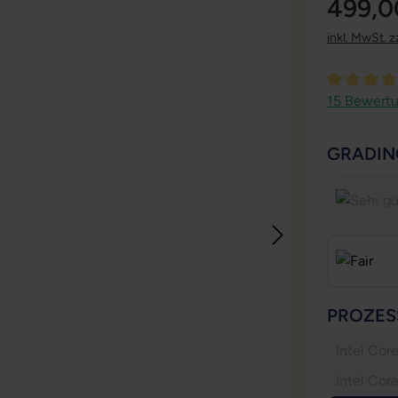
499,0
inkl. MwSt. z
Durchschni
15 Bewert
GRADIN
PROZES
Intel Cor
Intel Cor