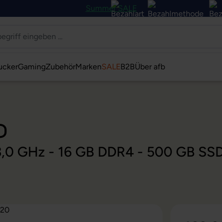
Summer SALE
ucker
Gaming
Zubehör
Marken
SALE
B2B
Über afb
0
@ 3,0 GHz - 16 GB DDR4 - 500 GB SS