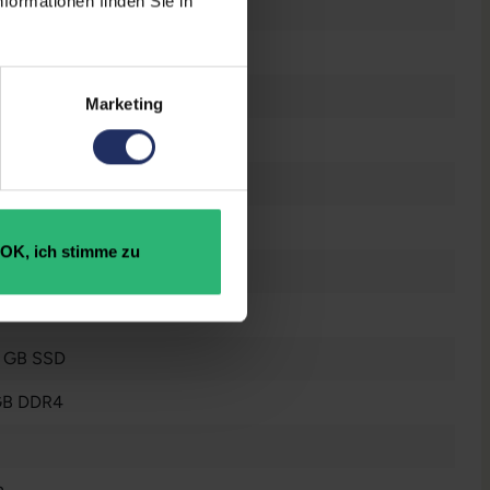
formationen finden Sie in
raucht
 Zoll
Marketing
0 x 1080 FHD
es Display
el Core i7 1185G7 @ 3,0 GHz
OK, ich stimme zu
 GB SSD
GB DDR4
n