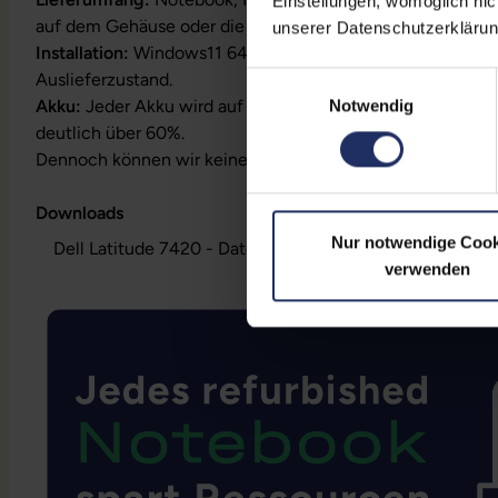
Einstellungen, womöglich nic
auf dem Gehäuse oder die Lizenz ist bereits digital hinterl
unserer Datenschutzerklärun
Installation:
Windows11 64Bit vorinstalliert inklusive Wied
Auslieferzustand.
Einwilligungsauswahl
Akku:
Jeder Akku wird auf Funktion geprüft. Die Akku-Kapa
Notwendig
deutlich über 60%.
Dennoch können wir keine Garantieleistungen auf Akkula
Downloads
Nur notwendige Cook
Dell Latitude 7420 - Datenblatt (pdf)
verwenden