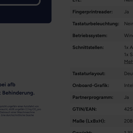
Fingerprintreader:
Ja
Tastaturbeleuchtung:
Nei
Betriebssystem:
Win
Schnittstellen:
1x 
1x 
Thu
Meh
Tastaturlayout:
Deu
Onboard-Grafik:
Inte
Partnerprogramm:
Ja
GTIN/EAN:
425
Maße (LxBxH):
208
Gewicht:
1,31