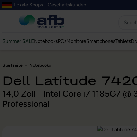
Lokale Shops
Geschäftskunden
Hauptinhalt springen
ur Suche springen
Zur Hauptnavigation springen
Zur Navigation der B2B-Plattform springen
Summer SALE
Notebooks
PCs
Monitore
Smartphones
Tablets
Dr
Startseite
-
Notebooks
Dell Latitude 742
14,0 Zoll - Intel Core i7 1185G7 
Professional
Bildergalerie überspringen