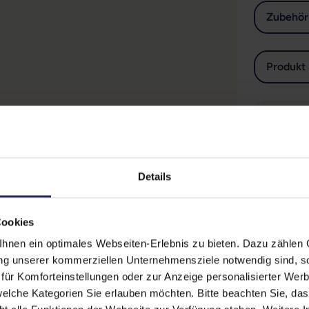
Zubehör
Produkt 
Produkt
Details
Cookies
erinformationen
nen ein optimales Webseiten-Erlebnis zu bieten. Dazu zählen C
ung unserer kommerziellen Unternehmensziele notwendig sind, sow
Technische Date
ür Komforteinstellungen oder zur Anzeige personalisierter Wer
elche Kategorien Sie erlauben möchten. Bitte beachten Sie, das
 (Der Aufkleber befindet sich