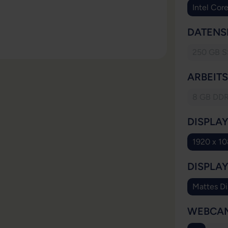
Intel Cor
DATENS
250 GB 
(Die
ARBEIT
8 GB DD
(Dies
DISPLA
1920 x 1
DISPLA
Mattes Di
WEBCA