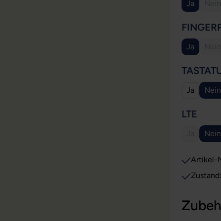
Ja
Nein
(Di
FINGER
Ja
Nein
(Di
TASTAT
Ja
Nein
AUS
LTE
Ja
Nein
(Diese Opt
Artikel-N
Zustand
Zubeh