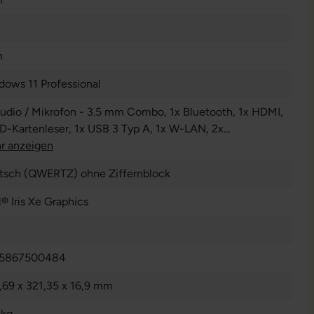
n
dows 11 Professional
Audio / Mikrofon - 3.5 mm Combo
, 1x Bluetooth
, 1x HDMI
,
SD-Kartenleser
, 1x USB 3 Typ A
, 1x W-LAN
, 2x
nderbolt
r anzeigen
tsch (QWERTZ) ohne Ziffernblock
l® Iris Xe Graphics
5867500484
,69 x 321,35 x 16,9 mm
 kg