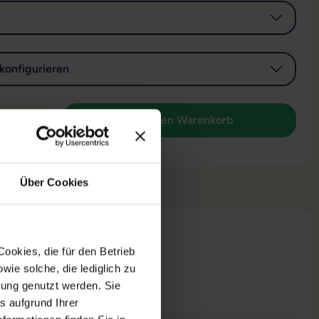
konfigurieren
 Anzahl: Gib den gewünschten Wert ein od
In den Warenkorb
Über Cookies
ookies, die für den Betrieb
ie solche, die lediglich zu
n
bung genutzt werden. Sie
s aufgrund Ihrer