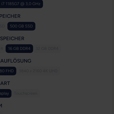
e i7 1185G7 @ 3,0 GHz
AUSWÄHLEN
PEICHER
SSD
500 GB SSD
se Option ist zurzeit nicht verfügbar.)
AUSWÄHLEN
SSPEICHER
R4
16 GB DDR4
32 GB DDR4
e Option ist zurzeit nicht verfügbar.)
(Diese Option ist zurzeit nicht verfügbar.)
AUSWÄHLEN
YAUFLÖSUNG
080 FHD
3840 x 2160 4K UHD
(Diese Option ist zurzeit nicht verfügbar.)
AUSWÄHLEN
YART
splay
Touchscreen
(Diese Option ist zurzeit nicht verfügbar.)
AUSWÄHLEN
M