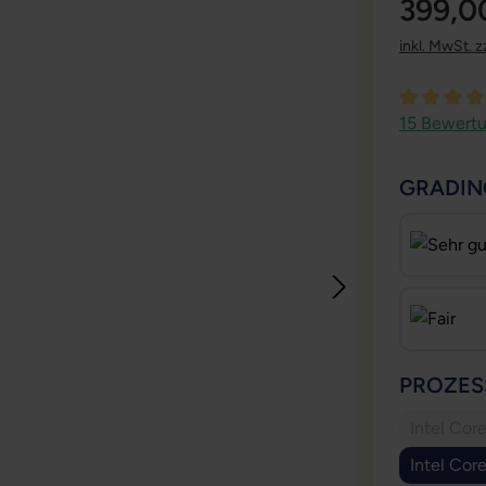
399,0
inkl. MwSt. z
Durchschni
15 Bewert
GRADIN
PROZES
Intel Cor
Intel Cor