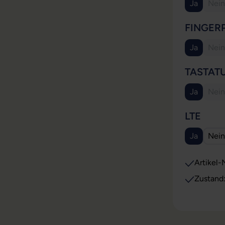
Ja
Nein
(Diese Opt
(Di
FINGER
Ja
Nein
(Diese Opt
(Di
TASTAT
Ja
Nein
(Diese Opt
(Di
AUS
LTE
Ja
Nein
(Diese Opt
Artikel-N
Zustand