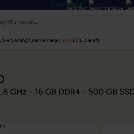
Summer SALE
ucker
Gaming
Zubehör
Marken
SALE
B2B
Über afb
0
@ 2,8 GHz - 16 GB DDR4 - 500 GB SS