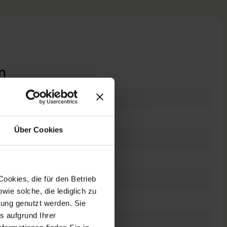
n
raucht
Über Cookies
 Zoll
0 x 1080 FHD
ookies, die für den Betrieb
chscreen
ie solche, die lediglich zu
el Core i7 1165G7 @ 2,8 GHz
bung genutzt werden. Sie
s aufgrund Ihrer