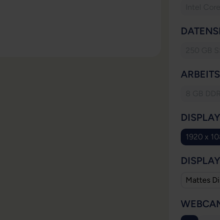
Intel Cor
DATENS
250 GB 
(Die
ARBEIT
8 GB DD
(Dies
DISPLA
1920 x 1
(
DISPLA
Mattes Di
WEBCA