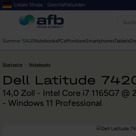
Lokale Shops
Geschäftskunden
Hauptinhalt springen
ur Suche springen
Zur Hauptnavigation springen
Zur Navigation der B2B-Plattform springen
Summer SALE
Notebooks
PCs
Monitore
Smartphones
Tablets
Dr
Startseite
-
Notebooks
Dell Latitude 742
14,0 Zoll - Intel Core i7 1165G7 
- Windows 11 Professional
Bildergalerie überspringen