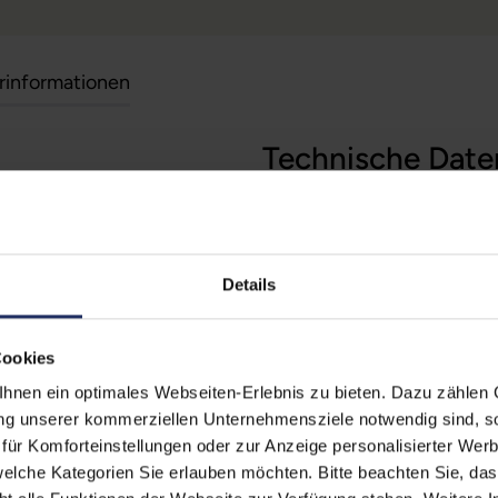
erinformationen
Technische Date
 (Der Aufkleber befindet sich
Zustand:
Geb
egt)
erherstellungsmöglichkeit auf
Grading:
Gut
Details
Displaygröße:
14,0
zität liegt im Normalfall
Displayauflösung:
192
Cookies
ufzeiten übernehmen.
nen ein optimales Webseiten-Erlebnis zu bieten. Dazu zählen C
Displayart:
Tou
ung unserer kommerziellen Unternehmensziele notwendig sind, sow
Prozessor:
Int
ür Komforteinstellungen oder zur Anzeige personalisierter Wer
elche Kategorien Sie erlauben möchten. Bitte beachten Sie, das
CPU Generation:
11