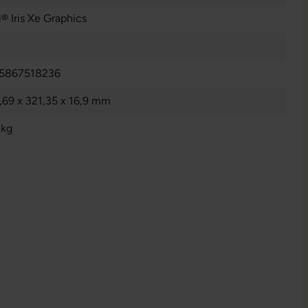
l® Iris Xe Graphics
5867518236
,69 x 321,35 x 16,9 mm
 kg