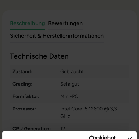
Beschreibung
Bewertungen
Sicherheit & Herstellerinformationen
Technische Daten
Zustand:
Gebraucht
Grading:
Sehr gut
Formfaktor:
Mini-PC
Prozessor:
Intel Core i5 12600 @ 3,3
GHz
CPU Generation:
12