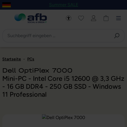
Summer SALE
um Hauptinhalt springen
Zur Navigation der B2B-Plattform springen
Startseite
-
PCs
Dell OptiPlex 7000
Mini-PC - Intel Core i5 12600 @ 3,3 GHz
- 16 GB DDR4 - 250 GB SSD - Windows
11 Professional
Bildergalerie überspringen