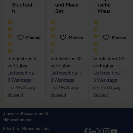
Bluetoot
und Maus
ische
h
Set
Maus
Merken
Merken
Merken
Durchschnittliche Bewertung von 5 von 5 Sternen
Durchschnittliche Bewertung von 4.6 
Durchschnittliche
mindestens 3
mindestens 32
mindestens 20
verfügbar
verfügbar
verfügbar
Lieferzeit ca. 1-
Lieferzeit ca. 1-
Lieferzeit ca. 1-
3 Werktage
3 Werktage
3 Werktage
inkl. MwSt. zzgl.
inkl. MwSt. zzgl.
inkl. MwSt. zzgl.
Versand
Versand
Versand
Umwelt-, Ressourcen- &
Klimaschonend
Arbeit für Menschen mit