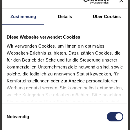
Prozessorkerne:
6
Onboard-Grafik:
Intel® UHD Graphics 770
Zustimmung
Details
Über Cookies
Datenspeicher:
250 GB SSD
Arbeitsspeicher:
16 GB DDR4
Diese Webseite verwendet Cookies
Wir verwenden Cookies, um Ihnen ein optimales
WLAN:
Nein
Webseiten-Erlebnis zu bieten. Dazu zählen Cookies, die
Betriebssystem:
Windows 11 Professional
für den Betrieb der Seite und für die Steuerung unserer
kommerziellen Unternehmensziele notwendig sind, sowie
Schnittstellen:
1x Audio / Mikrofon - 3.5 mm
solche, die lediglich zu anonymen Statistikzwecken, für
Combo
, 1x Audioanschluss
Komforteinstellungen oder zur Anzeige personalisierter
(Line-out/Line-in)
Mehr anzeigen
, 1x LAN
Werbung genutzt werden. Sie können selbst entscheiden,
RJ-45
, 1x USB 3 Typ C
, 2x
welche Kategorien Sie erlauben möchten. Bitte beachten
Partnerprogramm:
Nein
DisplayPort
, 4x USB 3 Typ A
Sie, dass aufgrund Ihrer Einstellungen, womöglich nicht
GTIN/EAN:
4255867584491
alle Funktionen der Webseite zur Verfügung stehen.
Einwilligungsauswahl
Weitere Informationen finden Sie in
Notwendig
Maße (LxBxH):
178 x 36 x 182 mm
unserer Datenschutzerklärung.