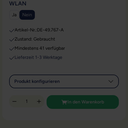
AUSWÄHLEN
WLAN
Ja
Nein
Artikel-Nr.:
DE-49.767-A
Zustand: Gebraucht
Mindestens 41 verfügbar
Lieferzeit 1-3 Werktage
Produkt konfigurieren
Produkt Anzahl: Gib den gewünschten Wert 
In den Warenkorb