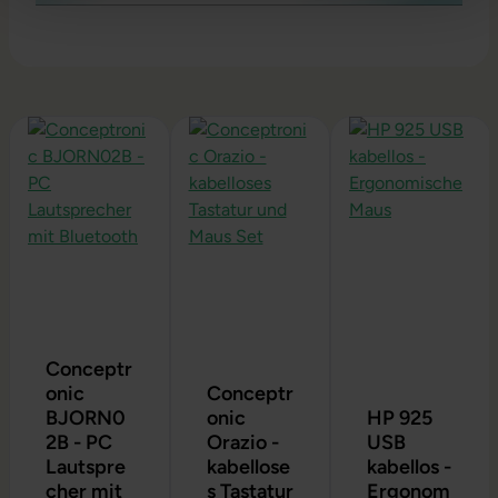
Produktgalerie überspringen
Conceptr
onic
Conceptr
BJORN0
onic
HP 925
2B - PC
Orazio -
USB
Lautspre
kabellose
kabellos -
cher mit
s Tastatur
Ergonom