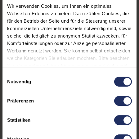
Arbeitsspeicher:
32 GB DDR4
Wir verwenden Cookies, um Ihnen ein optimales
Grafikkarte:
Quadro P2000
Webseiten-Erlebnis zu bieten. Dazu zählen Cookies, die
für den Betrieb der Seite und für die Steuerung unserer
Grafikkartenspeicher:
4 GB GDDR5
kommerziellen Unternehmensziele notwendig sind, sowie
solche, die lediglich zu anonymen Statistikzwecken, für
Webcam:
Ja
Komforteinstellungen oder zur Anzeige personalisierter
LTE:
Nein
Werbung genutzt werden. Sie können selbst entscheiden,
welche Kategorien Sie erlauben möchten. Bitte beachten
Fingerprintreader:
Nein
Sie, dass aufgrund Ihrer Einstellungen, womöglich nicht
alle Funktionen der Webseite zur Verfügung stehen.
Tastaturbeleuchtung:
Nein
Einwilligungsauswahl
Weitere Informationen finden Sie in
Notwendig
Betriebssystem:
Windows 11 Professional
unserer Datenschutzerklärung.
Schnittstellen:
1x Audio / Mikrofon - 3.5
Präferenzen
mm Combo
, 1x HDMI
, 1x
SD-Kartenleser
Mehr anzeigen
, 1x
Statistiken
Thunderbolt
, 1x W-LAN
,
Tastaturlayout:
Deutsch (QWERTZ) ohne
2x USB 3 Typ A
Ziffernblock