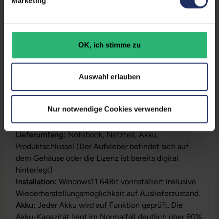
Marketing
Partnerprogramm:
Ja
GTIN/EAN:
4255867566992
OK, ich stimme zu
Maße (LxBxH):
235 x 357 x 17 mm
Gewicht:
1,78 kg
Auswahl erlauben
Nur notwendige Cookies verwenden
Produktbeschreibung
Lieferumfang:
Notebook, Netzteil, Akku,
Produktschlüssel (Der Aufkleber befindet sich auf
dem Gehäuse oder die Lizenz ist bereits digital
hinterlegt)
Installation:
Windows11 64Bit vorinstalliert inklusive
Wiederherstellungsmöglichkeit auf Auslieferzustand.
Akku:
Jeder Akku wird auf Funktion geprüft. Die
Akku-Kapazität liegt im Normalfall deutlich über 60%.