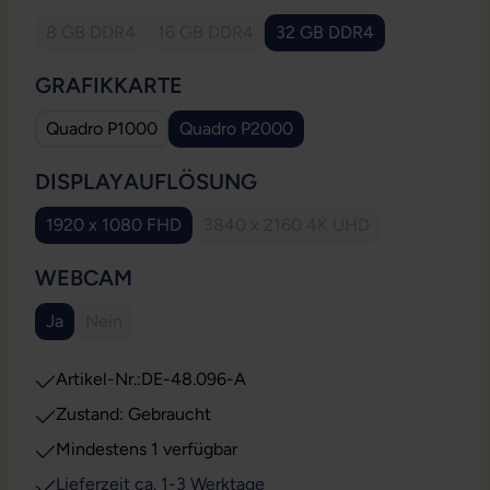
8 GB DDR4
16 GB DDR4
32 GB DDR4
(Diese Option ist zurzeit nicht verfügbar.)
(Diese Option ist zurzeit nicht verfügbar.)
AUSWÄHLEN
GRAFIKKARTE
Quadro P1000
Quadro P2000
AUSWÄHLEN
DISPLAYAUFLÖSUNG
1920 x 1080 FHD
3840 x 2160 4K UHD
(Diese Option ist zurzeit nicht
AUSWÄHLEN
WEBCAM
Ja
Nein
(Diese Option ist zurzeit nicht verfügbar.)
Artikel-Nr.:
DE-48.096-A
Zustand: Gebraucht
Mindestens 1 verfügbar
Lieferzeit ca. 1-3 Werktage