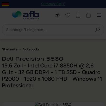
Summer SALE
um Hauptinhalt springen
Zur Navigation der B2B-Plattform springen
Startseite
-
Notebooks
Dell Precision 5530
15,6 Zoll - Intel Core i7 8850H @ 2,6
GHz - 32 GB DDR4 - 1 TB SSD - Quadro
P2000 - 1920 x 1080 FHD - Windows 11
Professional
Bildergalerie überspringen