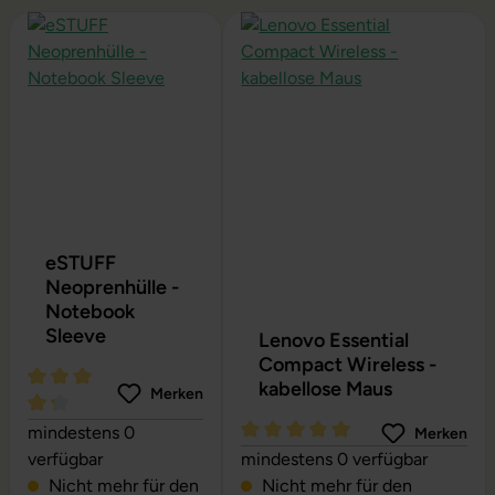
Produktgalerie überspringen
eSTUFF
Neoprenhülle -
Notebook
Sleeve
Lenovo Essential
Compact Wireless -
kabellose Maus
Merken
Durchschnittliche Bewertung von 4.24 von 5 Sternen
mindestens 0
Merken
Durchschnittliche Bewertung vo
verfügbar
mindestens 0 verfügbar
Nicht mehr für den
Nicht mehr für den