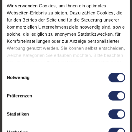
Arbeitsspeicher:
32 GB DDR4
Wir verwenden Cookies, um Ihnen ein optimales
Grafikkarte:
Quadro P2000
Webseiten-Erlebnis zu bieten. Dazu zählen Cookies, die
für den Betrieb der Seite und für die Steuerung unserer
Grafikkartenspeicher:
4 GB GDDR5
kommerziellen Unternehmensziele notwendig sind, sowie
solche, die lediglich zu anonymen Statistikzwecken, für
Webcam:
Ja
Komforteinstellungen oder zur Anzeige personalisierter
LTE:
Nein
Werbung genutzt werden. Sie können selbst entscheiden,
welche Kategorien Sie erlauben möchten. Bitte beachten
Fingerprintreader:
Nein
Sie, dass aufgrund Ihrer Einstellungen, womöglich nicht
alle Funktionen der Webseite zur Verfügung stehen.
Tastaturbeleuchtung:
Ja
Einwilligungsauswahl
Weitere Informationen finden Sie in
Notwendig
Betriebssystem:
Windows 11 Professional
unserer Datenschutzerklärung.
Schnittstellen:
1x Audio / Mikrofon - 3.5
Präferenzen
mm Combo
, 1x HDMI
, 1x
SD-Kartenleser
Mehr anzeigen
, 1x
Statistiken
Thunderbolt
, 1x W-LAN
,
Tastaturlayout:
Deutsch (QWERTZ) ohne
2x USB 3 Typ A
Ziffernblock