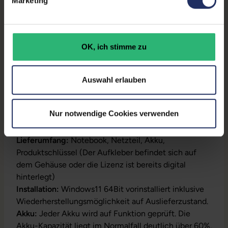
Marketing
Partnerprogramm:
Ja
GTIN/EAN:
4255867567005
OK, ich stimme zu
Maße (LxBxH):
235 x 357 x 17 mm
Gewicht:
1,78 kg
Auswahl erlauben
Nur notwendige Cookies verwenden
Produktbeschreibung
Lieferumfang:
Notebook, Netzteil, Akku,
Produktschlüssel (Der Aufkleber befindet sich auf
dem Gehäuse oder die Lizenz ist bereits digital
hinterlegt)
Installation:
Windows11 64Bit vorinstalliert inklusive
Wiederherstellungsmöglichkeit auf Auslieferzustand.
Akku:
Jeder Akku wird auf Funktion geprüft. Die
Akku-Kapazität liegt im Normalfall deutlich über 60%.