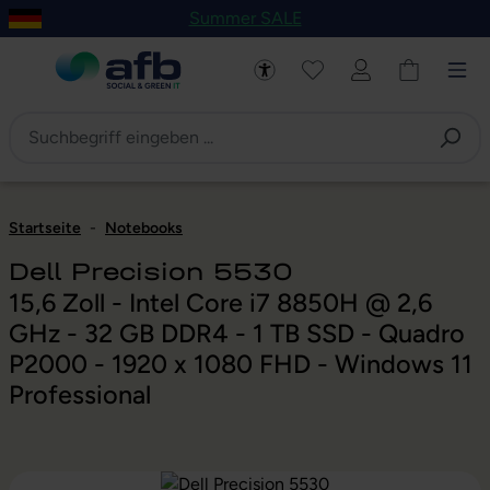
Summer SALE
um Hauptinhalt springen
Zur Navigation der B2B-Plattform springen
Startseite
-
Notebooks
Dell Precision 5530
15,6 Zoll - Intel Core i7 8850H @ 2,6
GHz - 32 GB DDR4 - 1 TB SSD - Quadro
P2000 - 1920 x 1080 FHD - Windows 11
Professional
Bildergalerie überspringen