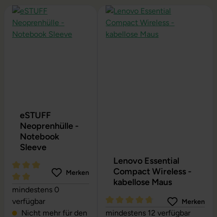
Produktgalerie überspringen
eSTUFF
Neoprenhülle -
Notebook
Sleeve
Lenovo Essential
Compact Wireless -
Merken
kabellose Maus
Durchschnittliche Bewertung von 5 von 5 Sternen
mindestens 0
verfügbar
Merken
Durchschnittliche Bewertung vo
Nicht mehr für den
mindestens 12 verfügbar