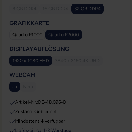
8 GB DDR4
16 GB DDR4
32 GB DDR4
(Diese Option ist zurzeit nicht verfügbar.)
(Diese Option ist zurzeit nicht verfügbar.)
AUSWÄHLEN
GRAFIKKARTE
Quadro P1000
Quadro P2000
AUSWÄHLEN
DISPLAYAUFLÖSUNG
1920 x 1080 FHD
3840 x 2160 4K UHD
(Diese Option ist zurzeit nicht
AUSWÄHLEN
WEBCAM
Ja
Nein
(Diese Option ist zurzeit nicht verfügbar.)
Artikel-Nr.:
DE-48.096-B
Zustand: Gebraucht
Mindestens 4 verfügbar
Lieferzeit ca. 1-3 Werktage