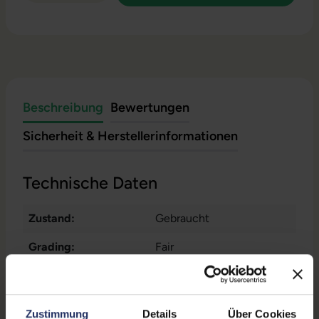
Beschreibung
Bewertungen
Sicherheit & Herstellerinformationen
Technische Daten
Zustand:
Gebraucht
Grading:
Fair
Produkttyp:
Workstation
Displaygröße:
15,6 Zoll
Zustimmung
Details
Über Cookies