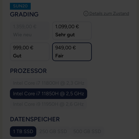
SUN20
AUSWÄHLEN
GRADING
Details zum Zustand
1.359,00 €
1.099,00 €
Wie neu
Sehr gut
999,00 €
949,00 €
Gut
Fair
AUSWÄHLEN
PROZESSOR
Intel Core i7 11800H @ 2,3 GHz
(Diese Option ist zurzeit nicht verfügbar.)
Intel Core i7 11850H @ 2,5 GHz
Intel Core i9 11950H @ 2,6 GHz
(Diese Option ist zurzeit nicht verfügbar.)
AUSWÄHLEN
DATENSPEICHER
1 TB SSD
250 GB SSD
500 GB SSD
(Diese Option ist zurzeit nicht verfügbar.)
(Diese Option ist zurzeit ni