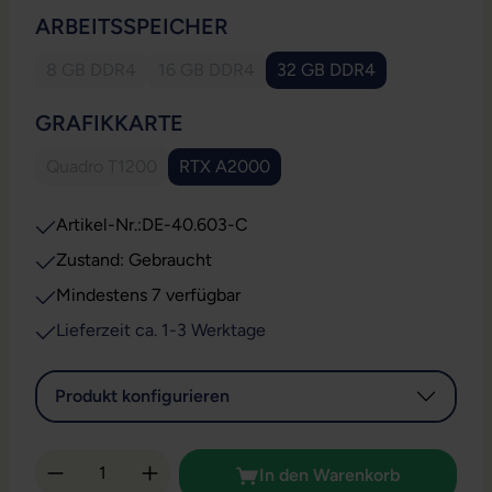
AUSWÄHLEN
ARBEITSSPEICHER
8 GB DDR4
16 GB DDR4
32 GB DDR4
(Diese Option ist zurzeit nicht verfügbar.)
(Diese Option ist zurzeit nicht verfügbar.)
AUSWÄHLEN
GRAFIKKARTE
Quadro T1200
RTX A2000
(Diese Option ist zurzeit nicht verfügbar.)
Artikel-Nr.:
DE-40.603-C
Zustand: Gebraucht
Mindestens 7 verfügbar
Lieferzeit ca. 1-3 Werktage
Produkt konfigurieren
Produkt Anzahl: Gib den gewünschten Wert 
In den Warenkorb