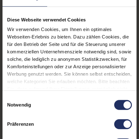
Displayauflösung:
1920 x 1200 WUXGA
Displayart:
Mattes Display
Diese Webseite verwendet Cookies
Wir verwenden Cookies, um Ihnen ein optimales
Prozessor:
Intel Core i7 11850H @
Webseiten-Erlebnis zu bieten. Dazu zählen Cookies, die
2,5 GHz
für den Betrieb der Seite und für die Steuerung unserer
CPU Generation:
11
kommerziellen Unternehmensziele notwendig sind, sowie
solche, die lediglich zu anonymen Statistikzwecken, für
Prozessorkerne:
8
Komforteinstellungen oder zur Anzeige personalisierter
Werbung genutzt werden. Sie können selbst entscheiden,
Datenspeicher:
1 TB SSD
welche Kategorien Sie erlauben möchten. Bitte beachten
Arbeitsspeicher:
32 GB DDR4
Sie, dass aufgrund Ihrer Einstellungen, womöglich nicht
alle Funktionen der Webseite zur Verfügung stehen.
Einwilligungsauswahl
Grafikkarte:
RTX A2000
Weitere Informationen finden Sie in
Notwendig
unserer Datenschutzerklärung.
Grafikkartenspeicher:
4 GB GDDR5
Präferenzen
Webcam:
Ja
LTE:
Nein