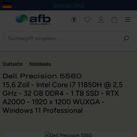
Summer SALE
um Hauptinhalt springen
Zur Navigation der B2B-Plattform springen
Startseite
-
Notebooks
Dell Precision 5560
15,6 Zoll - Intel Core i7 11850H @ 2,5
GHz - 32 GB DDR4 - 1 TB SSD - RTX
A2000 - 1920 x 1200 WUXGA -
Windows 11 Professional
Bildergalerie überspringen