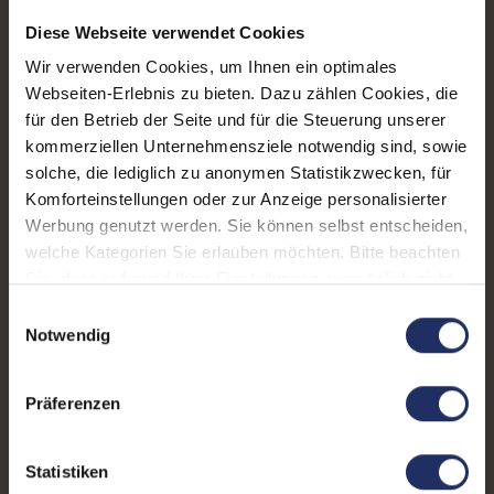
Diese Webseite verwendet Cookies
Displayart:
Mattes Display
Wir verwenden Cookies, um Ihnen ein optimales
Prozessor:
Intel Core i7 11850H @ 2,5
Webseiten-Erlebnis zu bieten. Dazu zählen Cookies, die
GHz
für den Betrieb der Seite und für die Steuerung unserer
kommerziellen Unternehmensziele notwendig sind, sowie
CPU Generation:
11
solche, die lediglich zu anonymen Statistikzwecken, für
Prozessorkerne:
8
Komforteinstellungen oder zur Anzeige personalisierter
Werbung genutzt werden. Sie können selbst entscheiden,
Datenspeicher:
1 TB SSD
welche Kategorien Sie erlauben möchten. Bitte beachten
Sie, dass aufgrund Ihrer Einstellungen, womöglich nicht
Arbeitsspeicher:
32 GB DDR4
alle Funktionen der Webseite zur Verfügung stehen.
Einwilligungsauswahl
Webcam:
Ja
Weitere Informationen finden Sie in
Notwendig
unserer Datenschutzerklärung.
LTE:
Nein
Präferenzen
Fingerprintreader:
Ja
Tastaturbeleuchtung:
Ja
Statistiken