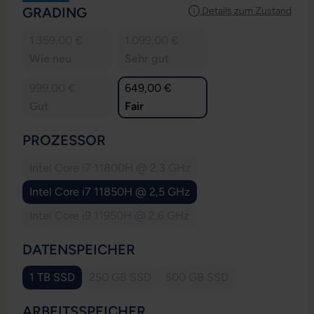
AUSWÄHLEN
GRADING
Details zum Zustand
1.359,00 €
1.099,00 €
Wie neu
Sehr gut
999,00 €
649,00 €
Gut
Fair
AUSWÄHLEN
PROZESSOR
Intel Core i7 11800H @ 2,3 GHz
(Diese Option ist zurzeit nicht verfügbar.)
Intel Core i7 11850H @ 2,5 GHz
Intel Core i9 11950H @ 2,6 GHz
(Diese Option ist zurzeit nicht verfügbar.)
AUSWÄHLEN
DATENSPEICHER
1 TB SSD
250 GB SSD
500 GB SSD
(Diese Option ist zurzeit nicht verfügbar.)
(Diese Option ist zurzeit ni
AUSWÄHLEN
ARBEITSSPEICHER