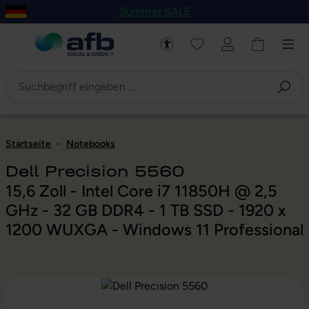
Summer SALE
um Hauptinhalt springen
Zur Navigation der B2B-Plattform springen
Startseite
-
Notebooks
Dell Precision 5560
15,6 Zoll - Intel Core i7 11850H @ 2,5
GHz - 32 GB DDR4 - 1 TB SSD - 1920 x
1200 WUXGA - Windows 11 Professional
Bildergalerie überspringen