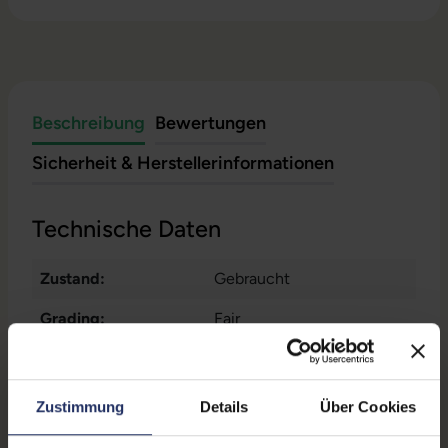
Beschreibung
Bewertungen
Sicherheit & Herstellerinformationen
Technische Daten
Zustand:
Gebraucht
Grading:
Fair
Produkttyp:
Workstation
Displaygröße:
15,6 Zoll
Zustimmung
Details
Über Cookies
Displayauflösung:
1920 x 1200 WUXGA