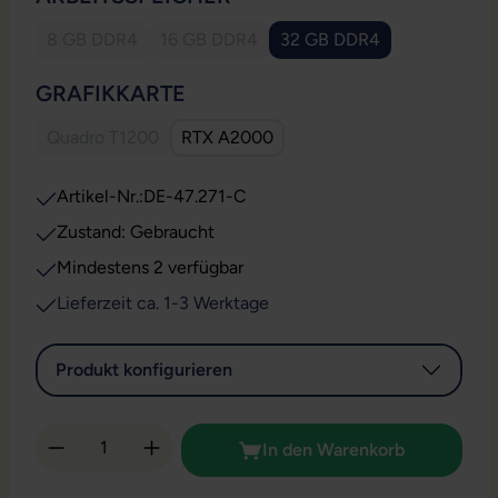
8 GB DDR4
16 GB DDR4
32 GB DDR4
(Diese Option ist zurzeit nicht verfügbar.)
(Diese Option ist zurzeit nicht verfügbar.)
AUSWÄHLEN
GRAFIKKARTE
Quadro T1200
RTX A2000
(Diese Option ist zurzeit nicht verfügbar.)
Artikel-Nr.:
DE-47.271-C
Zustand: Gebraucht
Mindestens 2 verfügbar
Lieferzeit ca. 1-3 Werktage
Produkt konfigurieren
Produkt Anzahl: Gib den gewünschten Wert 
In den Warenkorb