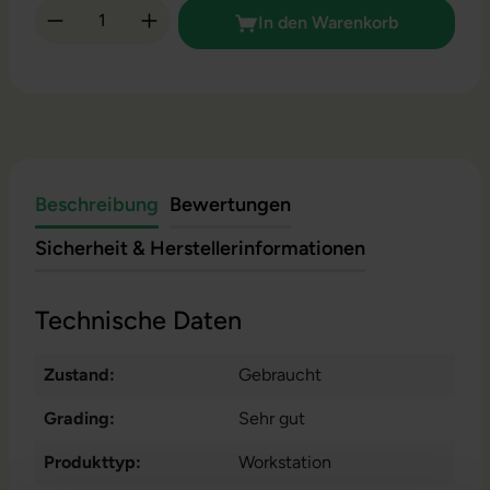
Produkt Anzahl: Gib den gewünschten Wert 
In den Warenkorb
Beschreibung
Bewertungen
Sicherheit & Herstellerinformationen
Technische Daten
Zustand:
Gebraucht
Grading:
Sehr gut
Produkttyp:
Workstation