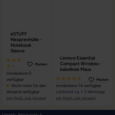
eSTUFF
Neoprenhülle -
Notebook
Sleeve
Lenovo Essential
Compact Wireless -
Merken
kabellose Maus
Durchschnittliche Bewertung von 4.24 von 5 Sternen
mindestens 0
verfügbar
Merken
Durchschnittliche Bewertung vo
Nicht mehr für den
mindestens 14 verfügbar
Versand verfügbar
Lieferzeit ca. 1-3 Werktage
inkl. MwSt. zzgl. Versand
inkl. MwSt. zzgl. Versand
Umwelt-, Ressourcen- &