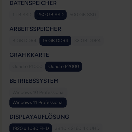
AUSWÄHLEN
DATENSPEICHER
1 TB SSD
250 GB SSD
500 GB SSD
(Diese Option ist zurzeit nicht verfügbar.)
(Diese Option ist zurzeit ni
AUSWÄHLEN
ARBEITSSPEICHER
8 GB DDR4
16 GB DDR4
32 GB DDR4
(Diese Option ist zurzeit nicht verfügbar.)
(Diese Option ist zurzeit
AUSWÄHLEN
GRAFIKKARTE
Quadro P1000
Quadro P2000
(Diese Option ist zurzeit nicht verfügbar.)
AUSWÄHLEN
BETRIEBSSYSTEM
Windows 10 Professional
(Diese Option ist zurzeit nicht verfügbar.)
Windows 11 Professional
AUSWÄHLEN
DISPLAYAUFLÖSUNG
1920 x 1080 FHD
3840 x 2160 4K UHD
(Diese Option ist zurzeit nicht