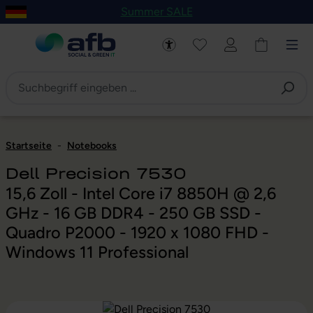
Summer SALE
um Hauptinhalt springen
Zur Navigation der B2B-Plattform springen
Startseite
-
Notebooks
Dell Precision 7530
15,6 Zoll - Intel Core i7 8850H @ 2,6
GHz - 16 GB DDR4 - 250 GB SSD -
Quadro P2000 - 1920 x 1080 FHD -
Windows 11 Professional
Bildergalerie überspringen