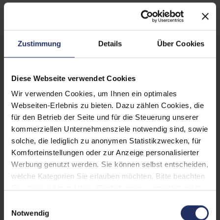
Displaygröße:
15,6 Zoll
Displayauflösung:
1920 x 1080 FHD
Zustimmung
Details
Über Cookies
Displayart:
Mattes Display
Prozessor:
Intel Core i7 8850H @ 2,6
GHz
Diese Webseite verwendet Cookies
Wir verwenden Cookies, um Ihnen ein optimales
CPU Generation:
8
Webseiten-Erlebnis zu bieten. Dazu zählen Cookies, die
Prozessorkerne:
6
für den Betrieb der Seite und für die Steuerung unserer
kommerziellen Unternehmensziele notwendig sind, sowie
Datenspeicher:
250 GB SSD
solche, die lediglich zu anonymen Statistikzwecken, für
Komforteinstellungen oder zur Anzeige personalisierter
Arbeitsspeicher:
16 GB DDR4
Werbung genutzt werden. Sie können selbst entscheiden,
Grafikkarte:
Quadro P2000
welche Kategorien Sie erlauben möchten. Bitte beachten
Sie, dass aufgrund Ihrer Einstellungen, womöglich nicht
Grafikkartenspeicher:
4 GB GDDR5
alle Funktionen der Webseite zur Verfügung stehen.
Einwilligungsauswahl
Weitere Informationen finden Sie in
Notwendig
Webcam:
Nein