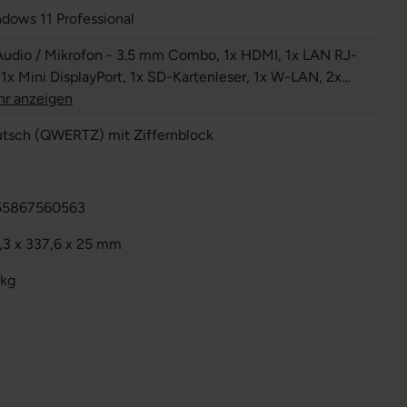
dows 11 Professional
Audio / Mikrofon - 3.5 mm Combo
, 1x HDMI
, 1x LAN RJ-
 1x Mini DisplayPort
, 1x SD-Kartenleser
, 1x W-LAN
, 2x
nderbolt
r anzeigen
, 2x USB 3 Typ A
tsch (QWERTZ) mit Ziffernblock
55867560563
,3 x 337,6 x 25 mm
 kg