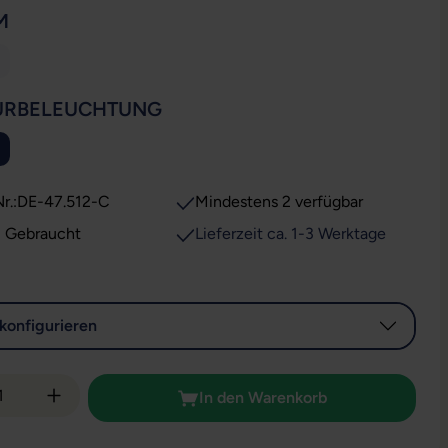
AUSWÄHLEN
M
ese Option ist zurzeit nicht verfügbar.)
AUSWÄHLEN
URBELEUCHTUNG
ion ist zurzeit nicht verfügbar.)
r.:
DE-47.512-C
Mindestens 2 verfügbar
: Gebraucht
Lieferzeit ca. 1-3 Werktage
konfigurieren
 Anzahl: Gib den gewünschten Wert ein od
In den Warenkorb