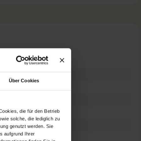
n
raucht
Über Cookies
kstation
ookies, die für den Betrieb
6 Zoll
ie solche, die lediglich zu
0 x 2160 4K UHD
bung genutzt werden. Sie
s aufgrund Ihrer
tes Display