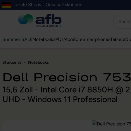
Lokale Shops
Geschäftskunden
Hauptinhalt springen
ur Suche springen
Zur Hauptnavigation springen
Zur Navigation der B2B-Plattform springen
Summer SALE
Notebooks
PCs
Monitore
Smartphones
Tablets
Dr
Startseite
-
Notebooks
Dell Precision 75
15,6 Zoll - Intel Core i7 8850H @
UHD - Windows 11 Professional
Bildergalerie überspringen