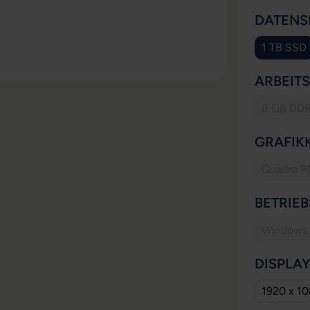
DATENS
1 TB SSD
ARBEIT
8 GB DD
(Dies
GRAFIK
Quadro P
(Di
BETRIE
Windows 1
DISPLA
1920 x 1