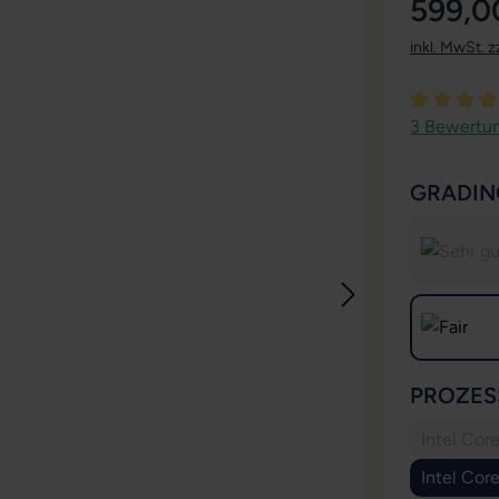
599,0
inkl. MwSt. z
Durchschni
3 Bewertu
GRADIN
PROZES
Intel Co
Intel Cor