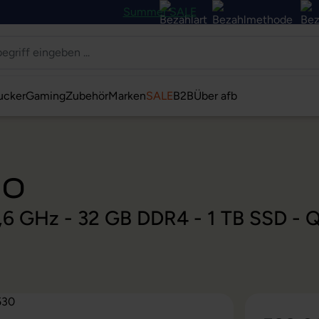
Summer SALE
ucker
Gaming
Zubehör
Marken
SALE
B2B
Über afb
30
 2,6 GHz - 32 GB DDR4 - 1 TB SSD -