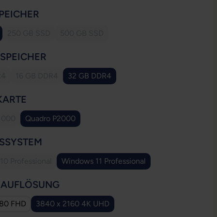
AUSWÄHLEN
PEICHER
250 GB SSD
500 GB SSD
(Diese Option ist zurzeit nicht verfügbar.)
(Diese Option ist zurzeit nicht verfügbar.)
AUSWÄHLEN
SSPEICHER
R4
16 GB DDR4
32 GB DDR4
e Option ist zurzeit nicht verfügbar.)
(Diese Option ist zurzeit nicht verfügbar.)
AUSWÄHLEN
KARTE
1000
Quadro P2000
ese Option ist zurzeit nicht verfügbar.)
AUSWÄHLEN
BSSYSTEM
0 Professional
Windows 11 Professional
(Diese Option ist zurzeit nicht verfügbar.)
AUSWÄHLEN
YAUFLÖSUNG
080 FHD
3840 x 2160 4K UHD