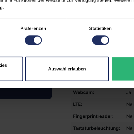
ht alle Funktionen der Webseite zur Verfügung stehen. Weitere In
g.
Prozessor:
Int
CPU Generation:
8
Präferenzen
Statistiken
Prozessorkerne:
6
Datenspeicher:
1 T
Arbeitsspeicher:
32
ies
Grafikkarte:
Qua
Auswahl erlauben
Grafikkartenspeicher:
4 
Webcam:
Ja
LTE:
Nei
Fingerprintreader:
Nei
Tastaturbeleuchtung:
Nei