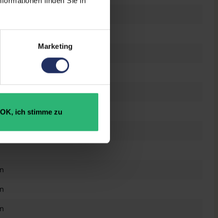
formationen finden Sie in
el Core i7 8850H @ 2,6 GHz
Marketing
B SSD
 GB DDR4
dro P2000
OK, ich stimme zu
GB GDDR5
n
n
n