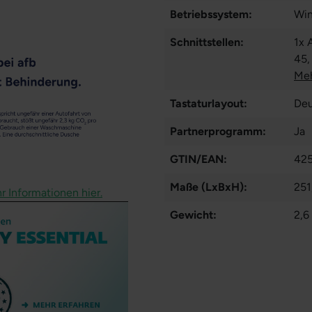
Betriebssystem:
Win
Schnittstellen:
1x 
45
,
Thu
Meh
Tastaturlayout:
Deu
Partnerprogramm:
Ja
GTIN/EAN:
42
Maße (LxBxH):
251
r Informationen hier.
Gewicht:
2,6