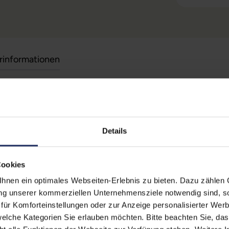
erinformationen
Technische Date
 (Der Aufkleber befindet sich
Zustand:
Geb
egt)
Details
erherstellungsmöglichkeit auf
Grading:
Fair
Produkttyp:
Wor
Cookies
zität liegt im Normalfall
nen ein optimales Webseiten-Erlebnis zu bieten. Dazu zählen C
Displaygröße:
15,
ufzeiten übernehmen.
ung unserer kommerziellen Unternehmensziele notwendig sind, sow
Displayauflösung:
384
ür Komforteinstellungen oder zur Anzeige personalisierter Wer
elche Kategorien Sie erlauben möchten. Bitte beachten Sie, das
Displayart:
Mat