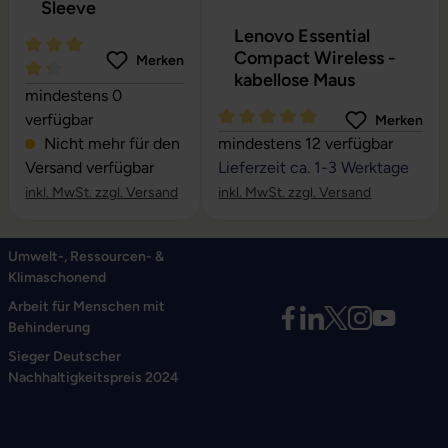
Sleeve
Lenovo Essential
Compact Wireless -
Merken
kabellose Maus
Durchschnittliche Bewertung von 4.27 von 5 Sternen
mindestens 0
verfügbar
Merken
Durchschnittliche Bewertung vo
Nicht mehr für den
mindestens 12 verfügbar
Versand verfügbar
Lieferzeit ca. 1-3 Werktage
inkl. MwSt. zzgl. Versand
inkl. MwSt. zzgl. Versand
Umwelt-, Ressourcen- &
Klimaschonend
Arbeit für Menschen mit
Behinderung
Sieger Deutscher
Nachhaltigkeitspreis 2024