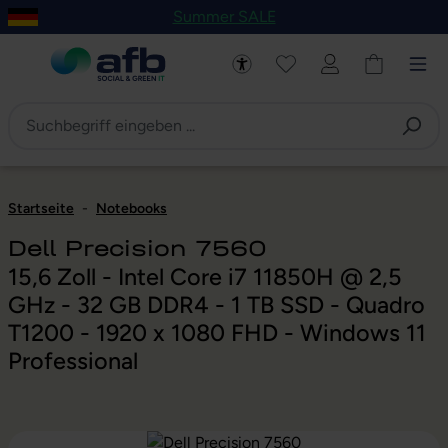
Summer SALE
um Hauptinhalt springen
Zur Navigation der B2B-Plattform springen
Startseite
-
Notebooks
Dell Precision 7560
15,6 Zoll - Intel Core i7 11850H @ 2,5
GHz - 32 GB DDR4 - 1 TB SSD - Quadro
T1200 - 1920 x 1080 FHD - Windows 11
Professional
Bildergalerie überspringen