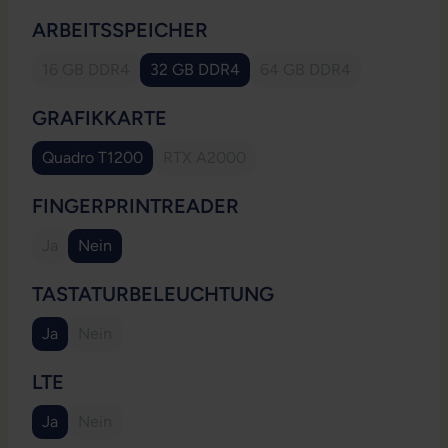
AUSWÄHLEN
ARBEITSSPEICHER
16 GB DDR4
32 GB DDR4
64 GB DDR4
(Diese Option ist zurzeit nicht verfügbar.)
(Diese Option ist zurzei
AUSWÄHLEN
GRAFIKKARTE
Quadro T1200
RTX A2000
(Diese Option ist zurzeit nicht verfügba
AUSWÄHLEN
FINGERPRINTREADER
Ja
Nein
(Diese Option ist zurzeit nicht verfügbar.)
AUSWÄHLEN
TASTATURBELEUCHTUNG
Ja
Nein
(Diese Option ist zurzeit nicht verfügbar.)
AUSWÄHLEN
LTE
Ja
Nein
(Diese Option ist zurzeit nicht verfügbar.)