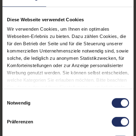
CPU Generation:
11
Prozessorkerne:
8
Diese Webseite verwendet Cookies
Datenspeicher:
1 TB SSD
Wir verwenden Cookies, um Ihnen ein optimales
Webseiten-Erlebnis zu bieten. Dazu zählen Cookies, die
Arbeitsspeicher:
32 GB DDR4
für den Betrieb der Seite und für die Steuerung unserer
kommerziellen Unternehmensziele notwendig sind, sowie
Grafikkarte:
Quadro T1200
solche, die lediglich zu anonymen Statistikzwecken, für
Grafikkartenspeicher:
4 GB GDDR6
Komforteinstellungen oder zur Anzeige personalisierter
Werbung genutzt werden. Sie können selbst entscheiden,
Webcam:
Ja
welche Kategorien Sie erlauben möchten. Bitte beachten
Sie, dass aufgrund Ihrer Einstellungen, womöglich nicht
LTE:
Ja
alle Funktionen der Webseite zur Verfügung stehen.
Einwilligungsauswahl
Fingerprintreader:
Nein
Weitere Informationen finden Sie in
Notwendig
unserer Datenschutzerklärung.
Tastaturbeleuchtung:
Ja
Präferenzen
Betriebssystem:
Windows 11 Professional