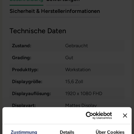
Sicherheit & Herstellerinformationen
Technische Daten
Zustand:
Gebraucht
Grading:
Gut
Produkttyp:
Workstation
Displaygröße:
15,6 Zoll
Displayauflösung:
1920 x 1080 FHD
Displayart:
Mattes Display
Prozessor:
Intel Core i7 11850H @
2,5 GHz
Zustimmung
Details
Über Cookies