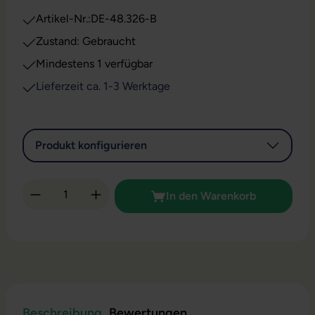
Artikel-Nr.:
DE-48.326-B
Zustand: Gebraucht
Mindestens 1 verfügbar
Lieferzeit ca. 1-3 Werktage
Produkt konfigurieren
Produkt Anzahl: Gib den gewünschten Wert 
In den Warenkorb
Beschreibung
Bewertungen