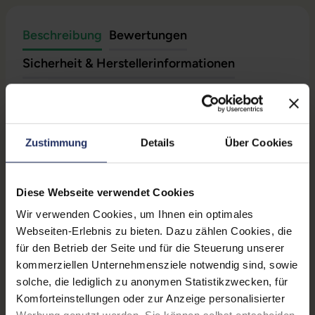
Beschreibung
Bewertungen
Sicherheit & Herstellerinformationen
Technische Daten
Zustimmung
Details
Über Cookies
Grading:
Neuware
Anschluss B:
1x DVI-D
Diese Webseite verwendet Cookies
Kabellänge:
2,00 m
Wir verwenden Cookies, um Ihnen ein optimales
Produkttyp:
Adapterkabel
Webseiten-Erlebnis zu bieten. Dazu zählen Cookies, die
für den Betrieb der Seite und für die Steuerung unserer
Anschluss A:
1x HDMI
kommerziellen Unternehmensziele notwendig sind, sowie
solche, die lediglich zu anonymen Statistikzwecken, für
Partnerprogramm:
Nein
Komforteinstellungen oder zur Anzeige personalisierter
Besondere Merkmale:
WUXGA 60 Hz (1920 x