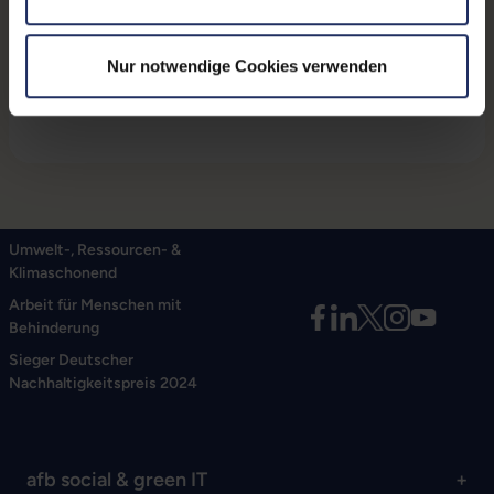
wie Blu-Ray-Player, Set-Top-Box oder Spielkonsole
an Displays wie HDTV, LCD-Monitor oder Projektor.
Auch die dreifach abschirmende Konstruktion
Nur notwendige Cookies verwenden
garantiert eine fehlerfreie Datenübertragung.
Umwelt-, Ressourcen- &
Klimaschonend
Arbeit für Menschen mit
Behinderung
Sieger Deutscher
Nachhaltigkeitspreis 2024
afb social & green IT