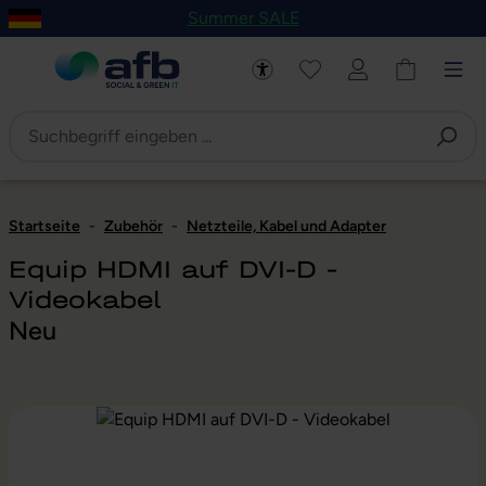
Summer SALE
um Hauptinhalt springen
Zur Navigation der B2B-Plattform springen
Startseite
-
Zubehör
-
Netzteile, Kabel und Adapter
Equip HDMI auf DVI-D -
Videokabel
Neu
Bildergalerie überspringen