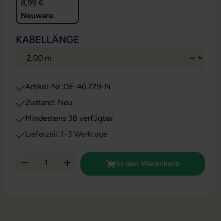
8,99 €
Neuware
AUSWÄHLEN
KABELLÄNGE
Artikel-Nr.:
DE-46.729-N
Zustand: Neu
Mindestens 38 verfügbar
Lieferzeit 1-3 Werktage
Produkt Anzahl: Gib den gewünschten Wert 
In den Warenkorb