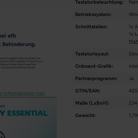
Tastaturbeleuchtung:
Nei
Betriebssystem:
Win
Schnittstellen:
1x 
1x 
3 T
Meh
Tastaturlayout:
Deu
Onboard-Grafik:
Int
Partnerprogramm:
Ja
GTIN/EAN:
425
r Informationen hier.
Maße (LxBxH):
234
Gewicht:
1,79