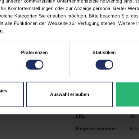
ung unserer kommerziellen Unternehmensziele notwendig sind, sow
Displaygröße:
14,0
zität liegt im Normalfall
ür Komforteinstellungen oder zur Anzeige personalisierter Wer
elche Kategorien Sie erlauben möchten. Bitte beachten Sie, das
Displayauflösung:
192
ufzeiten übernehmen.
ht alle Funktionen der Webseite zur Verfügung stehen. Weitere In
Displayart:
Matt
g.
Prozessor:
Int
Präferenzen
Statistiken
CPU Generation:
10
Prozessorkerne:
4
Datenspeicher:
250
ies
Arbeitsspeicher:
16 
Auswahl erlauben
Webcam:
Ja
LTE:
Ja
Fingerprintreader:
Nei