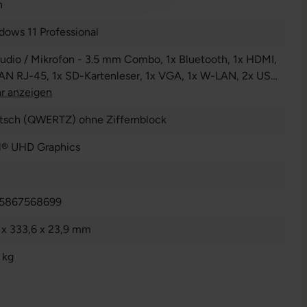
n
dows 11 Professional
Audio / Mikrofon - 3.5 mm Combo
, 1x Bluetooth
, 1x HDMI
,
LAN RJ-45
, 1x SD-Kartenleser
, 1x VGA
, 1x W-LAN
, 2x USB
yp A
r anzeigen
, 2x USB 3 Typ C
tsch (QWERTZ) ohne Ziffernblock
el® UHD Graphics
5867568699
 x 333,6 x 23,9 mm
 kg