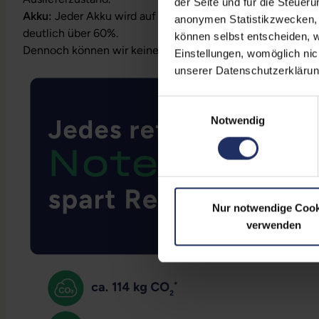
der Seite und für die Steuer
Akku:
Jeder Akku wird auf Funktion geprüft. Die Akku-Kapa
anonymen Statistikzwecken, f
deutlich über 60%.
können selbst entscheiden, w
Dennoch können wir keine Garantieleistungen auf Akkula
Einstellungen, womöglich nic
unserer Datenschutzerklärun
Einwilligungsauswahl
Notwendig
Nur notwendige Cook
verwenden