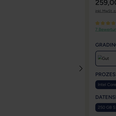
259,0
inkl. MwSt. z
Durchschni
7 Bewertu
GRADIN
PROZES
Intel Cor
DATENS
250 GB 