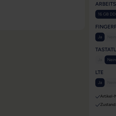
ARBEIT
16 GB D
FINGER
Ja
Nein
(Di
TASTAT
Ja
Nein
(Diese Opt
AUS
LTE
Ja
Nein
(Di
Artikel-N
Zustand