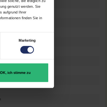
ie solche, die lediglich zu
 Zoll
bung genutzt werden. Sie
s aufgrund Ihrer
0 x 1080 FHD
formationen finden Sie in
es Display
el Core i5 10210U @ 1,6 GHz
Marketing
 GB SSD
GB DDR4
OK, ich stimme zu
n