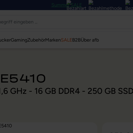
Summer SALE
ucker
Gaming
Zubehör
Marken
SALE
B2B
Über afb
 E5410
@ 1,6 GHz - 16 GB DDR4 - 250 GB SS