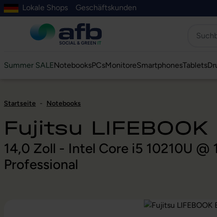
Lokale Shops
Geschäftskunden
Hauptinhalt springen
ur Suche springen
Zur Hauptnavigation springen
Zur Navigation der B2B-Plattform springen
Summer SALE
Notebooks
PCs
Monitore
Smartphones
Tablets
Dr
Startseite
-
Notebooks
Fujitsu LIFEBOOK
14,0 Zoll - Intel Core i5 10210U 
Professional
Bildergalerie überspringen