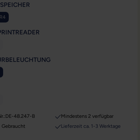
AUSWÄHLEN
SSPEICHER
DR4
AUSWÄHLEN
PRINTREADER
ese Option ist zurzeit nicht verfügbar.)
AUSWÄHLEN
URBELEUCHTUNG
ion ist zurzeit nicht verfügbar.)
WÄHLEN
ese Option ist zurzeit nicht verfügbar.)
r.:
DE-48.247-B
Mindestens 2 verfügbar
: Gebraucht
Lieferzeit ca. 1-3 Werktage