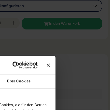
konfigurieren
 Anzahl: Gib den gewünschten Wert ein od
In den Warenkorb
n
Über Cookies
raucht
ookies, die für den Betrieb