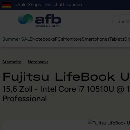
Lokale Shops
Geschäftskunden
Hauptinhalt springen
ur Suche springen
Zur Hauptnavigation springen
Zur Navigation der B2B-Plattform springen
Summer SALE
Notebooks
PCs
Monitore
Smartphones
Tablets
Dr
Startseite
-
Notebooks
Fujitsu LifeBook 
15,6 Zoll - Intel Core i7 10510U 
Professional
Bildergalerie überspringen