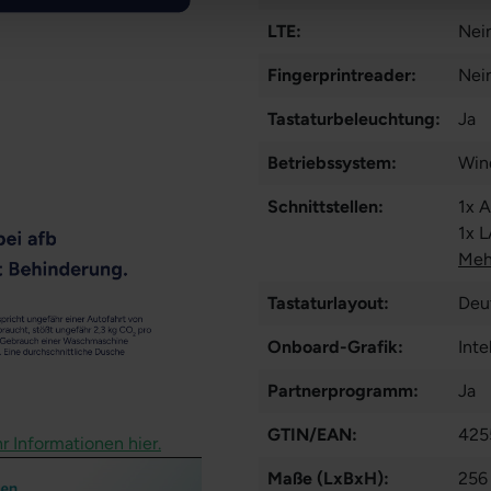
LTE:
Nei
Fingerprintreader:
Nei
Tastaturbeleuchtung:
Ja
Betriebssystem:
Win
Schnittstellen:
1x 
1x 
Typ
Meh
Tastaturlayout:
Deu
Onboard-Grafik:
Int
Partnerprogramm:
Ja
GTIN/EAN:
425
r Informationen hier.
Maße (LxBxH):
256