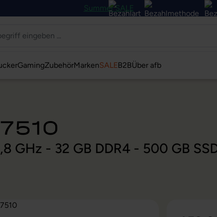
Summer SALE
ucker
Gaming
Zubehör
Marken
SALE
B2B
Über afb
U7510
@ 1,8 GHz - 32 GB DDR4 - 500 GB SS