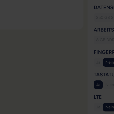
DATENS
250 GB 
(Die
ARBEIT
8 GB DD
(Dies
FINGER
Ja
Nein
(Diese Opt
TASTAT
Ja
Nein
(Di
AUS
LTE
Ja
Nein
(Diese Opt