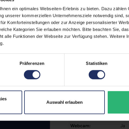
 (Der Aufkleber befindet sich
nen ein optimales Webseiten-Erlebnis zu bieten. Dazu zählen C
Zustand:
Geb
egt)
ung unserer kommerziellen Unternehmensziele notwendig sind, sow
erherstellungsmöglichkeit auf
Grading:
Gut
ür Komforteinstellungen oder zur Anzeige personalisierter Wer
elche Kategorien Sie erlauben möchten. Bitte beachten Sie, das
Displaygröße:
15,6
zität liegt im Normalfall
ht alle Funktionen der Webseite zur Verfügung stehen. Weitere In
g.
Displayauflösung:
192
ufzeiten übernehmen.
Displayart:
Matt
Präferenzen
Statistiken
Prozessor:
Int
CPU Generation:
10
Prozessorkerne:
4
ies
Auswahl erlauben
Datenspeicher:
500
Arbeitsspeicher:
32 
Webcam:
Ja