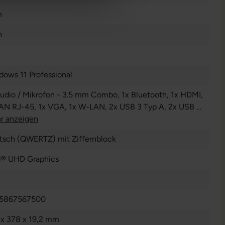
n
n
dows 11 Professional
Audio / Mikrofon - 3.5 mm Combo
, 1x Bluetooth
, 1x HDMI
,
LAN RJ-45
, 1x VGA
, 1x W-LAN
, 2x USB 3 Typ A
, 2x USB 3
 C
r anzeigen
tsch (QWERTZ) mit Ziffernblock
el® UHD Graphics
5867567500
 x 378 x 19,2 mm