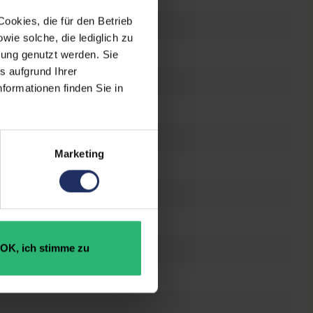
ookies, die für den Betrieb
raucht
ie solche, die lediglich zu
bung genutzt werden. Sie
s aufgrund Ihrer
 Zoll
formationen finden Sie in
0 x 1080 FHD
es Display
Marketing
el Core i7 10510U @ 1,8 GHz
OK, ich stimme zu
 GB SSD
GB DDR4