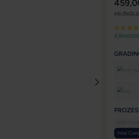
459,0
inkl. MwSt. z
Durchschni
4 Bewertu
GRADIN
PROZES
Intel Cor
Intel Cor