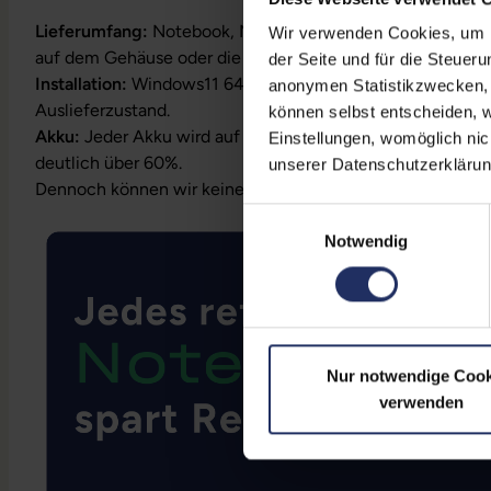
Lieferumfang:
Notebook, Netzteil, Akku, Produktschlüssel
Wir verwenden Cookies, um Ih
auf dem Gehäuse oder die Lizenz ist bereits digital hinterl
der Seite und für die Steuer
Installation:
Windows11 64Bit vorinstalliert inklusive Wied
anonymen Statistikzwecken, f
Auslieferzustand.
können selbst entscheiden, w
Akku:
Jeder Akku wird auf Funktion geprüft. Die Akku-Kapa
Einstellungen, womöglich nic
deutlich über 60%.
unserer Datenschutzerklärun
Dennoch können wir keine Garantieleistungen auf Akkula
Einwilligungsauswahl
Notwendig
Nur notwendige Cook
verwenden