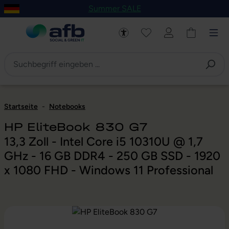
Summer SALE
um Hauptinhalt springen
Zur Navigation der B2B-Plattform springen
Startseite
-
Notebooks
HP EliteBook 830 G7
13,3 Zoll - Intel Core i5 10310U @ 1,7
GHz - 16 GB DDR4 - 250 GB SSD - 1920
x 1080 FHD - Windows 11 Professional
Bildergalerie überspringen