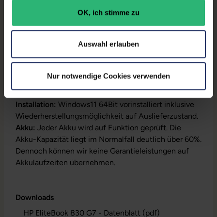
OK, ich stimme zu
Produktbeschreibung
Auswahl erlauben
Lieferumfang:
Notebook, Netzteil, Akku,
Produktschlüssel (Der Aufkleber befindet sich auf
Nur notwendige Cookies verwenden
dem Gehäuse oder die Lizenz ist bereits digital
hinterlegt)
Installation:
Windows11 64Bit vorinstalliert inklusive
Wiederherstellungsmöglichkeit auf Auslieferzustand.
Akku:
Jeder Akku wird auf Funktion geprüft. Die
Akku-Kapazität liegt im Normalfall deutlich über 60%.
Dennoch können wir keine Garantieleistungen auf
Akkulaufzeiten übernehmen.
Downloads
HP EliteBook 830 G7 - Datenblatt (pdf)