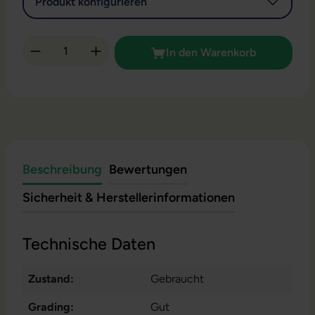
Produkt konfigurieren
Produkt Anzahl: Gib den gewünschten Wert 
In den Warenkorb
Beschreibung
Bewertungen
Sicherheit & Herstellerinformationen
Technische Daten
Zustand:
Gebraucht
Grading:
Gut