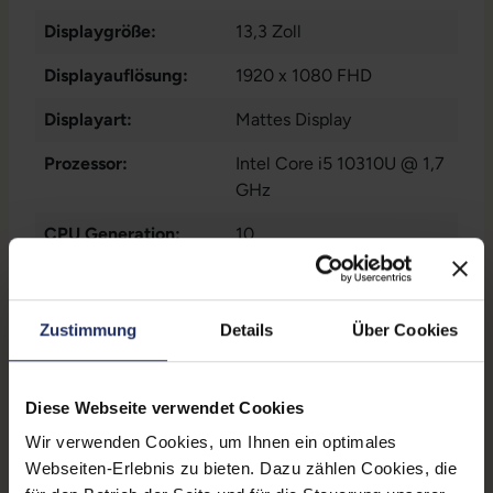
Displaygröße:
13,3 Zoll
Displayauflösung:
1920 x 1080 FHD
Displayart:
Mattes Display
Prozessor:
Intel Core i5 10310U @ 1,7
GHz
CPU Generation:
10
Prozessorkerne:
4
Datenspeicher:
250 GB SSD
Zustimmung
Details
Über Cookies
Arbeitsspeicher:
16 GB DDR4
Diese Webseite verwendet Cookies
Webcam:
Ja
Wir verwenden Cookies, um Ihnen ein optimales
LTE:
Nein
Webseiten-Erlebnis zu bieten. Dazu zählen Cookies, die