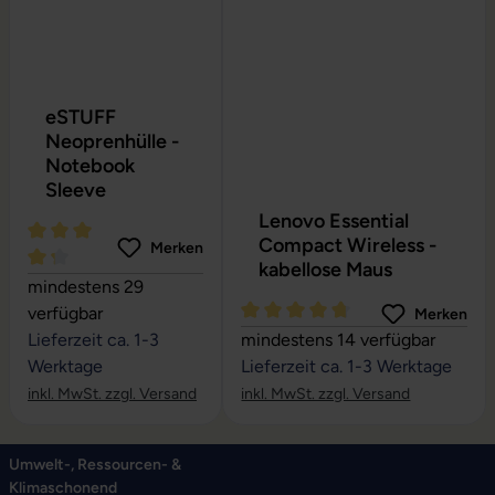
eSTUFF
Neoprenhülle -
Notebook
Sleeve
Lenovo Essential
Compact Wireless -
Merken
kabellose Maus
Durchschnittliche Bewertung von 4.24 von 5 Sternen
mindestens 29
verfügbar
Merken
Durchschnittliche Bewertung vo
Lieferzeit ca. 1-3
mindestens 14 verfügbar
Werktage
Lieferzeit ca. 1-3 Werktage
inkl. MwSt. zzgl. Versand
inkl. MwSt. zzgl. Versand
Umwelt-, Ressourcen- &
Klimaschonend