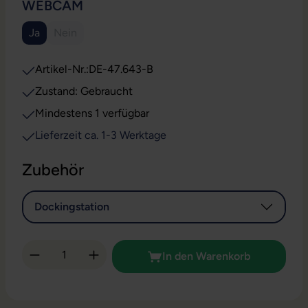
AUSWÄHLEN
WEBCAM
Ja
Nein
(Diese Option ist zurzeit nicht verfügbar.)
Artikel-Nr.:
DE-47.643-B
Zustand: Gebraucht
Mindestens 1 verfügbar
Lieferzeit ca. 1-3 Werktage
Zubehör
Dockingstation
Produkt Anzahl: Gib den gewünschten Wert 
In den Warenkorb