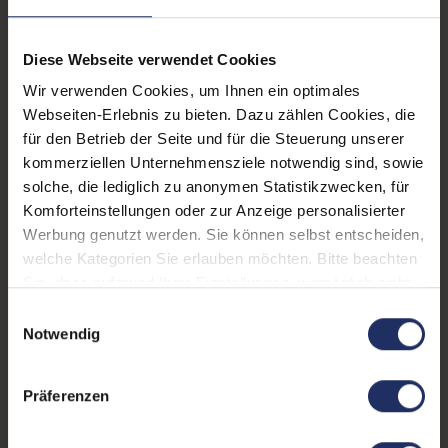
GHz
Diese Webseite verwendet Cookies
CPU Generation:
8
Wir verwenden Cookies, um Ihnen ein optimales
Prozessorkerne:
4
Webseiten-Erlebnis zu bieten. Dazu zählen Cookies, die
für den Betrieb der Seite und für die Steuerung unserer
Datenspeicher:
1 TB SSD
kommerziellen Unternehmensziele notwendig sind, sowie
Arbeitsspeicher:
16 GB DDR4
solche, die lediglich zu anonymen Statistikzwecken, für
Komforteinstellungen oder zur Anzeige personalisierter
Webcam:
Ja
Werbung genutzt werden. Sie können selbst entscheiden,
welche Kategorien Sie erlauben möchten. Bitte beachten
LTE:
Nein
Sie, dass aufgrund Ihrer Einstellungen, womöglich nicht
Fingerprintreader:
Nein
alle Funktionen der Webseite zur Verfügung stehen.
Einwilligungsauswahl
Weitere Informationen finden Sie in
Notwendig
Tastaturbeleuchtung:
Nein
unserer Datenschutzerklärung.
Betriebssystem:
Windows 11 Professional
Präferenzen
Schnittstellen:
1x Audio / Mikrofon - 3.5
mm Combo
, 1x Bluetooth
,