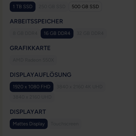
1 TB SSD
250 GB SSD
500 GB SSD
(Diese Option ist zurzeit nicht verfügbar.)
AUSWÄHLEN
ARBEITSSPEICHER
8 GB DDR4
16 GB DDR4
32 GB DDR4
(Diese Option ist zurzeit nicht verfügbar.)
(Diese Option ist zurzeit
AUSWÄHLEN
GRAFIKKARTE
AMD Radeon 550X
(Diese Option ist zurzeit nicht verfügbar.)
AUSWÄHLEN
DISPLAYAUFLÖSUNG
1920 x 1080 FHD
3840 x 2160 4K UHD
(Diese Option ist zurzeit nicht
3840 x 2160 UHD
(Diese Option ist zurzeit nicht verfügbar.)
AUSWÄHLEN
DISPLAYART
Mattes Display
Touchscreen
(Diese Option ist zurzeit nicht verfügb