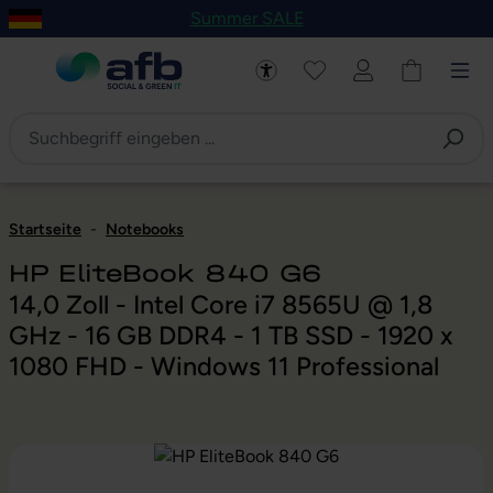
Summer SALE
um Hauptinhalt springen
Zur Navigation der B2B-Plattform springen
Startseite
-
Notebooks
HP EliteBook 840 G6
14,0 Zoll - Intel Core i7 8565U @ 1,8
GHz - 16 GB DDR4 - 1 TB SSD - 1920 x
1080 FHD - Windows 11 Professional
Bildergalerie überspringen