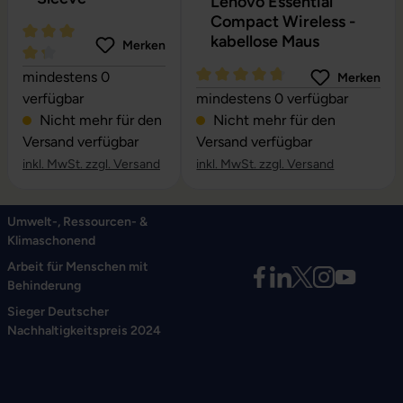
Lenovo Essential
Compact Wireless -
kabellose Maus
Merken
Durchschnittliche Bewertung von 4.24 von 5 Sternen
mindestens 0
Merken
Durchschnittliche Bewertung vo
verfügbar
mindestens 0 verfügbar
Nicht mehr für den
Nicht mehr für den
Versand verfügbar
Versand verfügbar
inkl. MwSt. zzgl. Versand
inkl. MwSt. zzgl. Versand
Umwelt-, Ressourcen- &
Klimaschonend
Arbeit für Menschen mit
Behinderung
Sieger Deutscher
Nachhaltigkeitspreis 2024