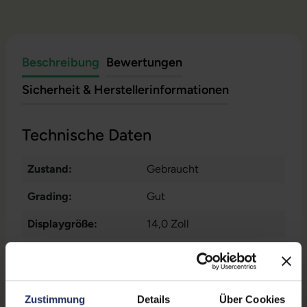
Beschreibung
Bewertungen
Sicherheit & Herstellerinformationen
Technische Daten
Zustand:
Gebraucht
Grading:
Gut
Displaygröße:
14,0 Zoll
Displayauflösung:
1920 x 1080 FHD
Displayart:
Mattes Display
Zustimmung
Details
Über Cookies
Prozessor:
Intel Core i7 8565U @ 1,8