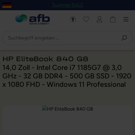
Summer SALE
um Hauptinhalt springen
Zur Navigation der B2B-Plattform springen
HP EliteBook 840 G8
14,0 Zoll - Intel Core i7 1185G7 @ 3,0
GHz - 32 GB DDR4 - 500 GB SSD - 1920
x 1080 FHD - Windows 11 Professional
Bildergalerie überspringen