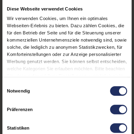
Diese Webseite verwendet Cookies
Betriebssystem:
Windows 11 Professional
Wir verwenden Cookies, um Ihnen ein optimales
Schnittstellen:
1x Audio / Mikrofon - 3.5
Webseiten-Erlebnis zu bieten. Dazu zählen Cookies, die
mm Combo
, 1x Bluetooth
,
für den Betrieb der Seite und für die Steuerung unserer
1x HDMI
Mehr anzeigen
, 1x W-LAN
, 2x
kommerziellen Unternehmensziele notwendig sind, sowie
USB 3 Typ A
, 2x USB 4
solche, die lediglich zu anonymen Statistikzwecken, für
Tastaturlayout:
Deutsch (QWERTZ) ohne
Komforteinstellungen oder zur Anzeige personalisierter
Ziffernblock
Werbung genutzt werden. Sie können selbst entscheiden,
Onboard-Grafik:
Intel® Iris Xe Graphics
welche Kategorien Sie erlauben möchten. Bitte beachten
Sie, dass aufgrund Ihrer Einstellungen, womöglich nicht
Partnerprogramm:
Nein
alle Funktionen der Webseite zur Verfügung stehen.
Einwilligungsauswahl
Weitere Informationen finden Sie in
GTIN/EAN:
4255867581056
Notwendig
unserer Datenschutzerklärung.
Maße (LxBxH):
214,6 x 323,4 x 17,9 mm
Präferenzen
Gewicht:
1,32 kg
Statistiken