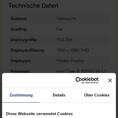
Technische Daten
Zustand:
Gebraucht
Grading:
Fair
Displaygröße:
15,6 Zoll
Displayauflösung:
1920 x 1080 FHD
Displayart:
Mattes Display
Prozessor:
Intel Core i5 10310U @ 1,7
GHz
CPU Generation:
10
Zustimmung
Details
Über Cookies
Prozessorkerne:
4
Datenspeicher:
500 GB SSD
Diese Webseite verwendet Cookies