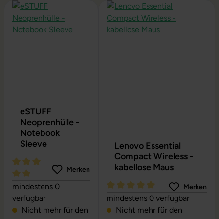
Produktgalerie überspringen
eSTUFF
Neoprenhülle -
Notebook
Sleeve
Lenovo Essential
Compact Wireless -
kabellose Maus
Merken
Durchschnittliche Bewertung von 5 von 5 Sternen
mindestens 0
Merken
Durchschnittliche Bewertung vo
verfügbar
mindestens 0 verfügbar
Nicht mehr für den
Nicht mehr für den