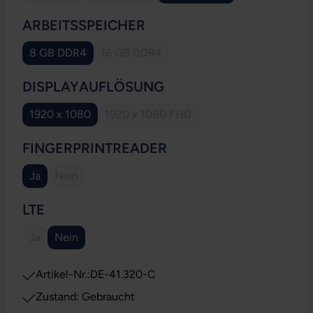
AUSWÄHLEN
ARBEITSSPEICHER
8 GB DDR4
16 GB DDR4
(Diese Option ist zurzeit nicht verfügbar.)
AUSWÄHLEN
DISPLAYAUFLÖSUNG
1920 x 1080
1920 x 1080 FHD
(Diese Option ist zurzeit nicht verfügb
AUSWÄHLEN
FINGERPRINTREADER
Ja
Nein
(Diese Option ist zurzeit nicht verfügbar.)
AUSWÄHLEN
LTE
Ja
Nein
(Diese Option ist zurzeit nicht verfügbar.)
Artikel-Nr.:
DE-41.320-C
Zustand: Gebraucht