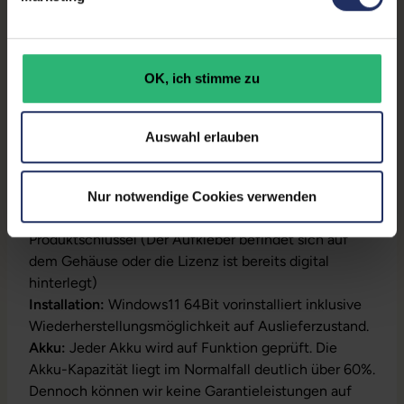
GTIN/EAN:
4255665796805
Maße (LxBxH):
233,8 x 359,7 x 19,2 mm
OK, ich stimme zu
Gewicht:
1,67 kg
Auswahl erlauben
Produktbeschreibung
Nur notwendige Cookies verwenden
Lieferumfang:
Notebook, Netzteil, Akku,
Produktschlüssel (Der Aufkleber befindet sich auf
dem Gehäuse oder die Lizenz ist bereits digital
hinterlegt)
Installation:
Windows11 64Bit vorinstalliert inklusive
Wiederherstellungsmöglichkeit auf Auslieferzustand.
Akku:
Jeder Akku wird auf Funktion geprüft. Die
Akku-Kapazität liegt im Normalfall deutlich über 60%.
Dennoch können wir keine Garantieleistungen auf