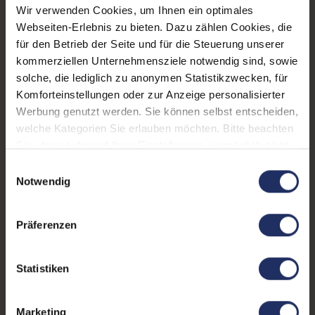
Arbeitsspeicher:
8 GB DDR4
Wir verwenden Cookies, um Ihnen ein optimales
Webseiten-Erlebnis zu bieten. Dazu zählen Cookies, die
Webcam:
Ja
für den Betrieb der Seite und für die Steuerung unserer
LTE:
Nein
kommerziellen Unternehmensziele notwendig sind, sowie
solche, die lediglich zu anonymen Statistikzwecken, für
Fingerprintreader:
Ja
Komforteinstellungen oder zur Anzeige personalisierter
Werbung genutzt werden. Sie können selbst entscheiden,
Tastaturbeleuchtung:
Ja
welche Kategorien Sie erlauben möchten. Bitte beachten
Betriebssystem:
Windows 11 Professional
Sie, dass aufgrund Ihrer Einstellungen, womöglich nicht
alle Funktionen der Webseite zur Verfügung stehen.
Einwilligungsauswahl
Schnittstellen:
1x Audio / Mikrofon - 3.5
Weitere Informationen finden Sie in
Notwendig
mm Combo
, 1x Bluetooth
,
unserer Datenschutzerklärung.
1x HDMI
Mehr anzeigen
, 1x W-LAN
, 2x
USB 3 Typ C
, 2x USB 3.1
Präferenzen
Tastaturlayout:
Deutsch (QWERTZ) mit
Typ-A
Ziffernblock
Statistiken
Onboard-Grafik:
Intel® UHD Graphics
Partnerprogramm:
Ja
Marketing