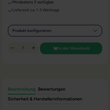
Mindestens 3 verfügbar
Lieferzeit ca. 1-3 Werktage
Produkt konfigurieren
Produkt Anzahl: Gib den gewünschten Wert 
In den Warenkorb
Beschreibung
Bewertungen
Sicherheit & Herstellerinformationen