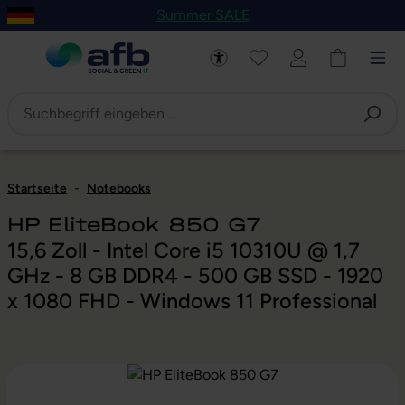
Summer SALE
um Hauptinhalt springen
Zur Navigation der B2B-Plattform springen
Startseite
-
Notebooks
HP EliteBook 850 G7
15,6 Zoll - Intel Core i5 10310U @ 1,7
GHz - 8 GB DDR4 - 500 GB SSD - 1920
x 1080 FHD - Windows 11 Professional
Bildergalerie überspringen