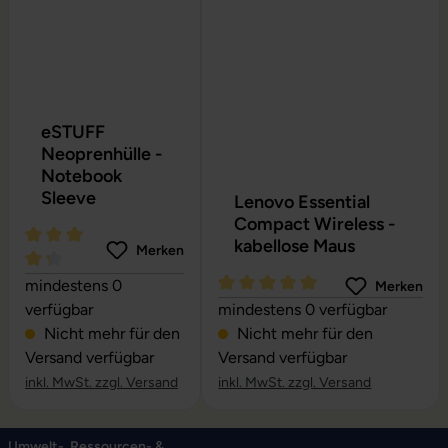
eSTUFF
Neoprenhülle -
Notebook
Sleeve
Lenovo Essential
Compact Wireless -
kabellose Maus
Merken
Durchschnittliche Bewertung von 4.24 von 5 Sternen
mindestens 0
Merken
Durchschnittliche Bewertung vo
verfügbar
mindestens 0 verfügbar
Nicht mehr für den
Nicht mehr für den
Versand verfügbar
Versand verfügbar
inkl. MwSt. zzgl. Versand
inkl. MwSt. zzgl. Versand
Umwelt-, Ressourcen- &