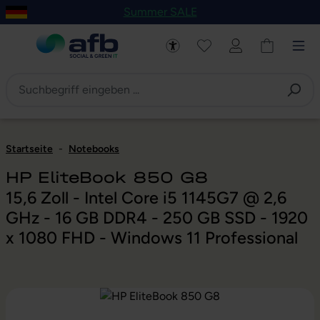
Summer SALE
um Hauptinhalt springen
Zur Navigation der B2B-Plattform springen
Startseite
-
Notebooks
HP EliteBook 850 G8
15,6 Zoll - Intel Core i5 1145G7 @ 2,6
GHz - 16 GB DDR4 - 250 GB SSD - 1920
x 1080 FHD - Windows 11 Professional
Bildergalerie überspringen