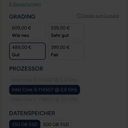
Durchschnittliche Bewertung von 4.75 von 5 Sternen
8 Bewertungen
AUSWÄHLEN
GRADING
Details zum Zustand
609,00 €
539,00 €
Wie neu
Sehr gut
489,00 €
399,00 €
Gut
Fair
AUSWÄHLEN
PROZESSOR
Intel Core i5 1135G7 @ 2,4 GHz
(Diese Option ist zurzeit nicht verfügbar.)
Intel Core i5 1145G7 @ 2,6 GHz
Intel Core i7 1185G7 @ 3,0 GHz
(Diese Option ist zurzeit nicht verfügbar.)
AUSWÄHLEN
DATENSPEICHER
250 GB SSD
500 GB SSD