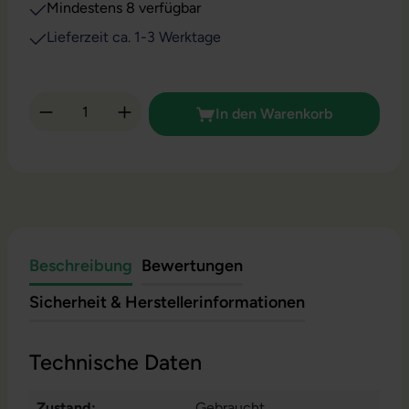
Mindestens 8 verfügbar
Lieferzeit ca. 1-3 Werktage
Produkt Anzahl: Gib den gewünschten Wert 
In den Warenkorb
Beschreibung
Bewertungen
Sicherheit & Herstellerinformationen
Technische Daten
Zustand:
Gebraucht