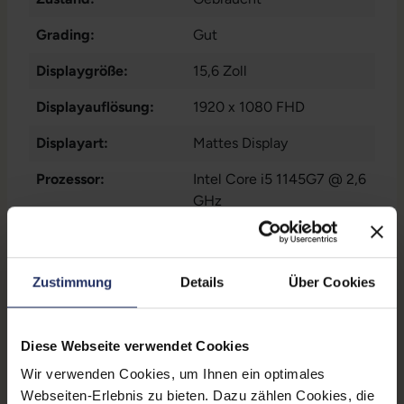
Grading:
Gut
Displaygröße:
15,6 Zoll
Displayauflösung:
1920 x 1080 FHD
Displayart:
Mattes Display
Prozessor:
Intel Core i5 1145G7 @ 2,6
GHz
CPU Generation:
11
Prozessorkerne:
4
Zustimmung
Details
Über Cookies
Datenspeicher:
250 GB SSD
Arbeitsspeicher:
16 GB DDR4
Diese Webseite verwendet Cookies
Wir verwenden Cookies, um Ihnen ein optimales
Webcam:
Ja
Webseiten-Erlebnis zu bieten. Dazu zählen Cookies, die