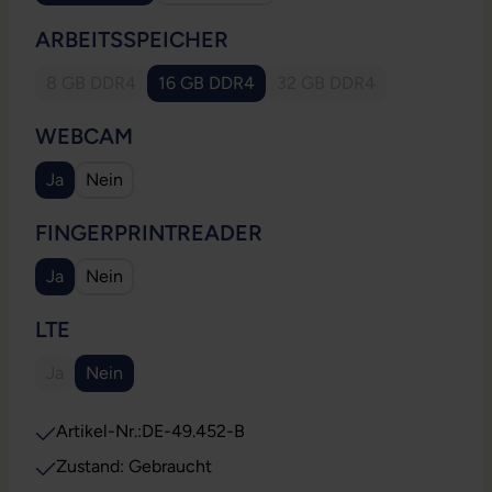
AUSWÄHLEN
ARBEITSSPEICHER
8 GB DDR4
16 GB DDR4
32 GB DDR4
(Diese Option ist zurzeit nicht verfügbar.)
(Diese Option ist zurzeit
AUSWÄHLEN
WEBCAM
Ja
Nein
AUSWÄHLEN
FINGERPRINTREADER
Ja
Nein
AUSWÄHLEN
LTE
Ja
Nein
(Diese Option ist zurzeit nicht verfügbar.)
Artikel-Nr.:
DE-49.452-B
Zustand: Gebraucht