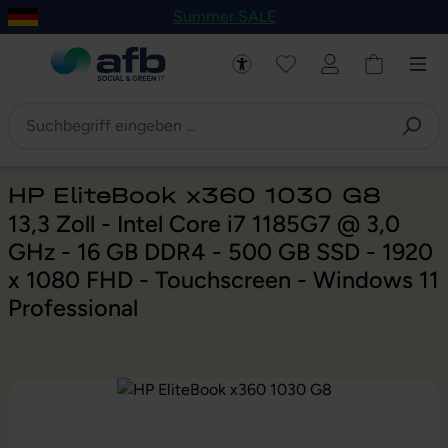
Summer SALE
um Hauptinhalt springen
Zur Navigation der B2B-Plattform springen
HP EliteBook x360 1030 G8
13,3 Zoll - Intel Core i7 1185G7 @ 3,0
GHz - 16 GB DDR4 - 500 GB SSD - 1920
x 1080 FHD - Touchscreen - Windows 11
Professional
Bildergalerie überspringen