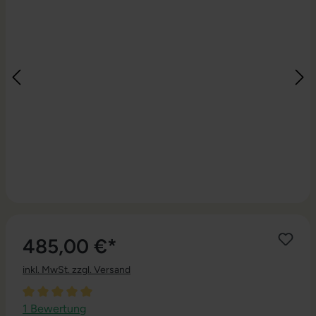
485,00 €*
inkl. MwSt. zzgl. Versand
Durchschnittliche Bewertung von 5 von 5 Sternen
1 Bewertung