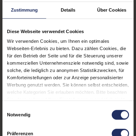
Arbeitsspeicher:
16 GB DDR4
Zustimmung
Details
Über Cookies
Betriebssystem:
Windows 11 Professional
Webcam:
Ja
Diese Webseite verwendet Cookies
Tastaturbeleuchtung:
Ja
Wir verwenden Cookies, um Ihnen ein optimales
Webseiten-Erlebnis zu bieten. Dazu zählen Cookies, die
Schnittstellen:
1x Audio / Mikrofon - 3.5
für den Betrieb der Seite und für die Steuerung unserer
mm Combo
, 1x Bluetooth
,
kommerziellen Unternehmensziele notwendig sind, sowie
1x HDMI
Mehr anzeigen
, 1x W-LAN
, 2x
solche, die lediglich zu anonymen Statistikzwecken, für
USB 3 Typ A
, 2x USB 4
LTE:
Ja
Komforteinstellungen oder zur Anzeige personalisierter
Werbung genutzt werden. Sie können selbst entscheiden,
Tastaturlayout:
Deutsch (QWERTZ) ohne
welche Kategorien Sie erlauben möchten. Bitte beachten
Ziffernblock
Sie, dass aufgrund Ihrer Einstellungen, womöglich nicht
alle Funktionen der Webseite zur Verfügung stehen.
Onboard-Grafik:
Intel® Iris Xe Graphics
Einwilligungsauswahl
Weitere Informationen finden Sie in
Notwendig
Fingerprintreader:
Ja
unserer Datenschutzerklärung.
Partnerprogramm:
Nein
Präferenzen