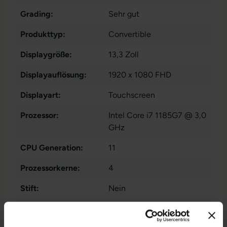
Grading:
Sehr gut
Produkttyp:
Convertible
Displaygröße:
13,3 Zoll
Displayauflösung:
1920 x 1080 FHD
Displayart:
Touchscreen
Prozessor:
Intel Core i7 1185G7 @ 3,0
GHz
CPU Generation:
11
Prozessorkerne:
4
Stift:
Nein
Datenspeicher:
500 GB SSD