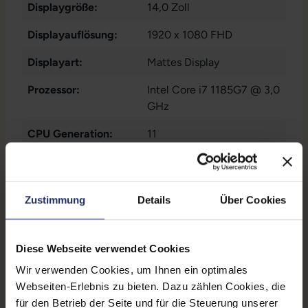
Displaygröße:
14,0 Zoll
Displayauflösung:
1920 x 1080 FHD
Displayart:
Mattes Display
Prozessor:
Intel Core i7 1185G7 @ 3,0
GHz
CPU Generation:
11
Prozessorkerne:
4
Datenspeicher:
1 TB SSD
Zustimmung
Details
Über Cookies
Arbeitsspeicher:
16 GB DDR4
Webcam:
Ja
Diese Webseite verwendet Cookies
Wir verwenden Cookies, um Ihnen ein optimales
LTE:
Ja
Webseiten-Erlebnis zu bieten. Dazu zählen Cookies, die
Fingerprintreader:
Ja
für den Betrieb der Seite und für die Steuerung unserer