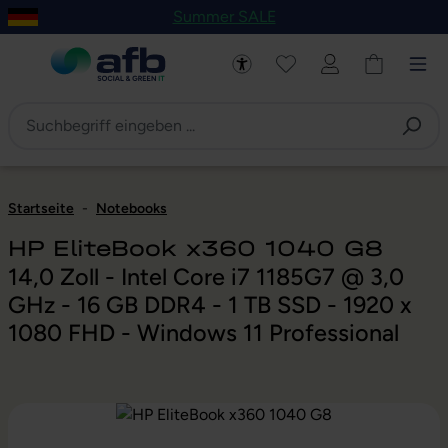
Summer SALE
um Hauptinhalt springen
Zur Navigation der B2B-Plattform springen
Startseite
-
Notebooks
HP EliteBook x360 1040 G8
14,0 Zoll - Intel Core i7 1185G7 @ 3,0
GHz - 16 GB DDR4 - 1 TB SSD - 1920 x
1080 FHD - Windows 11 Professional
Bildergalerie überspringen