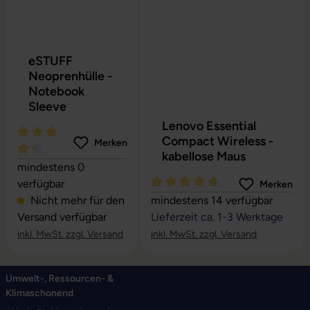
eSTUFF
Neoprenhülle -
Notebook
Sleeve
Lenovo Essential
Compact Wireless -
Merken
kabellose Maus
Durchschnittliche Bewertung von 4.24 von 5 Sternen
mindestens 0
verfügbar
Merken
Durchschnittliche Bewertung vo
Nicht mehr für den
mindestens 14 verfügbar
Versand verfügbar
Lieferzeit ca. 1-3 Werktage
inkl. MwSt. zzgl. Versand
inkl. MwSt. zzgl. Versand
Umwelt-, Ressourcen- &
Klimaschonend