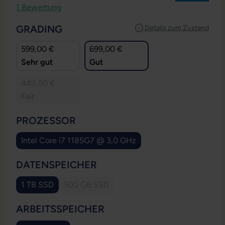
Durchschnittliche Bewertung von 5 von 5 Sternen
1 Bewertung
AUSWÄHLEN
GRADING
Details zum Zustand
599,00 €
699,00 €
Sehr gut
Gut
449,00 €
Fair
AUSWÄHLEN
PROZESSOR
Intel Core i7 1185G7 @ 3,0 GHz
AUSWÄHLEN
DATENSPEICHER
1 TB SSD
500 GB SSD
(Diese Option ist zurzeit nicht verfügbar.)
AUSWÄHLEN
ARBEITSSPEICHER