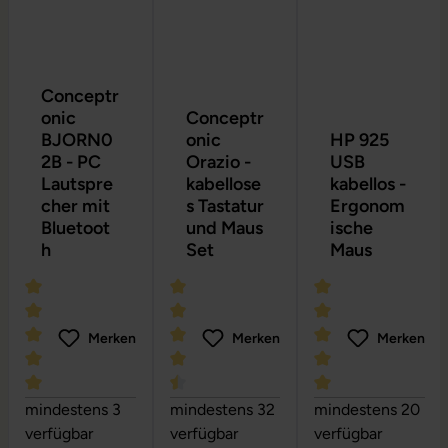
Conceptr
onic
Conceptr
BJORN0
onic
HP 925
2B - PC
Orazio -
USB
Lautspre
kabellose
kabellos -
cher mit
s Tastatur
Ergonom
Bluetoot
und Maus
ische
h
Set
Maus
Merken
Merken
Merken
Durchschnittliche Bewertung von 5 von 5 Sternen
Durchschnittliche Bewertung von 4.6 
Durchschnittliche
mindestens 3
mindestens 32
mindestens 20
verfügbar
verfügbar
verfügbar