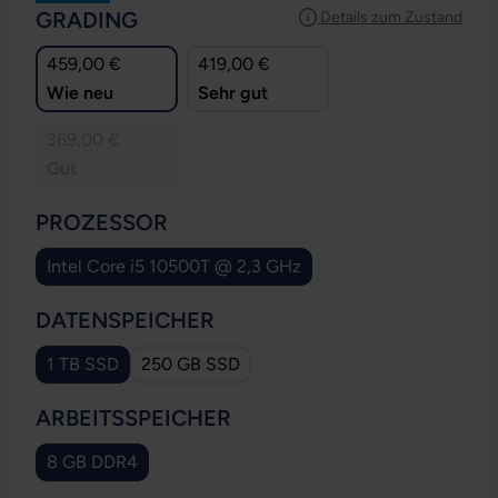
AUSWÄHLEN
GRADING
Details zum Zustand
459,00 €
419,00 €
Wie neu
Sehr gut
369,00 €
Gut
AUSWÄHLEN
PROZESSOR
Intel Core i5 10500T @ 2,3 GHz
AUSWÄHLEN
DATENSPEICHER
1 TB SSD
250 GB SSD
AUSWÄHLEN
ARBEITSSPEICHER
8 GB DDR4