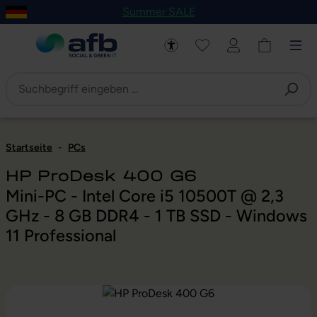
Summer SALE
um Hauptinhalt springen
Zur Navigation der B2B-Plattform springen
Startseite
-
PCs
HP ProDesk 400 G6
Mini-PC - Intel Core i5 10500T @ 2,3
GHz - 8 GB DDR4 - 1 TB SSD - Windows
11 Professional
Bildergalerie überspringen