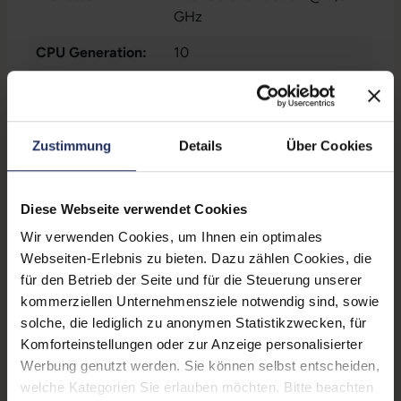
GHz
CPU Generation:
10
Prozessorkerne:
6
Onboard-Grafik:
Intel® UHD Graphics 630
Zustimmung
Details
Über Cookies
Datenspeicher:
1 TB SSD
Arbeitsspeicher:
8 GB DDR4
Diese Webseite verwendet Cookies
WLAN:
Nein
Wir verwenden Cookies, um Ihnen ein optimales
Webseiten-Erlebnis zu bieten. Dazu zählen Cookies, die
Betriebssystem:
Windows 11 Professional
für den Betrieb der Seite und für die Steuerung unserer
kommerziellen Unternehmensziele notwendig sind, sowie
Schnittstellen:
1x Audio / Mikrofon - 3.5 mm
solche, die lediglich zu anonymen Statistikzwecken, für
Combo
, 1x HDMI
, 1x LAN RJ-
Komforteinstellungen oder zur Anzeige personalisierter
45
Mehr anzeigen
, 1x USB 3 Typ C
, 2x
Werbung genutzt werden. Sie können selbst entscheiden,
DisplayPort
, 2x USB 2 Typ A
,
Partnerprogramm:
Ja
welche Kategorien Sie erlauben möchten. Bitte beachten
4x USB 3 Typ A