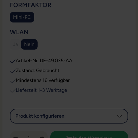
AUSWÄHLEN
FORMFAKTOR
Mini-PC
AUSWÄHLEN
WLAN
Ja
Nein
(Diese Option ist zurzeit nicht verfügbar.)
Artikel-Nr.:
DE-49.035-AA
Zustand: Gebraucht
Mindestens 16 verfügbar
Lieferzeit 1-3 Werktage
Produkt konfigurieren
Produkt Anzahl: Gib den gewünschten Wert 