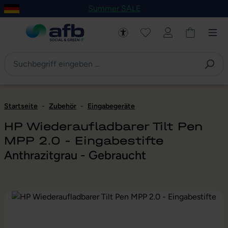
Summer SALE
um Hauptinhalt springen
Zur Navigation der B2B-Plattform springen
Startseite
-
Zubehör
-
Eingabegeräte
HP Wiederaufladbarer Tilt Pen
MPP 2.0 - Eingabestifte
Anthrazitgrau - Gebraucht
Bildergalerie überspringen