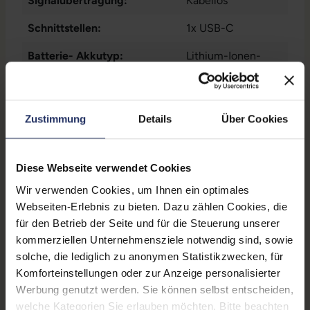
Signalübertragung:
Kabellos
Schnittstellen:
1x USB-C
Batterie- Akkutyp:
Lithium-Ionen-
Akku
Funktionstasten:
2
Zustimmung
Details
Über Cookies
Farbe:
Anthrazitgrau
Partnerprogramm:
Nein
Diese Webseite verwendet Cookies
Besondere Merkmale:
Magnetisch
,
Wir verwenden Cookies, um Ihnen ein optimales
auswechselbare
Webseiten-Erlebnis zu bieten. Dazu zählen Cookies, die
Spitze
für den Betrieb der Seite und für die Steuerung unserer
kommerziellen Unternehmensziele notwendig sind, sowie
Zustand:
Gebraucht
solche, die lediglich zu anonymen Statistikzwecken, für
Max. Laufzeit laut Hersteller:
Bis zu 30 Tage
Komforteinstellungen oder zur Anzeige personalisierter
Werbung genutzt werden. Sie können selbst entscheiden,
GTIN/EAN:
0194850725500
welche Kategorien Sie erlauben möchten. Bitte beachten