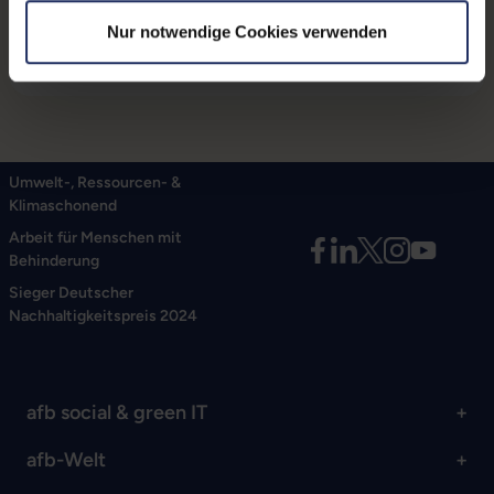
Magnetische Haftung
Nur notwendige Cookies verwenden
Umwelt-, Ressourcen- &
Klimaschonend
Arbeit für Menschen mit
Behinderung
Sieger Deutscher
Nachhaltigkeitspreis 2024
afb social & green IT
afb-Welt