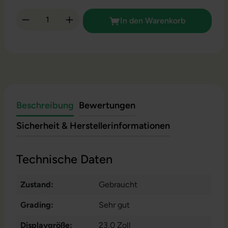
Produkt Anzahl: Gib den gewünschten Wert 
In den Warenkorb
Beschreibung
Bewertungen
Sicherheit & Herstellerinformationen
Technische Daten
Zustand:
Gebraucht
Grading:
Sehr gut
Displaygröße:
23,0 Zoll