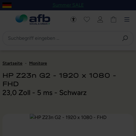
Summer SALE
um Hauptinhalt springen
Zur Navigation der B2B-Plattform springen
Startseite
-
Monitore
HP Z23n G2 - 1920 x 1080 -
FHD
23,0 Zoll - 5 ms - Schwarz
Bildergalerie überspringen