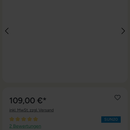
109,00 €*
inkl. MwSt. zzgl. Versand
SUN20
Durchschnittliche Bewertung von 5 von 5 Sternen
2 Bewertungen