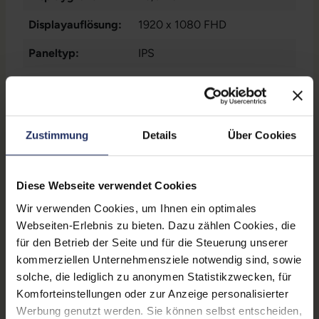
Displayauflösung:
1920 x 1080 FHD
Paneltyp:
IPS
Pixelabstand:
0,263 mm
Helligkeit:
250 cd/m²
Zustimmung
Details
Über Cookies
Seitenverhältnis:
16:9
Reaktionszeit:
5 ms
Diese Webseite verwendet Cookies
Kontrast:
1000:1
Wir verwenden Cookies, um Ihnen ein optimales
Blickwinkel:
178°/178°
Webseiten-Erlebnis zu bieten. Dazu zählen Cookies, die
für den Betrieb der Seite und für die Steuerung unserer
Ergonomie:
Höhenverstellbar
, Neigbar
,
kommerziellen Unternehmensziele notwendig sind, sowie
Pivot-Funktion
, Schwenkbar
solche, die lediglich zu anonymen Statistikzwecken, für
Komforteinstellungen oder zur Anzeige personalisierter
Schnittstellen:
1x DisplayPort
, 1x HDMI
, 1x
Werbung genutzt werden. Sie können selbst entscheiden,
VGA
, 2x USB 3 Typ A