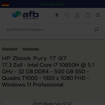
Summer SALE
um Hauptinhalt springen
Zur Navigation der B2B-Plattform springen
Startseite
-
Notebooks
HP Zbook Fury 17 G7
17,3 Zoll - Intel Core i7 10850H @ 5,1
GHz - 32 GB DDR4 - 500 GB SSD -
Quadro T1000 - 1920 x 1080 FHD -
Windows 11 Professional
Bildergalerie überspringen