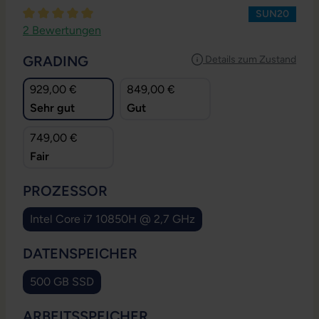
SUN20
Durchschnittliche Bewertung von 5 von 5 Sternen
2 Bewertungen
AUSWÄHLEN
GRADING
Details zum Zustand
929,00 €
849,00 €
Sehr gut
Gut
749,00 €
Fair
AUSWÄHLEN
PROZESSOR
Intel Core i7 10850H @ 2,7 GHz
AUSWÄHLEN
DATENSPEICHER
500 GB SSD
AUSWÄHLEN
ARBEITSSPEICHER