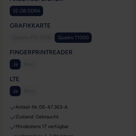
32 GB DDR4
AUSWÄHLEN
GRAFIKKARTE
Quadro RTX 3000
Quadro T1000
(Diese Option ist zurzeit nicht verfügbar.)
AUSWÄHLEN
FINGERPRINTREADER
Ja
Nein
(Diese Option ist zurzeit nicht verfügbar.)
AUSWÄHLEN
LTE
Ja
Nein
(Diese Option ist zurzeit nicht verfügbar.)
Artikel-Nr.:
DE-47.363-A
Zustand: Gebraucht
Mindestens 17 verfügbar