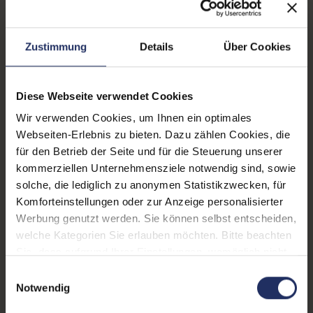
Produkttyp:
Workstation
Displaygröße:
17,3 Zoll
Zustimmung
Details
Über Cookies
Displayauflösung:
1920 x 1080 FHD
Displayart:
Mattes Display
Diese Webseite verwendet Cookies
Wir verwenden Cookies, um Ihnen ein optimales
Prozessor:
Intel Core i7 10850H @
Webseiten-Erlebnis zu bieten. Dazu zählen Cookies, die
5,1 GHz
für den Betrieb der Seite und für die Steuerung unserer
CPU Generation:
10
kommerziellen Unternehmensziele notwendig sind, sowie
solche, die lediglich zu anonymen Statistikzwecken, für
Prozessorkerne:
6
Komforteinstellungen oder zur Anzeige personalisierter
Werbung genutzt werden. Sie können selbst entscheiden,
Datenspeicher:
500 GB SSD
welche Kategorien Sie erlauben möchten. Bitte beachten
Arbeitsspeicher:
32 GB DDR4
Sie, dass aufgrund Ihrer Einstellungen, womöglich nicht
alle Funktionen der Webseite zur Verfügung stehen.
Einwilligungsauswahl
Grafikkarte:
Quadro T1000
Weitere Informationen finden Sie in
Notwendig
unserer Datenschutzerklärung.
Grafikkartenspeicher:
4 GB GDDR5