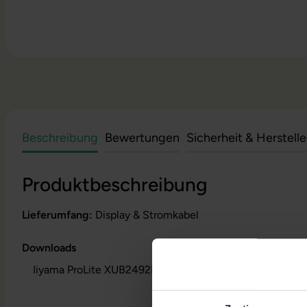
Beschreibung
Bewertungen
Sicherheit & Herstell
Produktbeschreibung
Lieferumfang:
Display & Stromkabel
Downloads
Iiyama ProLite XUB2492HSU - Datenblatt (pdf)