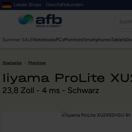
Lokale Shops
Geschäftskunden
Hauptinhalt springen
ur Suche springen
Zur Hauptnavigation springen
Zur Navigation der B2B-Plattform springen
Summer SALE
Notebooks
PCs
Monitore
Smartphones
Tablets
Dr
Startseite
-
Monitore
Iiyama ProLite X
23,8 Zoll - 4 ms - Schwarz
Bildergalerie überspringen