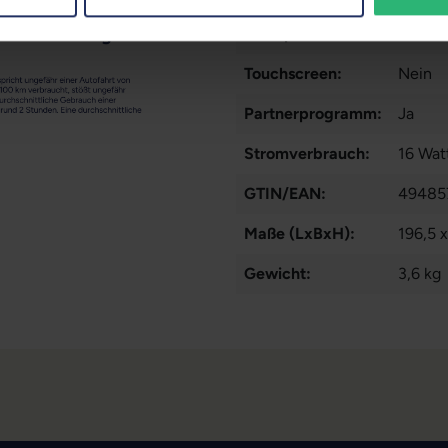
Lautsprecher:
Ja
Touchscreen:
Nein
Partnerprogramm:
Ja
Stromverbrauch:
16 Wat
GTIN/EAN:
49485
Maße (LxBxH):
196,5 
Gewicht:
3,6 kg