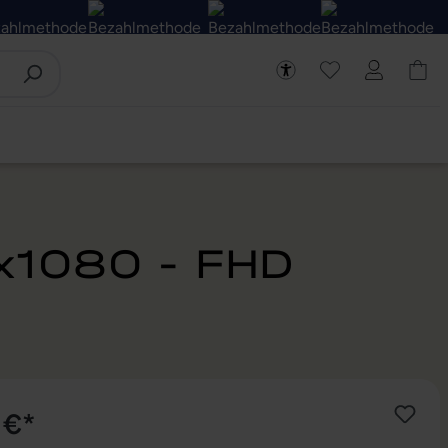
x1080 - FHD
 €*