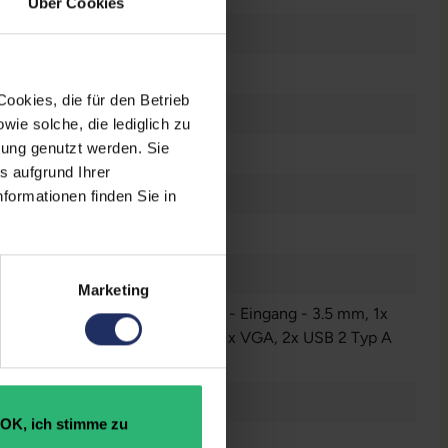
Über Cookies
 mm
ookies, die für den Betrieb
d/m²
ie solche, die lediglich zu
bung genutzt werden. Sie
s aufgrund Ihrer
formationen finden Sie in
78°
r
Marketing
io - Ausgang - 3.5 mm
, 1x Audio - Eingang - 3.5 mm
, 1x
yPort
, 1x HDMI
, 1x USB 2 Typ B
, 1x VGA
, 2x USB 2 Typ A
nzeigen
rz
OK, ich stimme zu