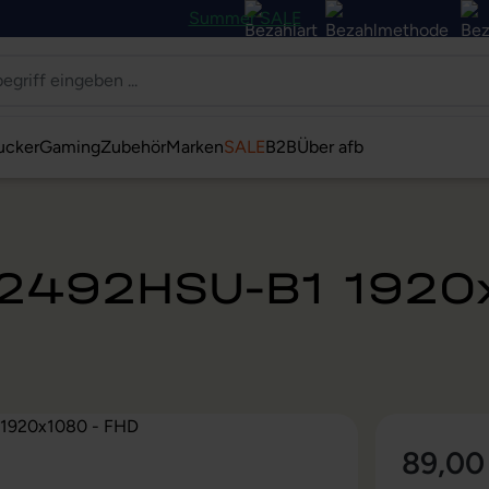
Summer SALE
ucker
Gaming
Zubehör
Marken
SALE
B2B
Über afb
U2492HSU-B1 1920
89,00