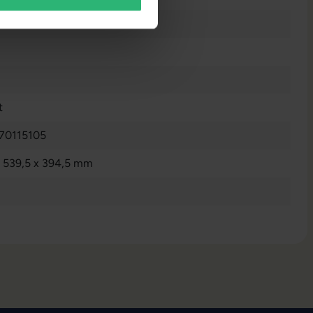
t
70115105
x 539,5 x 394,5 mm