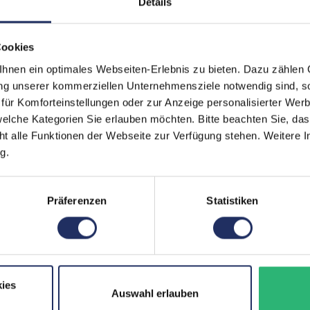
Details
Paneltyp:
IPS
Cookies
Pixelabstand:
0,274
nen ein optimales Webseiten-Erlebnis zu bieten. Dazu zählen C
Helligkeit:
250 c
ung unserer kommerziellen Unternehmensziele notwendig sind, sow
ür Komforteinstellungen oder zur Anzeige personalisierter Wer
Reaktionszeit:
4 ms
elche Kategorien Sie erlauben möchten. Bitte beachten Sie, das
Kontrast:
1000:1
ht alle Funktionen der Webseite zur Verfügung stehen. Weitere In
g.
Blickwinkel:
178°/1
Ergonomie:
Neigba
Präferenzen
Statistiken
Schnittstellen:
1x Aud
Displa
Mehr a
Farbe:
Schwa
ies
Auswahl erlauben
Webcam:
Nein