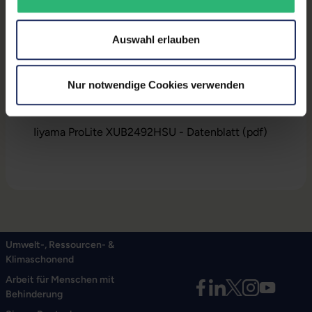
Auswahl erlauben
Produktbeschreibung
Lieferumfang:
Display & Stromkabel
Nur notwendige Cookies verwenden
Downloads
Iiyama ProLite XUB2492HSU - Datenblatt (pdf)
Umwelt-, Ressourcen- &
Klimaschonend
Arbeit für Menschen mit
Behinderung