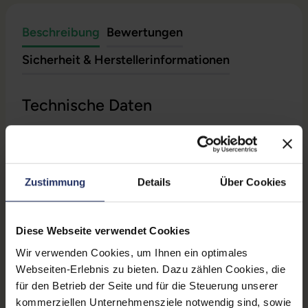
Beschreibung
Bewertungen
Sicherheit & Herstellerinformationen
Technische Daten
Grading:
Gut
Displaygröße:
23,8 Zoll
Zustimmung
Details
Über Cookies
Displayauflösung:
1920 x 1080 FHD
Paneltyp:
IPS
Diese Webseite verwendet Cookies
Pixelabstand:
0,274 mm
Wir verwenden Cookies, um Ihnen ein optimales
Webseiten-Erlebnis zu bieten. Dazu zählen Cookies, die
Helligkeit:
250 cd/m²
für den Betrieb der Seite und für die Steuerung unserer
kommerziellen Unternehmensziele notwendig sind, sowie
Reaktionszeit:
4 ms