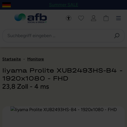
Summer SALE
um Hauptinhalt springen
Zur Navigation der B2B-Plattform springen
Startseite
-
Monitore
Iiyama Prolite XUB2493HS-B4 -
1920x1080 - FHD
23,8 Zoll - 4 ms
Bildergalerie überspringen