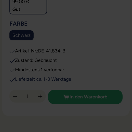
99,00 €
Gut
AUSWÄHLEN
FARBE
Schwarz
Artikel-Nr.:
DE-41.834-B
Zustand: Gebraucht
Mindestens 1 verfügbar
Lieferzeit ca. 1-3 Werktage
Produkt Anzahl: Gib den gewünschten Wert 
In den Warenkorb