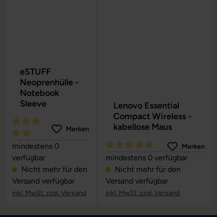
eSTUFF
Neoprenhülle -
Notebook
Sleeve
Lenovo Essential
Compact Wireless -
kabellose Maus
Merken
Durchschnittliche Bewertung von 5 von 5 Sternen
mindestens 0
Merken
Durchschnittliche Bewertung vo
verfügbar
mindestens 0 verfügbar
Nicht mehr für den
Nicht mehr für den
Versand verfügbar
Versand verfügbar
inkl. MwSt. zzgl. Versand
inkl. MwSt. zzgl. Versand