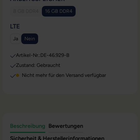
8 GB DDR4
16 GB DDR4
(Diese Option ist zurzeit nicht verfügbar.)
(Diese Option ist zurzeit nicht verfügbar.)
AUSWÄHLEN
LTE
Ja
Nein
(Diese Option ist zurzeit nicht verfügbar.)
Artikel-Nr.:
DE-46.929-B
Zustand: Gebraucht
Nicht mehr für den Versand verfügbar
Beschreibung
Bewertungen
Sicherheit & Herstellerinformationen