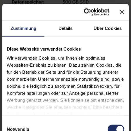
Datenspeicher:
500 GB SSD
Arbeitsspeicher:
16 GB DDR4
Webcam:
Ja
Zustimmung
Details
Über Cookies
LTE:
Nein
Fingerprintreader:
Ja
Diese Webseite verwendet Cookies
Wir verwenden Cookies, um Ihnen ein optimales
Tastaturbeleuchtung:
Ja
Webseiten-Erlebnis zu bieten. Dazu zählen Cookies, die
Betriebssystem:
Windows 11 Professional
für den Betrieb der Seite und für die Steuerung unserer
kommerziellen Unternehmensziele notwendig sind, sowie
Schnittstellen:
1x Audio / Mikrofon - 3.5
solche, die lediglich zu anonymen Statistikzwecken, für
mm Combo
, 1x Bluetooth
,
Komforteinstellungen oder zur Anzeige personalisierter
1x
Mehr anzeigen
Werbung genutzt werden. Sie können selbst entscheiden,
Dockingstationanschluss
,
welche Kategorien Sie erlauben möchten. Bitte beachten
Tastaturlayout:
Deutsch (QWERTZ) mit
1x HDMI
, 1x LAN RJ-45
, 1x
Sie, dass aufgrund Ihrer Einstellungen, womöglich nicht
Ziffernblock
SD-Kartenleser
, 1x W-LAN
,
alle Funktionen der Webseite zur Verfügung stehen.
Einwilligungsauswahl
2x USB 3 Typ A
, 2x USB 3
Onboard-Grafik:
Intel® UHD Graphics
Weitere Informationen finden Sie in
Notwendig