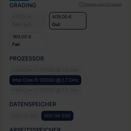
AUSWÄHLEN
GRADING
Details zum Zustand
479,00 €
409,00 €
Sehr gut
Gut
369,00 €
Fair
AUSWÄHLEN
PROZESSOR
Intel Core i5 10210U @ 1,6 GHz
(Diese Option ist zurzeit nicht verfügbar.)
Intel Core i5 10310U @ 1,7 GHz
(Diese Option ist zurzeit nicht verfügbar.)
Intel Core i7 10510U @ 1,8 GHz
(Diese Option ist zurzeit nicht verfügbar.)
AUSWÄHLEN
DATENSPEICHER
250 GB SSD
500 GB SSD
(Diese Option ist zurzeit nicht verfügbar.)
(Diese Option ist zurzeit nicht verfügbar.
AUSWÄHLEN
ARBEITSSPEICHER