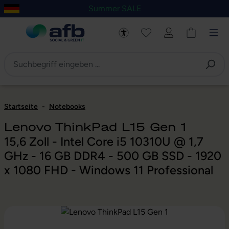
Summer SALE
um Hauptinhalt springen
Zur Navigation der B2B-Plattform springen
Startseite
-
Notebooks
Lenovo ThinkPad L15 Gen 1
15,6 Zoll - Intel Core i5 10310U @ 1,7
GHz - 16 GB DDR4 - 500 GB SSD - 1920
x 1080 FHD - Windows 11 Professional
Bildergalerie überspringen