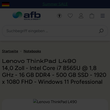
Summer SALE
um Hauptinhalt springen
Zur Navigation der B2B-Plattform springen
Startseite
-
Notebooks
Lenovo ThinkPad L490
14,0 Zoll - Intel Core i7 8565U @ 1,8
GHz - 16 GB DDR4 - 500 GB SSD - 1920
x 1080 FHD - Windows 11 Professional
Bildergalerie überspringen