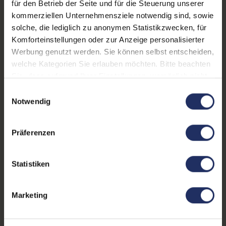
für den Betrieb der Seite und für die Steuerung unserer
kommerziellen Unternehmensziele notwendig sind, sowie
Displayauflösung:
1920 x 1080 FHD
solche, die lediglich zu anonymen Statistikzwecken, für
Prozessor:
Intel Core i7 8565U @ 1,8
Komforteinstellungen oder zur Anzeige personalisierter
GHz
Werbung genutzt werden. Sie können selbst entscheiden,
welche Kategorien Sie erlauben möchten. Bitte beachten
CPU Generation:
8
Sie, dass aufgrund Ihrer Einstellungen, womöglich nicht
alle Funktionen der Webseite zur Verfügung stehen.
Prozessorkerne:
4
Einwilligungsauswahl
Weitere Informationen finden Sie in
Notwendig
Datenspeicher:
500 GB SSD
unserer Datenschutzerklärung.
Arbeitsspeicher:
16 GB DDR4
Präferenzen
Webcam:
Ja
Statistiken
LTE:
Nein
Fingerprintreader:
Nein
Marketing
Tastaturbeleuchtung:
Nein