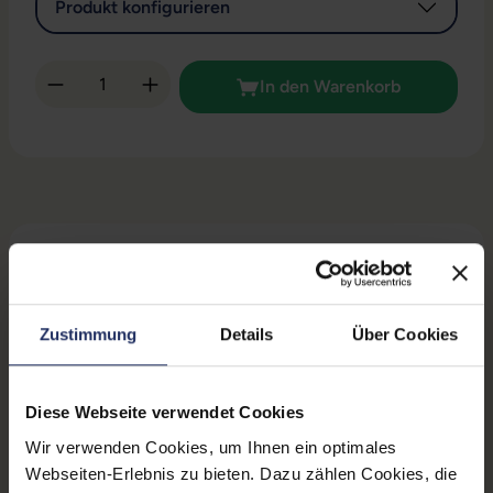
Produkt konfigurieren
Produkt Anzahl: Gib den gewünschten Wert 
In den Warenkorb
Beschreibung
Bewertungen
Sicherheit & Herstellerinformationen
Zustimmung
Details
Über Cookies
Technische Daten
Diese Webseite verwendet Cookies
Grading:
Fair
Wir verwenden Cookies, um Ihnen ein optimales
Webseiten-Erlebnis zu bieten. Dazu zählen Cookies, die
Displaygröße:
14,0 Zoll