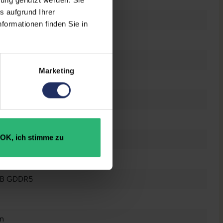
s aufgrund Ihrer
0 x 1080 FHD
formationen finden Sie in
tes Display
el Core i7 10510U @ 1,8 GHz
Marketing
0 GB SSD
OK, ich stimme zu
 GB DDR4
dro P520
GB GDDR5
n