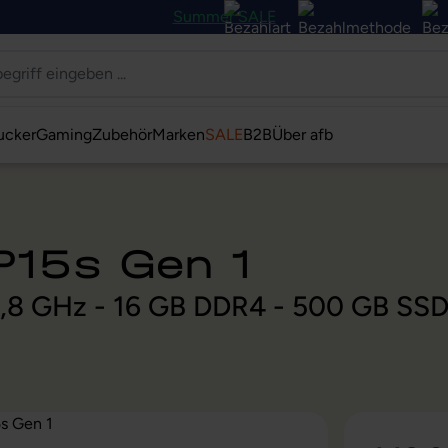
Summer SALE
ucker
Gaming
Zubehör
Marken
SALE
B2B
Über afb
P15s Gen 1
@ 1,8 GHz - 16 GB DDR4 - 500 GB SS