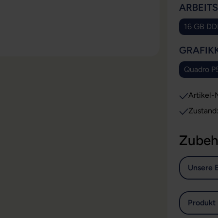
ARBEIT
16 GB D
GRAFIK
Quadro P
Artikel-N
Zustand
Zubeh
Unsere 
Produkt 