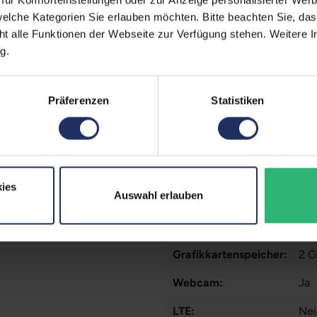
ufzeiten übernehmen.
elche Kategorien Sie erlauben möchten. Bitte beachten Sie, das
Displayauflösung:
192
ht alle Funktionen der Webseite zur Verfügung stehen. Weitere In
g.
Displayart:
Mat
Prozessor:
Int
Präferenzen
Statistiken
CPU Generation:
10
Prozessorkerne:
4
Datenspeicher:
50
ies
Auswahl erlauben
Arbeitsspeicher:
16
Grafikkarte:
Qua
Grafikkartenspeicher:
2 
Webcam:
Ja
LTE:
Nei