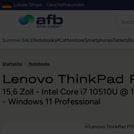
Lokale Shops
Geschäftskunden
Hauptinhalt springen
ur Suche springen
Zur Hauptnavigation springen
Zur Navigation der B2B-Plattform springen
Summer SALE
Notebooks
PCs
Monitore
Smartphones
Tablets
Dr
Startseite
-
Notebooks
Lenovo ThinkPad 
15,6 Zoll - Intel Core i7 10510U 
- Windows 11 Professional
Bildergalerie überspringen