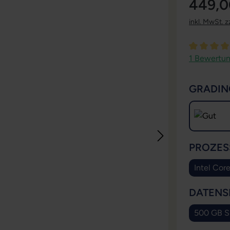
449,0
inkl. MwSt. z
Durchschni
1 Bewertu
GRADIN
PROZES
Intel Cor
DATENS
500 GB 