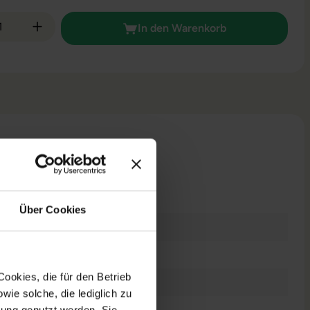
 Anzahl: Gib den gewünschten Wert ein od
In den Warenkorb
n
Über Cookies
raucht
t
ookies, die für den Betrieb
kstation
ie solche, die lediglich zu
6 Zoll
bung genutzt werden. Sie