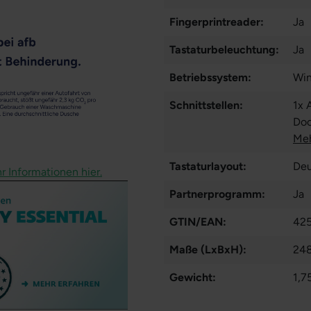
Fingerprintreader:
Ja
Tastaturbeleuchtung:
Ja
Betriebssystem:
Win
Schnittstellen:
1x 
Doc
Thu
Meh
Tastaturlayout:
Deu
r Informationen hier.
Partnerprogramm:
Ja
GTIN/EAN:
42
Maße (LxBxH):
248
Gewicht:
1,7