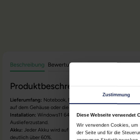
Beschreibung
Bewertungen
Sicherheit & Herstell
Produktbeschreibung
Zustimmung
Lieferumfang:
Notebook, Netzteil, Akku, Produktschlüssel
auf dem Gehäuse oder die Lizenz ist bereits digital hinterl
Installation:
Windows11 64Bit vorinstalliert inklusive Wied
Diese Webseite verwendet 
Auslieferzustand.
Wir verwenden Cookies, um Ih
Akku:
Jeder Akku wird auf Funktion geprüft. Die Akku-Kapa
der Seite und für die Steuer
deutlich über 60%.
anonymen Statistikzwecken, f