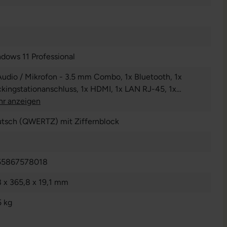
dows 11 Professional
Audio / Mikrofon - 3.5 mm Combo
, 1x Bluetooth
, 1x
kingstationanschluss
, 1x HDMI
, 1x LAN RJ-45
, 1x
nderbolt
r anzeigen
, 1x USB 3 Typ C
, 1x W-LAN
, 2x USB 3 Typ A
tsch (QWERTZ) mit Ziffernblock
55867578018
 x 365,8 x 19,1 mm
5 kg