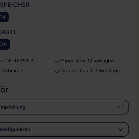
AUSWÄHLEN
SSPEICHER
DR4
AUSWÄHLEN
KARTE
520
r.:
DE-49.153-B
Mindestens 12 verfügbar
: Gebraucht
Lieferzeit ca. 1-3 Werktage
ör
Empfehlung
konfigurieren