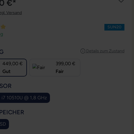
0 €*
zgl. Versand
SUN20
ttliche Bewertung von 5 von 5 Sternen
ng
AUSWÄHLEN
G
Details zum Zustand
449,00 €
399,00 €
Gut
Fair
AUSWÄHLEN
SOR
e i7 10510U @ 1,8 GHz
AUSWÄHLEN
PEICHER
SSD