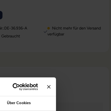
WÄHLEN
ion ist zurzeit nicht verfügbar.)
ese Option ist zurzeit nicht verfügbar.)
r.:
DE-36.936-A
Nicht mehr für den Versand
verfügbar
: Gebraucht
n
Über Cookies
raucht