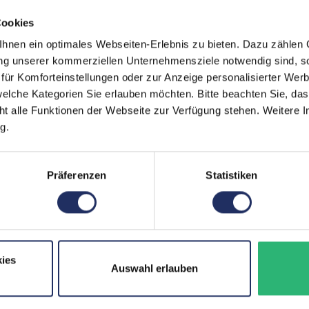
egt)
erherstellungsmöglichkeit auf
Grading:
Seh
Cookies
Displaygröße:
14,0
nen ein optimales Webseiten-Erlebnis zu bieten. Dazu zählen C
zität liegt im Normalfall
ung unserer kommerziellen Unternehmensziele notwendig sind, sow
Displayauflösung:
192
ür Komforteinstellungen oder zur Anzeige personalisierter Wer
ufzeiten übernehmen.
elche Kategorien Sie erlauben möchten. Bitte beachten Sie, das
Displayart:
Matt
ht alle Funktionen der Webseite zur Verfügung stehen. Weitere In
Prozessor:
Int
g.
CPU Generation:
10
Präferenzen
Statistiken
Prozessorkerne:
4
Datenspeicher:
250
Arbeitsspeicher:
8 G
ies
Webcam:
Ja
Auswahl erlauben
LTE:
Nei