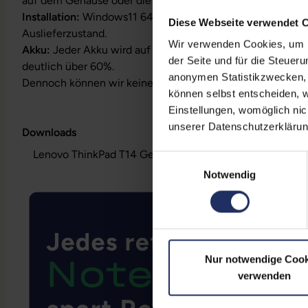
auf dem Gehäuse oder die Lizenz ist bereits digital hinterl
Installation:
Windows11 64Bit vorinstalliert inklusive Wied
Diese Webseite verwendet 
Auslieferzustand.
Wir verwenden Cookies, um Ih
Akku:
Jeder Akku wird auf Funktion geprüft. Die Akku-Kapa
der Seite und für die Steuer
deutlich über 60%.
anonymen Statistikzwecken, f
Dennoch können wir keine Garantieleistungen auf Akkula
können selbst entscheiden, w
Einstellungen, womöglich nic
unserer Datenschutzerklärun
Downloads
Lenovo ThinkPad T14 Gen 1 (Intel) - Datenblatt (pdf)
Einwilligungsauswahl
Notwendig
Nur notwendige Cook
verwenden