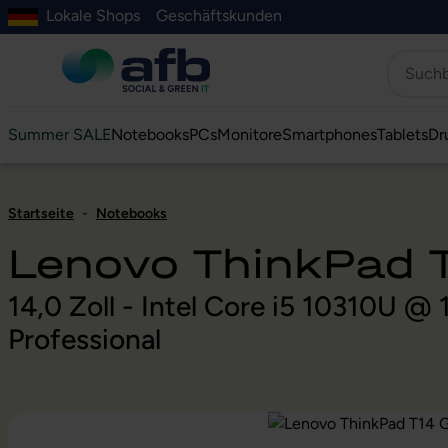
Lokale Shops
Geschäftskunden
Hauptinhalt springen
ur Suche springen
Zur Hauptnavigation springen
Zur Navigation der B2B-Plattform springen
Summer SALE
Notebooks
PCs
Monitore
Smartphones
Tablets
Dr
Startseite
-
Notebooks
Lenovo ThinkPad T
14,0 Zoll - Intel Core i5 10310U 
Professional
Bildergalerie überspringen