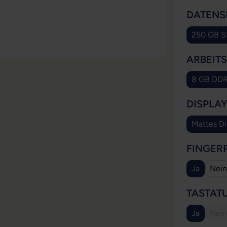
DATENS
250 GB 
(Die
ARBEIT
8 GB DD
(Dies
DISPLA
Mattes Di
(Di
FINGER
Ja
Nein
(Diese Opt
TASTAT
Ja
Nein
(Diese Opt
(Di