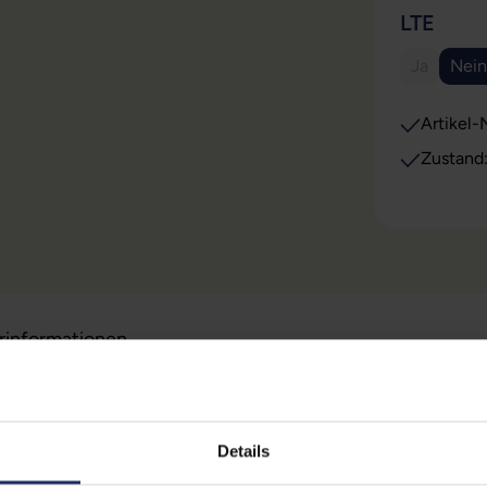
AUS
LTE
Ja
Nein
(Diese Opt
(Di
Artikel-N
Zustand
erinformationen
Technische Date
Details
 (Der Aufkleber befindet sich
Zustand:
Geb