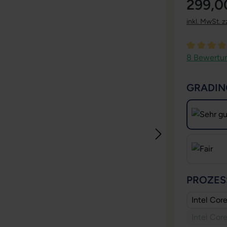
299,0
inkl. MwSt. z
Durchschni
8 Bewertu
GRADIN
PROZES
Intel Cor
Intel Cor