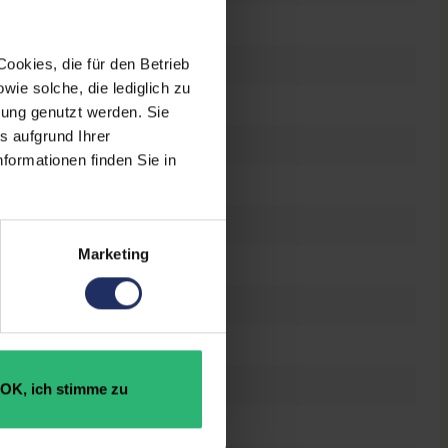
r gut
 Zoll
ookies, die für den Betrieb
ie solche, die lediglich zu
0 x 1080 FHD
bung genutzt werden. Sie
s aufgrund Ihrer
es Display
formationen finden Sie in
el Core i5 10310U @ 1,7 GHz
Marketing
 GB SSD
B DDR4
OK, ich stimme zu
n