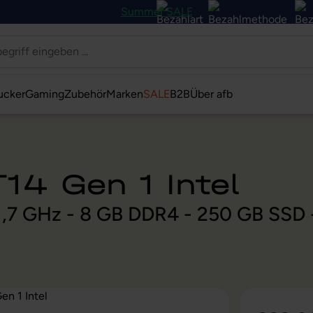
Summer SALE
ucker
Gaming
Zubehör
Marken
SALE
B2B
Über afb
14 Gen 1 Intel
@ 1,7 GHz - 8 GB DDR4 - 250 GB SSD