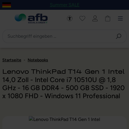
Summer SALE
um Hauptinhalt springen
Zur Navigation der B2B-Plattform springen
Startseite
-
Notebooks
Lenovo ThinkPad T14 Gen 1 Intel
14,0 Zoll - Intel Core i7 10510U @ 1,8
GHz - 16 GB DDR4 - 500 GB SSD - 1920
x 1080 FHD - Windows 11 Professional
Bildergalerie überspringen