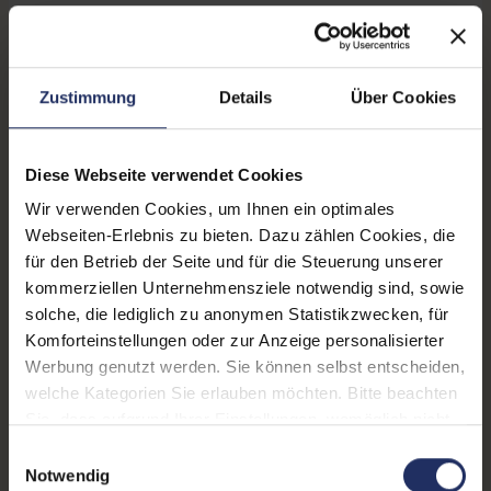
Zustand:
Gebraucht
Grading:
Sehr gut
Zustimmung
Details
Über Cookies
Displaygröße:
14,0 Zoll
Displayauflösung:
1920 x 1080 FHD
Diese Webseite verwendet Cookies
Wir verwenden Cookies, um Ihnen ein optimales
Displayart:
Mattes Display
Webseiten-Erlebnis zu bieten. Dazu zählen Cookies, die
Prozessor:
Intel Core i7 10510U @ 1,8
für den Betrieb der Seite und für die Steuerung unserer
GHz
kommerziellen Unternehmensziele notwendig sind, sowie
solche, die lediglich zu anonymen Statistikzwecken, für
CPU Generation:
10
Komforteinstellungen oder zur Anzeige personalisierter
Werbung genutzt werden. Sie können selbst entscheiden,
Prozessorkerne:
4
welche Kategorien Sie erlauben möchten. Bitte beachten
Datenspeicher:
500 GB SSD
Sie, dass aufgrund Ihrer Einstellungen, womöglich nicht
alle Funktionen der Webseite zur Verfügung stehen.
Einwilligungsauswahl
Arbeitsspeicher:
16 GB DDR4
Weitere Informationen finden Sie in
Notwendig