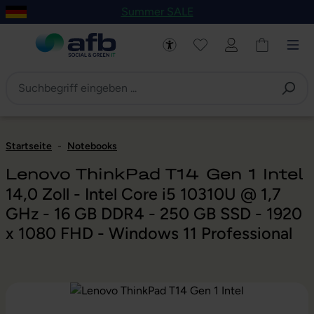
Summer SALE
um Hauptinhalt springen
Zur Navigation der B2B-Plattform springen
Startseite
-
Notebooks
Lenovo ThinkPad T14 Gen 1 Intel
14,0 Zoll - Intel Core i5 10310U @ 1,7
GHz - 16 GB DDR4 - 250 GB SSD - 1920
x 1080 FHD - Windows 11 Professional
Bildergalerie überspringen