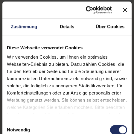
Zustand:
Gebraucht
Grading:
Fair
Zustimmung
Details
Über Cookies
Displaygröße:
14,0 Zoll
Displayauflösung:
1920 x 1080 FHD
Diese Webseite verwendet Cookies
Wir verwenden Cookies, um Ihnen ein optimales
Displayart:
Mattes Display
Webseiten-Erlebnis zu bieten. Dazu zählen Cookies, die
Prozessor:
Intel Core i5 10310U @ 1,7
für den Betrieb der Seite und für die Steuerung unserer
GHz
kommerziellen Unternehmensziele notwendig sind, sowie
solche, die lediglich zu anonymen Statistikzwecken, für
CPU Generation:
10
Komforteinstellungen oder zur Anzeige personalisierter
Werbung genutzt werden. Sie können selbst entscheiden,
Prozessorkerne:
4
welche Kategorien Sie erlauben möchten. Bitte beachten
Datenspeicher:
250 GB SSD
Sie, dass aufgrund Ihrer Einstellungen, womöglich nicht
alle Funktionen der Webseite zur Verfügung stehen.
Einwilligungsauswahl
Arbeitsspeicher:
16 GB DDR4
Weitere Informationen finden Sie in
Notwendig