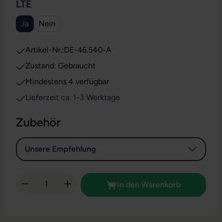
AUSWÄHLEN
LTE
Ja
Nein
Artikel-Nr.:
DE-46.540-A
Zustand: Gebraucht
Mindestens 4 verfügbar
Lieferzeit ca. 1-3 Werktage
Zubehör
Unsere Empfehlung
Produkt Anzahl: Gib den gewünschten Wert 
In den Warenkorb