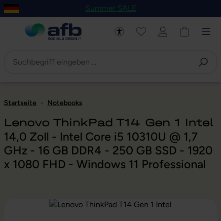
Summer SALE
um Hauptinhalt springen
Zur Navigation der B2B-Plattform springen
Startseite
-
Notebooks
Lenovo ThinkPad T14 Gen 1 Intel
14,0 Zoll - Intel Core i5 10310U @ 1,7
GHz - 16 GB DDR4 - 250 GB SSD - 1920
x 1080 FHD - Windows 11 Professional
Bildergalerie überspringen