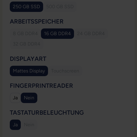
250 GB SSD
500 GB SSD
(Diese Option ist zurzeit nicht verfügbar.
AUSWÄHLEN
ARBEITSSPEICHER
8 GB DDR4
16 GB DDR4
24 GB DDR4
(Diese Option ist zurzeit nicht verfügbar.)
(Diese Option ist zurzeit
32 GB DDR4
(Diese Option ist zurzeit nicht verfügbar.)
AUSWÄHLEN
DISPLAYART
Mattes Display
Touchscreen
(Diese Option ist zurzeit nicht verfügb
AUSWÄHLEN
FINGERPRINTREADER
Ja
Nein
AUSWÄHLEN
TASTATURBELEUCHTUNG
Ja
Nein
(Diese Option ist zurzeit nicht verfügbar.)