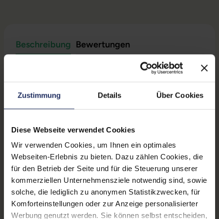
Beschreibung
Bewertungen
Sicherheit & Herstellerinformationen
Technische Daten
Zustimmung
Details
Über Cookies
Zustand:
Gebraucht
Diese Webseite verwendet Cookies
Grading:
Sehr gut
Wir verwenden Cookies, um Ihnen ein optimales
Webseiten-Erlebnis zu bieten. Dazu zählen Cookies, die
Displaygröße:
14,0 Zoll
für den Betrieb der Seite und für die Steuerung unserer
Displayauflösung:
1920 x 1080 FHD
kommerziellen Unternehmensziele notwendig sind, sowie
solche, die lediglich zu anonymen Statistikzwecken, für
Displayart:
Mattes Display
Komforteinstellungen oder zur Anzeige personalisierter
Werbung genutzt werden. Sie können selbst entscheiden,
Prozessor:
Intel Core i5 10310U @ 1,7