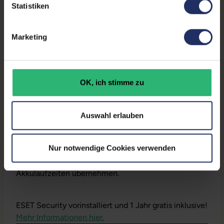
Statistiken
Marketing
Produktbeschreibung
Lieferumfang:
Notebook, Netzteil, Akku,
Produktschlüssel (Der Aufkleber befindet sich auf
OK, ich stimme zu
dem Gehäuse oder die Lizenz ist bereits digital
hinterlegt)
Installation:
Windows11 64Bit vorinstalliert inklusive
Auswahl erlauben
Wiederherstellungsmöglichkeit auf Auslieferzustand.
Akku:
Jeder Akku wird auf Funktion geprüft. Die
Nur notwendige Cookies verwenden
Akku-Kapazität liegt im Normalfall deutlich über 60%.
Dennoch können wir keine Garantieleistungen auf
Akkulaufzeiten übernehmen.
ESET Security vorinstalliert und 1 Jahr gratis inklusive!
Mehr Informationen hier.