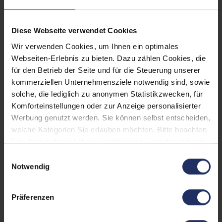
Fingerprintreader:
Nein
Tastaturbeleuchtung:
Ja
Diese Webseite verwendet Cookies
Wir verwenden Cookies, um Ihnen ein optimales
Betriebssystem:
Windows 11 Professional
Webseiten-Erlebnis zu bieten. Dazu zählen Cookies, die
Schnittstellen:
1x Audio / Mikrofon - 3.5
für den Betrieb der Seite und für die Steuerung unserer
mm Combo
, 1x Bluetooth
,
kommerziellen Unternehmensziele notwendig sind, sowie
1x HDMI
Mehr anzeigen
, 1x LAN RJ-45
, 1x
solche, die lediglich zu anonymen Statistikzwecken, für
Thunderbolt
, 1x USB 3 Typ
Komforteinstellungen oder zur Anzeige personalisierter
Tastaturlayout:
Deutsch (QWERTZ) ohne
C
, 1x W-LAN
, 2x USB 3
Werbung genutzt werden. Sie können selbst entscheiden,
Ziffernblock
Typ A
welche Kategorien Sie erlauben möchten. Bitte beachten
Sie, dass aufgrund Ihrer Einstellungen, womöglich nicht
Onboard-Grafik:
Intel® UHD Graphics
alle Funktionen der Webseite zur Verfügung stehen.
Einwilligungsauswahl
Partnerprogramm:
Nein
Weitere Informationen finden Sie in
Notwendig
unserer Datenschutzerklärung.
GTIN/EAN:
4255867581407
Präferenzen
Maße (LxBxH):
227 x 329 x 17,9 mm
Gewicht:
1,61 kg