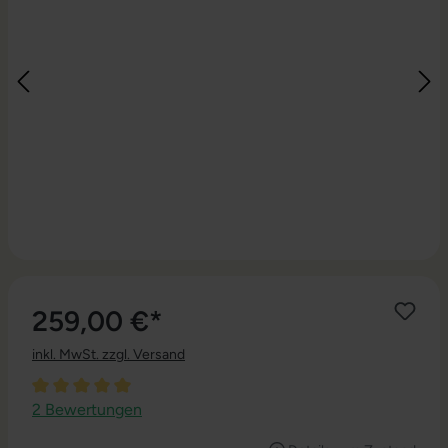
259,00 €*
inkl. MwSt. zzgl. Versand
Durchschnittliche Bewertung von 5 von 5 Sternen
2 Bewertungen