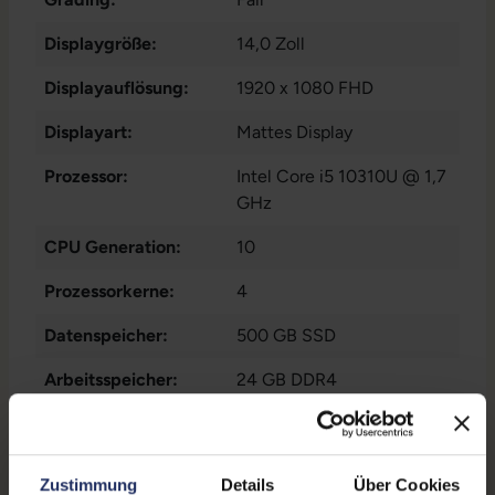
Displaygröße:
14,0 Zoll
Displayauflösung:
1920 x 1080 FHD
Displayart:
Mattes Display
Prozessor:
Intel Core i5 10310U @ 1,7
GHz
CPU Generation:
10
Prozessorkerne:
4
Datenspeicher:
500 GB SSD
Arbeitsspeicher:
24 GB DDR4
Webcam:
Ja
LTE:
Nein
Zustimmung
Details
Über Cookies