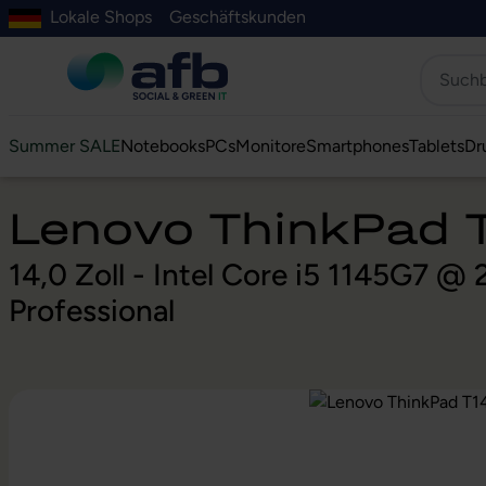
Lokale Shops
Geschäftskunden
Hauptinhalt springen
ur Suche springen
Zur Hauptnavigation springen
Zur Navigation der B2B-Plattform springen
Summer SALE
Notebooks
PCs
Monitore
Smartphones
Tablets
Dr
Lenovo ThinkPad 
14,0 Zoll - Intel Core i5 1145G7 
Professional
Bildergalerie überspringen