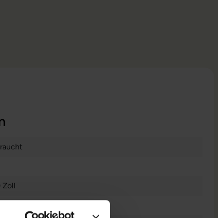
n
raucht
 Zoll
0 x 1080 FHD