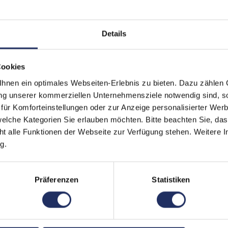
Displayart:
Matt
Prozessor:
Int
Details
CPU Generation:
11
Cookies
Prozessorkerne:
4
nen ein optimales Webseiten-Erlebnis zu bieten. Dazu zählen C
Datenspeicher:
500
ung unserer kommerziellen Unternehmensziele notwendig sind, sow
ür Komforteinstellungen oder zur Anzeige personalisierter Wer
Arbeitsspeicher:
16 
elche Kategorien Sie erlauben möchten. Bitte beachten Sie, das
Webcam:
Ja
ht alle Funktionen der Webseite zur Verfügung stehen. Weitere In
g.
LTE:
Ja
Fingerprintreader:
Ja
Präferenzen
Statistiken
Tastaturbeleuchtung:
Ja
Betriebssystem:
Win