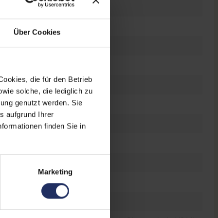
es Display
el Core i5 1145G7 @ 2,6 GHz
Über Cookies
ookies, die für den Betrieb
 GB SSD
ie solche, die lediglich zu
bung genutzt werden. Sie
GB DDR4
s aufgrund Ihrer
formationen finden Sie in
Marketing
dows 11 Professional