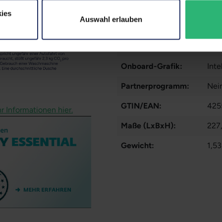
Schnittstellen:
1x 
ies
1x 
Auswahl erlauben
Meh
Tastaturlayout:
Deu
Onboard-Grafik:
Inte
Partnerprogramm:
Nei
GTIN/EAN:
425
r Informationen hier.
Maße (LxBxH):
227
Gewicht:
1,53