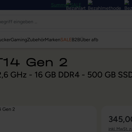
Summer SALE
ucker
Gaming
Zubehör
Marken
SALE
B2B
Über afb
T14 Gen 2
@ 2,6 GHz - 16 GB DDR4 - 500 GB SS
345,0
inkl. MwSt. z