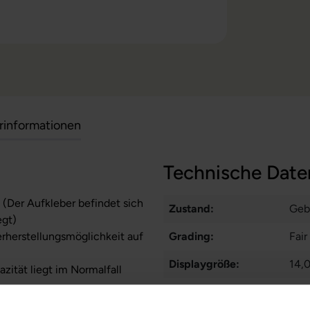
erinformationen
Technische Date
 (Der Aufkleber befindet sich
Zustand:
Geb
egt)
erherstellungsmöglichkeit auf
Grading:
Fair
Displaygröße:
14,0
zität liegt im Normalfall
Displayauflösung:
192
ufzeiten übernehmen.