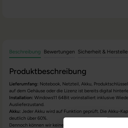
Beschreibung
Bewertungen
Sicherheit & Herstell
Produktbeschreibung
Lieferumfang:
Notebook, Netzteil, Akku, Produktschlüssel
auf dem Gehäuse oder die Lizenz ist bereits digital hinterl
Installation:
Windows11 64Bit vorinstalliert inklusive Wied
Auslieferzustand.
Akku:
Jeder Akku wird auf Funktion geprüft. Die Akku-Kapa
deutlich über 60%.
Dennoch können wir keine Garantieleistungen auf Akkula