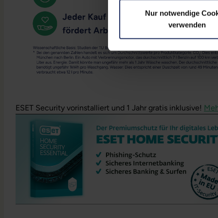
Nur notwendige Cook
verwenden
ESET Security vorinstalliert und 1 Jahr gratis inklusive!
Meh