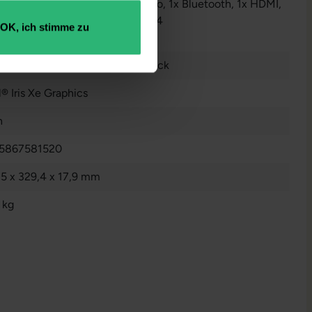
Audio / Mikrofon - 3.5 mm Combo
, 1x Bluetooth
, 1x HDMI
,
W-LAN
, 2x USB 3 Typ A
, 2x USB 4
OK, ich stimme zu
r anzeigen
tsch (QWERTZ) ohne Ziffernblock
l® Iris Xe Graphics
n
5867581520
,5 x 329,4 x 17,9 mm
 kg