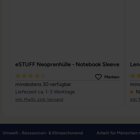
eSTUFF Neoprenhülle - Notebook Sleeve
Len
Merken
Durchschnittliche Bewertung von 4.24 von 5 Sternen
Durc
mindestens 30 verfügbar
mind
Lieferzeit ca. 1-3 Werktage
Ni
inkl. MwSt. zzgl. Versand
inkl.
Umwelt-, Ressourcen- & Klimaschonend
Arbeit für Menschen 