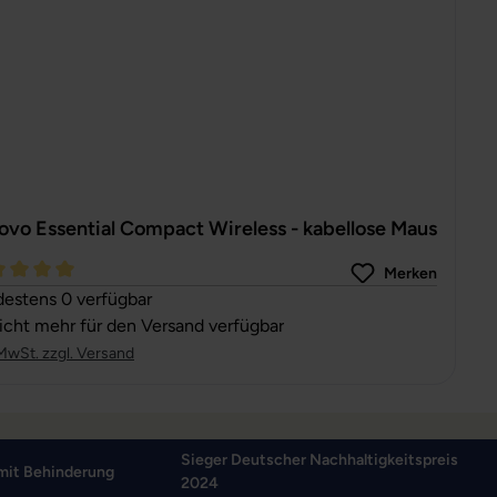
ovo Essential Compact Wireless - kabellose Maus
Merken
hschnittliche Bewertung von 5 von 5 Sternen
estens 0 verfügbar
cht mehr für den Versand verfügbar
 MwSt. zzgl. Versand
Sieger Deutscher Nachhaltigkeitspreis
mit Behinderung
2024