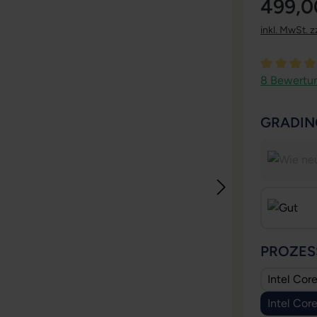
499,0
inkl. MwSt. z
Durchschni
8 Bewertu
GRADIN
PROZES
Intel Cor
Intel Cor