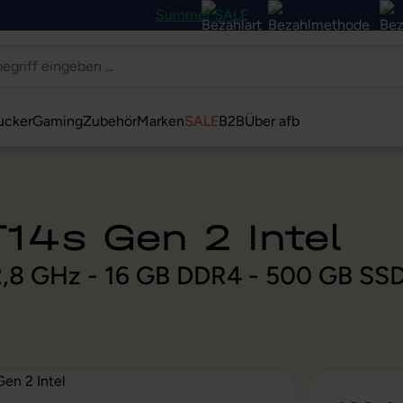
Summer SALE
ucker
Gaming
Zubehör
Marken
SALE
B2B
Über afb
14s Gen 2 Intel
@ 2,8 GHz - 16 GB DDR4 - 500 GB SS