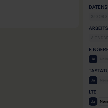
DATENS
250 GB 
(Die
ARBEIT
8 GB DD
(Dies
FINGER
Ja
Nein
(Di
TASTAT
Ja
Nein
(Di
AUS
LTE
Ja
Nein