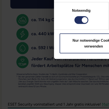
Einwilligungsauswahl
Notwendig
Nur notwendige Cook
verwenden
ESET Security vorinstalliert und 1 Jahr gratis inklusive!
Meh