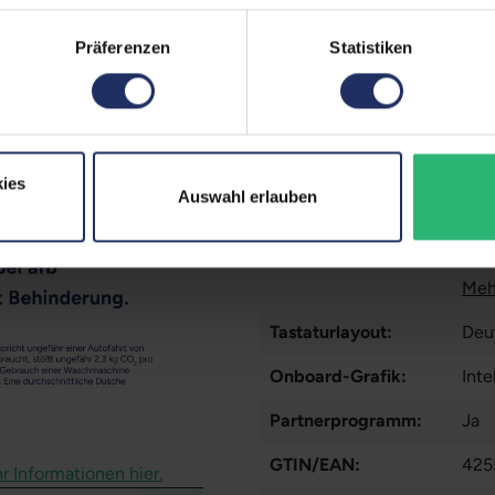
Webcam:
Ja
Präferenzen
Statistiken
LTE:
Ja
Fingerprintreader:
Ja
Tastaturbeleuchtung:
Ja
ies
Betriebssystem:
Win
Auswahl erlauben
Schnittstellen:
1x 
1x 
Meh
Tastaturlayout:
Deu
Onboard-Grafik:
Inte
Partnerprogramm:
Ja
GTIN/EAN:
425
r Informationen hier.