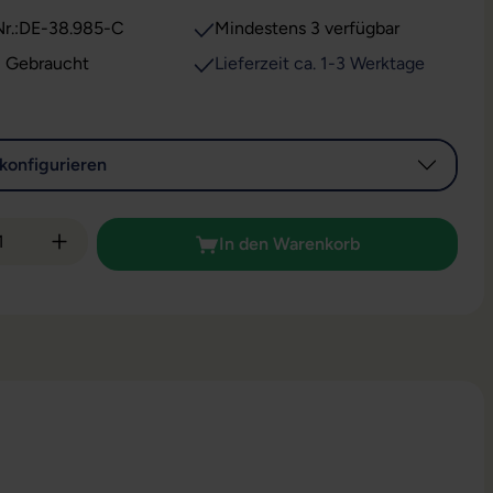
r.:
DE-38.985-C
Mindestens 3 verfügbar
: Gebraucht
Lieferzeit ca. 1-3 Werktage
konfigurieren
 Anzahl: Gib den gewünschten Wert ein od
In den Warenkorb