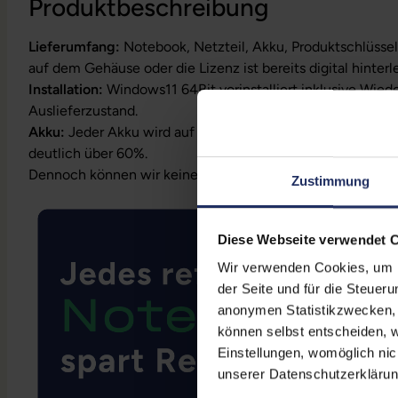
Produktbeschreibung
Lieferumfang:
Notebook, Netzteil, Akku, Produktschlüssel
auf dem Gehäuse oder die Lizenz ist bereits digital hinterl
Installation:
Windows11 64Bit vorinstalliert inklusive Wied
Auslieferzustand.
Akku:
Jeder Akku wird auf Funktion geprüft. Die Akku-Kapa
deutlich über 60%.
Dennoch können wir keine Garantieleistungen auf Akkula
Zustimmung
Diese Webseite verwendet 
Wir verwenden Cookies, um Ih
der Seite und für die Steuer
anonymen Statistikzwecken, f
können selbst entscheiden, w
Einstellungen, womöglich nic
unserer Datenschutzerklärun