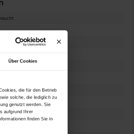
n
raucht
 Zoll
0 x 1080 FHD
Über Cookies
es Display
el Core i7 1165G7 @ 2,8 GHz
ookies, die für den Betrieb
ie solche, die lediglich zu
bung genutzt werden. Sie
s aufgrund Ihrer
 GB SSD
formationen finden Sie in
GB DDR4