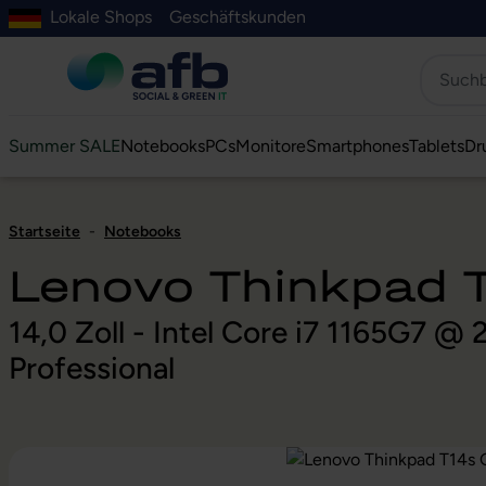
Lokale Shops
Geschäftskunden
Hauptinhalt springen
ur Suche springen
Zur Hauptnavigation springen
Zur Navigation der B2B-Plattform springen
Summer SALE
Notebooks
PCs
Monitore
Smartphones
Tablets
Dr
Startseite
-
Notebooks
Lenovo Thinkpad T
14,0 Zoll - Intel Core i7 1165G7 
Professional
Bildergalerie überspringen