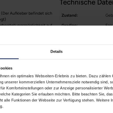
Technische Date
 (Der Aufkleber befindet sich
Zustand:
Geb
egt)
erherstellungsmöglichkeit auf
Grading:
Fair
Displaygröße:
14,0
zität liegt im Normalfall
Displayauflösung:
192
ufzeiten übernehmen.
Details
Displayart:
Matt
Prozessor:
Int
Cookies
CPU Generation:
11
nen ein optimales Webseiten-Erlebnis zu bieten. Dazu zählen C
ung unserer kommerziellen Unternehmensziele notwendig sind, sow
Prozessorkerne:
4
ür Komforteinstellungen oder zur Anzeige personalisierter Wer
elche Kategorien Sie erlauben möchten. Bitte beachten Sie, das
Datenspeicher:
500
ht alle Funktionen der Webseite zur Verfügung stehen. Weitere In
Arbeitsspeicher:
16 
g.