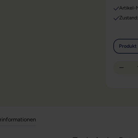
Artikel-N
Zustand
Produkt 
Produkt
erinformationen