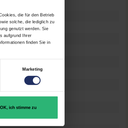
n
ookies, die für den Betrieb
raucht
ie solche, die lediglich zu
bung genutzt werden. Sie
s aufgrund Ihrer
 Zoll
formationen finden Sie in
0 x 1080 FHD
es Display
Marketing
el Core i5 1145G7 @ 2,6 GHz
 GB SSD
OK, ich stimme zu
GB DDR4