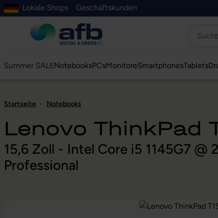
Lokale Shops
Geschäftskunden
Hauptinhalt springen
ur Suche springen
Zur Hauptnavigation springen
Zur Navigation der B2B-Plattform springen
Summer SALE
Notebooks
PCs
Monitore
Smartphones
Tablets
Dr
Startseite
-
Notebooks
Lenovo ThinkPad 
15,6 Zoll - Intel Core i5 1145G7 
Professional
Bildergalerie überspringen