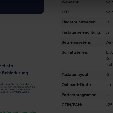
Webcam:
Nei
LTE:
Nei
Fingerprintreader:
Ja
Tastaturbeleuchtung:
Ja
Betriebssystem:
Win
Schnittstellen:
1x 
Doc
Kart
Meh
Tastaturlayout:
Deu
Onboard-Grafik:
Inte
Partnerprogramm:
Ja
GTIN/EAN:
425
r Informationen hier.