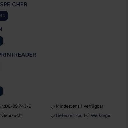
AUSWÄHLEN
SSPEICHER
DR4
AUSWÄHLEN
M
AUSWÄHLEN
PRINTREADER
ese Option ist zurzeit nicht verfügbar.)
WÄHLEN
ion ist zurzeit nicht verfügbar.)
r.:
DE-39.743-B
Mindestens 1 verfügbar
: Gebraucht
Lieferzeit ca. 1-3 Werktage