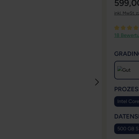
599,0
inkl. MwSt. z
Durchschni
18 Bewert
GRADIN
PROZES
Intel Cor
DATENS
500 GB 