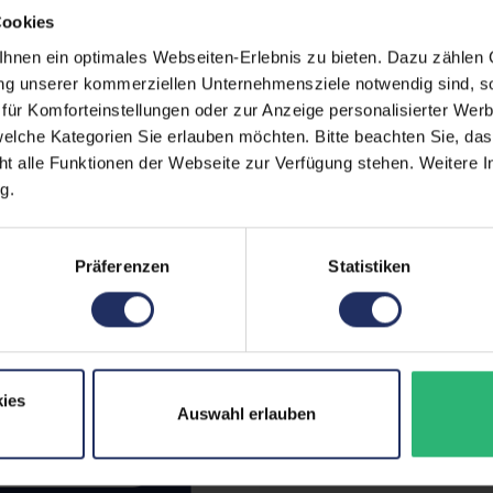
Technische Date
Cookies
 (Der Aufkleber befindet sich
nen ein optimales Webseiten-Erlebnis zu bieten. Dazu zählen C
Zustand:
Geb
egt)
ung unserer kommerziellen Unternehmensziele notwendig sind, sow
erherstellungsmöglichkeit auf
Grading:
Gut
ür Komforteinstellungen oder zur Anzeige personalisierter Wer
elche Kategorien Sie erlauben möchten. Bitte beachten Sie, das
Displaygröße:
15,6
zität liegt im Normalfall
ht alle Funktionen der Webseite zur Verfügung stehen. Weitere In
g.
Displayauflösung:
192
ufzeiten übernehmen.
Displayart:
Matt
Präferenzen
Statistiken
Prozessor:
Int
CPU Generation:
11
Prozessorkerne:
4
ies
Datenspeicher:
500
Auswahl erlauben
Arbeitsspeicher:
16 