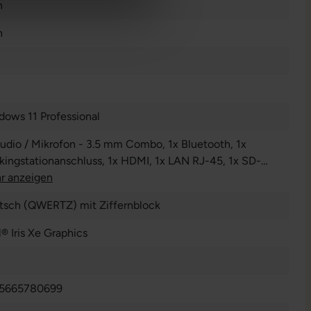
n
n
dows 11 Professional
Audio / Mikrofon - 3.5 mm Combo
, 1x Bluetooth
, 1x
kingstationanschluss
, 1x HDMI
, 1x LAN RJ-45
, 1x SD-
enleser
r anzeigen
, 1x USB 3 Typ C
, 1x W-LAN
, 2x USB 3 Typ A
tsch (QWERTZ) mit Ziffernblock
l® Iris Xe Graphics
5665780699