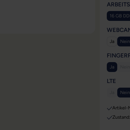
ARBEIT
16 GB D
WEBCA
Ja
Nein
FINGER
Ja
Nein
(Di
AUS
LTE
Ja
Nein
(Diese Opt
Artikel-N
Zustand