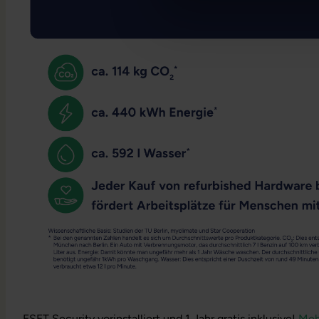
ESET Security vorinstalliert und 1 Jahr gratis inklusive!
Meh