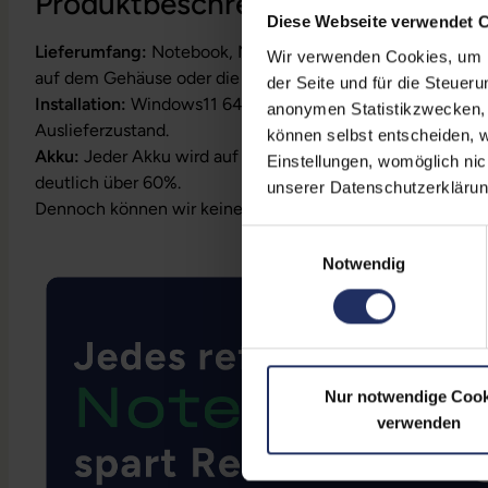
Produktbeschreibung
Diese Webseite verwendet 
Lieferumfang:
Notebook, Netzteil, Akku, Produktschlüssel
Wir verwenden Cookies, um Ih
auf dem Gehäuse oder die Lizenz ist bereits digital hinterl
der Seite und für die Steuer
Installation:
Windows11 64Bit vorinstalliert inklusive Wied
anonymen Statistikzwecken, f
Auslieferzustand.
können selbst entscheiden, w
Akku:
Jeder Akku wird auf Funktion geprüft. Die Akku-Kapa
Einstellungen, womöglich nic
deutlich über 60%.
unserer Datenschutzerklärun
Dennoch können wir keine Garantieleistungen auf Akkula
Einwilligungsauswahl
Notwendig
Nur notwendige Cook
verwenden