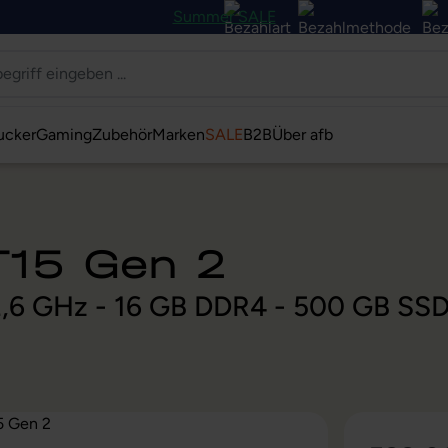
Summer SALE
ucker
Gaming
Zubehör
Marken
SALE
B2B
Über afb
T15 Gen 2
@ 2,6 GHz - 16 GB DDR4 - 500 GB SS