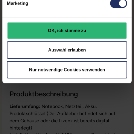
Tastaturlayout:
Deutsch (QWERTZ) ohne
Thunderbolt
, 1x USB 3 Typ
Marketing
Ziffernblock
C
, 1x W-LAN
, 2x USB 3
Typ A
Onboard-Grafik:
Intel® UHD Graphics
OK, ich stimme zu
Partnerprogramm:
Ja
GTIN/EAN:
4255665739895
Auswahl erlauben
Maße (LxBxH):
227 x 329 x 18,9 mm
Gewicht:
1,67 kg
Nur notwendige Cookies verwenden
Produktbeschreibung
Lieferumfang:
Notebook, Netzteil, Akku,
Produktschlüssel (Der Aufkleber befindet sich auf
dem Gehäuse oder die Lizenz ist bereits digital
hinterlegt)