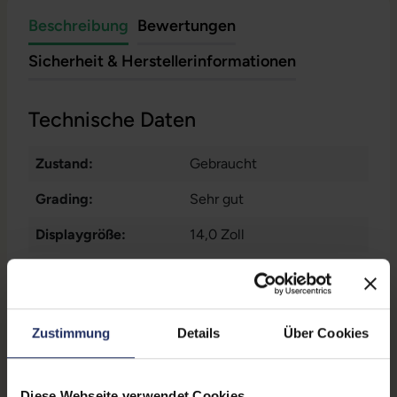
Beschreibung
Bewertungen
Sicherheit & Herstellerinformationen
Technische Daten
Zustand:
Gebraucht
Grading:
Sehr gut
Displaygröße:
14,0 Zoll
Displayauflösung:
1920 x 1080 FHD
Displayart:
Mattes Display
Zustimmung
Details
Über Cookies
Prozessor:
Intel Core i5 8365U @ 1,6
GHz
Diese Webseite verwendet Cookies