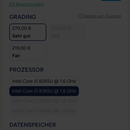
Durchschnittliche Bewertung von 4.83 von 5 Sternen
23 Bewertungen
AUSWÄHLEN
GRADING
Details zum Zustand
279,00 €
249,00 €
Sehr gut
Gut
219,00 €
Fair
AUSWÄHLEN
PROZESSOR
Intel Core i5 8265U @ 1,6 GHz
Intel Core i5 8365U @ 1,6 GHz
(Diese Option ist zurzeit nicht verfügbar.)
Intel Core i7 8565U @ 1,8 GHz
(Diese Option ist zurzeit nicht verfügbar.)
Intel Core i7 8665U @ 1,9 GHz
(Diese Option ist zurzeit nicht verfügbar.)
AUSWÄHLEN
DATENSPEICHER