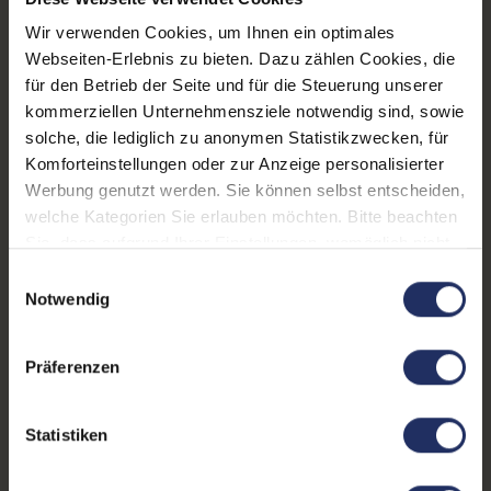
CPU Generation:
8
Wir verwenden Cookies, um Ihnen ein optimales
Prozessorkerne:
4
Webseiten-Erlebnis zu bieten. Dazu zählen Cookies, die
für den Betrieb der Seite und für die Steuerung unserer
Datenspeicher:
250 GB SSD
kommerziellen Unternehmensziele notwendig sind, sowie
Arbeitsspeicher:
8 GB DDR4
solche, die lediglich zu anonymen Statistikzwecken, für
Komforteinstellungen oder zur Anzeige personalisierter
Webcam:
Ja
Werbung genutzt werden. Sie können selbst entscheiden,
welche Kategorien Sie erlauben möchten. Bitte beachten
LTE:
Nein
Sie, dass aufgrund Ihrer Einstellungen, womöglich nicht
Fingerprintreader:
Nein
alle Funktionen der Webseite zur Verfügung stehen.
Einwilligungsauswahl
Weitere Informationen finden Sie in
Notwendig
Tastaturbeleuchtung:
Nein
unserer Datenschutzerklärung.
Betriebssystem:
Windows 11 Professional
Präferenzen
Schnittstellen:
1x Audio / Mikrofon - 3.5
mm Combo
, 1x HDMI
, 1x
Statistiken
LAN RJ-45
Mehr anzeigen
, 1x SD-
Kartenleser
, 1x