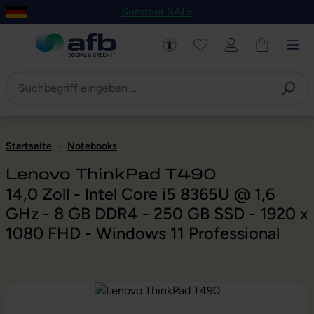
Summer SALE
um Hauptinhalt springen
Zur Navigation der B2B-Plattform springen
Startseite
-
Notebooks
Lenovo ThinkPad T490
14,0 Zoll - Intel Core i5 8365U @ 1,6
GHz - 8 GB DDR4 - 250 GB SSD - 1920 x
1080 FHD - Windows 11 Professional
Bildergalerie überspringen