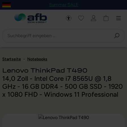
Summer SALE
um Hauptinhalt springen
Zur Navigation der B2B-Plattform springen
Startseite
-
Notebooks
Lenovo ThinkPad T490
14,0 Zoll - Intel Core i7 8565U @ 1,8
GHz - 16 GB DDR4 - 500 GB SSD - 1920
x 1080 FHD - Windows 11 Professional
Bildergalerie überspringen