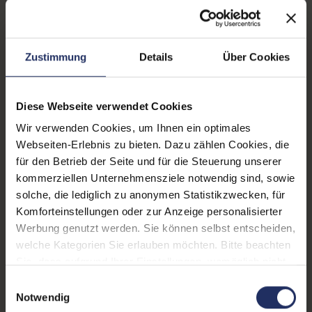
Zustand:
Gebraucht
Grading:
Sehr gut
Zustimmung
Details
Über Cookies
Displaygröße:
14,0 Zoll
Displayauflösung:
1920 x 1080 FHD
Diese Webseite verwendet Cookies
Displayart:
Mattes Display
Wir verwenden Cookies, um Ihnen ein optimales
Webseiten-Erlebnis zu bieten. Dazu zählen Cookies, die
Prozessor:
Intel Core i7 8565U @ 1,8
für den Betrieb der Seite und für die Steuerung unserer
GHz
kommerziellen Unternehmensziele notwendig sind, sowie
solche, die lediglich zu anonymen Statistikzwecken, für
CPU Generation:
8
Komforteinstellungen oder zur Anzeige personalisierter
Prozessorkerne:
4
Werbung genutzt werden. Sie können selbst entscheiden,
welche Kategorien Sie erlauben möchten. Bitte beachten
Datenspeicher:
500 GB SSD
Sie, dass aufgrund Ihrer Einstellungen, womöglich nicht
alle Funktionen der Webseite zur Verfügung stehen.
Arbeitsspeicher:
16 GB DDR4
Einwilligungsauswahl
Weitere Informationen finden Sie in
Notwendig
Webcam:
Ja
unserer Datenschutzerklärung.