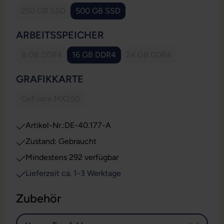
250 GB SSD
500 GB SSD
(Diese Option ist zurzeit nicht verfügbar.)
AUSWÄHLEN
ARBEITSSPEICHER
8 GB DDR4
16 GB DDR4
24 GB DDR4
(Diese Option ist zurzeit nicht verfügbar.)
(Diese Option ist zurzeit
AUSWÄHLEN
GRAFIKKARTE
GeForce MX250
(Diese Option ist zurzeit nicht verfügbar.)
Artikel-Nr.:
DE-40.177-A
Zustand: Gebraucht
Mindestens 292 verfügbar
Lieferzeit ca. 1-3 Werktage
Zubehör