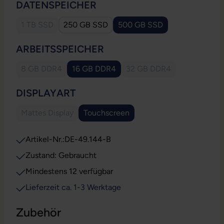
AUSWÄHLEN
DATENSPEICHER
1 TB SSD
250 GB SSD
500 GB SSD
(Diese Option ist zurzeit nicht verfügbar.)
AUSWÄHLEN
ARBEITSSPEICHER
8 GB DDR4
16 GB DDR4
32 GB DDR4
(Diese Option ist zurzeit nicht verfügbar.)
(Diese Option ist zurzeit
AUSWÄHLEN
DISPLAYART
Mattes Display
Touchscreen
(Diese Option ist zurzeit nicht verfügbar.)
Artikel-Nr.:
DE-49.144-B
Zustand: Gebraucht
Mindestens 12 verfügbar
Lieferzeit ca. 1-3 Werktage
Zubehör