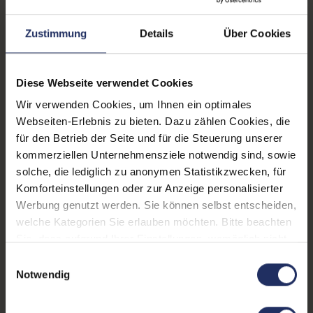
Zustimmung
Details
Über Cookies
Zustand:
Gebraucht
Grading:
Gut
Diese Webseite verwendet Cookies
Displaygröße:
14,0 Zoll
Wir verwenden Cookies, um Ihnen ein optimales
Displayauflösung:
1920 x 1080 FHD
Webseiten-Erlebnis zu bieten. Dazu zählen Cookies, die
für den Betrieb der Seite und für die Steuerung unserer
Displayart:
Touchscreen
kommerziellen Unternehmensziele notwendig sind, sowie
solche, die lediglich zu anonymen Statistikzwecken, für
Prozessor:
Intel Core i7 8565U @ 1,8
Komforteinstellungen oder zur Anzeige personalisierter
GHz
Werbung genutzt werden. Sie können selbst entscheiden,
CPU Generation:
8
welche Kategorien Sie erlauben möchten. Bitte beachten
Sie, dass aufgrund Ihrer Einstellungen, womöglich nicht
Prozessorkerne:
4
alle Funktionen der Webseite zur Verfügung stehen.
Einwilligungsauswahl
Weitere Informationen finden Sie in
Datenspeicher:
500 GB SSD
Notwendig
unserer Datenschutzerklärung.
Arbeitsspeicher:
16 GB DDR4