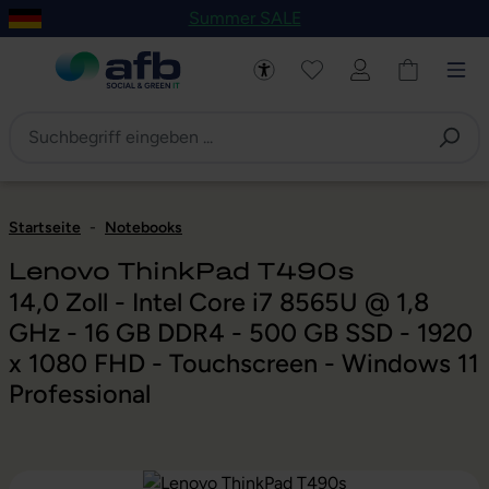
Summer SALE
um Hauptinhalt springen
Zur Navigation der B2B-Plattform springen
Startseite
-
Notebooks
Lenovo ThinkPad T490s
14,0 Zoll - Intel Core i7 8565U @ 1,8
GHz - 16 GB DDR4 - 500 GB SSD - 1920
x 1080 FHD - Touchscreen - Windows 11
Professional
Bildergalerie überspringen