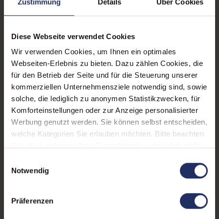
Zustimmung
Details
Über Cookies
Zustand:
Gebraucht
Diese Webseite verwendet Cookies
Grading:
Fair
Wir verwenden Cookies, um Ihnen ein optimales
Displaygröße:
12,3 Zoll
Webseiten-Erlebnis zu bieten. Dazu zählen Cookies, die
für den Betrieb der Seite und für die Steuerung unserer
Displayauflösung:
2736 x 1824
kommerziellen Unternehmensziele notwendig sind, sowie
Displayart:
Touchscreen
solche, die lediglich zu anonymen Statistikzwecken, für
Komforteinstellungen oder zur Anzeige personalisierter
Prozessor:
Intel Core i7 1165G7 @ 2,8
Werbung genutzt werden. Sie können selbst entscheiden,
GHz
welche Kategorien Sie erlauben möchten. Bitte beachten
Sie, dass aufgrund Ihrer Einstellungen, womöglich nicht
CPU Generation:
11
alle Funktionen der Webseite zur Verfügung stehen.
Einwilligungsauswahl
Prozessorkerne:
4
Weitere Informationen finden Sie in
Notwendig
unserer Datenschutzerklärung.
Stift:
Nein
Präferenzen
Datenspeicher:
250 GB SSD