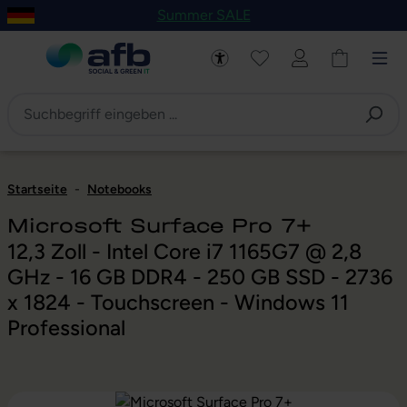
Summer SALE
um Hauptinhalt springen
Zur Navigation der B2B-Plattform springen
Startseite
-
Notebooks
Microsoft Surface Pro 7+
12,3 Zoll - Intel Core i7 1165G7 @ 2,8
GHz - 16 GB DDR4 - 250 GB SSD - 2736
x 1824 - Touchscreen - Windows 11
Professional
Bildergalerie überspringen