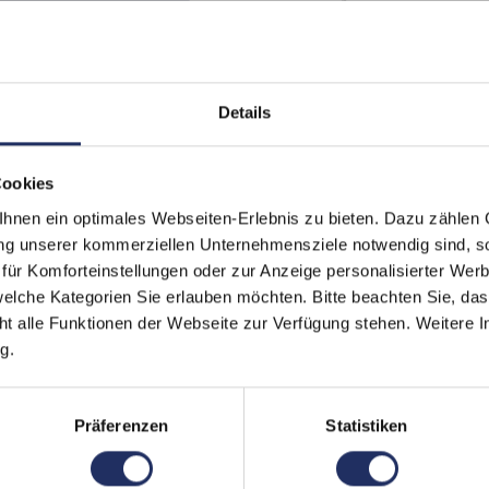
Datenspeicher:
512 
Farbe:
Infini
Details
Displaygröße:
6,78 
Displayauflösung:
2772 
Cookies
Paneltyp:
OLED
nen ein optimales Webseiten-Erlebnis zu bieten. Dazu zählen C
ung unserer kommerziellen Unternehmensziele notwendig sind, sow
Pixeldichte:
450 p
ür Komforteinstellungen oder zur Anzeige personalisierter Wer
elche Kategorien Sie erlauben möchten. Bitte beachten Sie, das
Prozessor:
Qualc
ht alle Funktionen der Webseite zur Verfügung stehen. Weitere In
Prozessorkerne:
8
g.
Arbeitsspeicher:
16 G
Präferenzen
Statistiken
SIM-Kartenslot:
Dual
Schnittstellen:
1x U