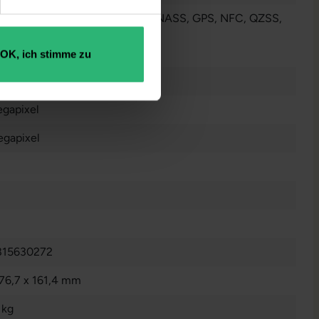
ou
, LTE
, Bluetooth
, Galileo
, GLONASS
, GPS
, NFC
, QZSS
,
N
anzeigen
OK, ich stimme zu
gapixel
gapixel
815630272
 76,7 x 161,4 mm
 kg