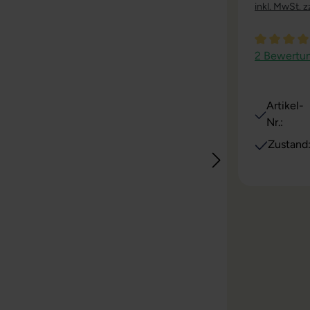
inkl. MwSt. z
Durchschni
2 Bewertu
Artikel-
Nr.:
Zustand