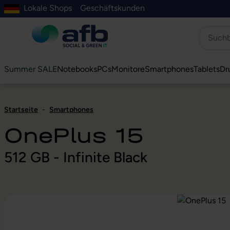
Lokale Shops
Geschäftskunden
Hauptinhalt springen
ur Suche springen
Zur Hauptnavigation springen
Zur Navigation der B2B-Plattform springen
Summer SALE
Notebooks
PCs
Monitore
Smartphones
Tablets
Dr
Startseite
-
Smartphones
OnePlus 15
512 GB - Infinite Black
Bildergalerie überspringen