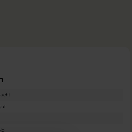
n
aucht
gut
id