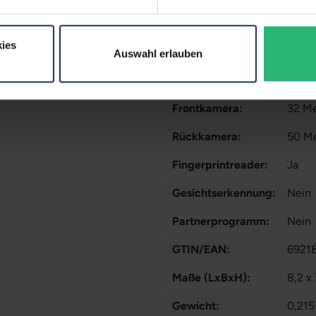
Kommunikation:
Beid
WLA
ies
Mehr 
Auswahl erlauben
Mobilfunk:
5G
Frontkamera:
32 Me
Rückkamera:
50 Me
Fingerprintreader:
Ja
Gesichtserkennung:
Nein
Partnerprogramm:
Nein
GTIN/EAN:
6921
Maße (LxBxH):
8,2 x
Gewicht:
0,215