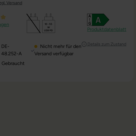
zgl. Versand
ttliche Bewertung von 5 von 5 Sternen
ngen
10 - 55
W
Produktdatenblatt
USB PD
Details zum Zustand
DE-
Nicht mehr für den
48.252-A
Versand verfügbar
: Gebraucht