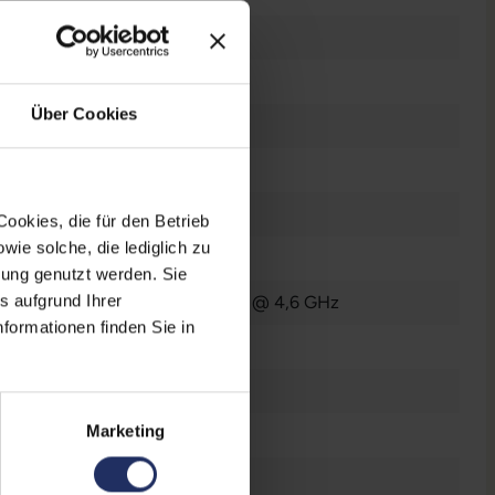
GB
te Black
Über Cookies
Zoll
x 1272
ookies, die für den Betrieb
ie solche, die lediglich zu
pi
bung genutzt werden. Sie
s aufgrund Ihrer
omm Snapdragon 8 Elite Gen 5 @ 4,6 GHz
formationen finden Sie in
B
Marketing
-SIM
, Nano-Sim
, eSIM
SB-C