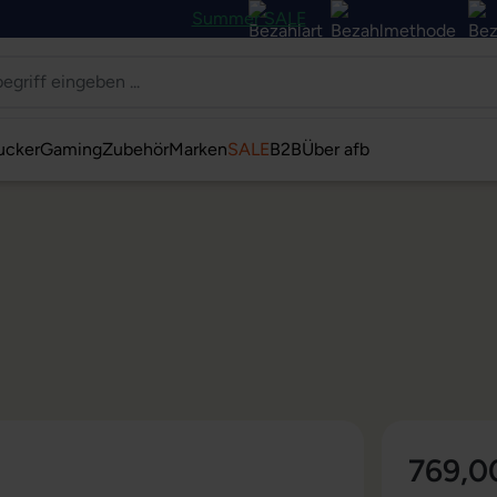
Summer SALE
ucker
Gaming
Zubehör
Marken
SALE
B2B
Über afb
769,0