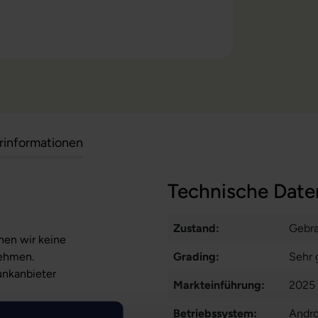
erinformationen
Technische Date
Zustand:
Gebr
nen wir keine
nehmen.
Grading:
Sehr 
unkanbieter
Markteinführung:
2025
Betriebssystem:
Andro